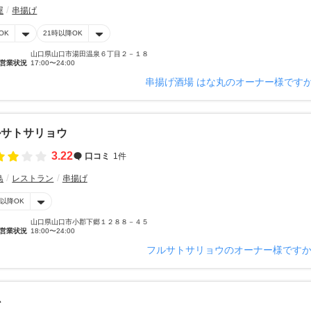
屋
串揚げ
OK
21時以降OK
山口県山口市湯田温泉６丁目２－１８
営業状況
17:00〜24:00
串揚げ酒場 はな丸のオーナー様です
ルサトサリョウ
3.22
口コミ
1件
鳥
レストラン
串揚げ
時以降OK
山口県山口市小郡下郷１２８８－４５
営業状況
18:00〜24:00
フルサトサリョウのオーナー様です
心