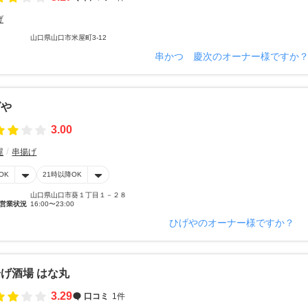
げ
山口県山口市米屋町3-12
串かつ 慶次のオーナー様ですか
げや
3.00
屋
串揚げ
OK
21時以降OK
山口県山口市葵１丁目１－２８
営業状況
16:00〜23:00
ひげやのオーナー様ですか？
げ酒場 はな丸
3.29
口コミ
1件