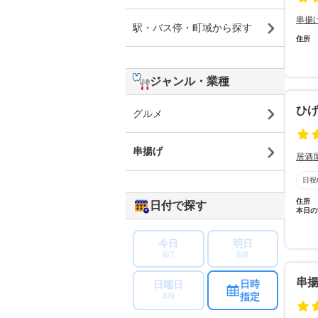
串揚
駅・バス停・町域から探す
住所
ジャンル・業種
ひ
グルメ
串揚げ
居酒
日祝
住所
日付で探す
本日の
今日
明日
8/7
8/8
串揚
日時
日曜日
指定
8/9