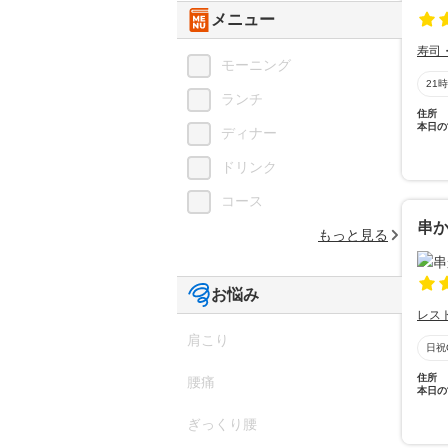
メニュー
寿司
モーニング
21
ランチ
住所
本日の
ディナー
ドリンク
コース
串か
もっと見る
お悩み
レス
肩こり
日祝
住所
腰痛
本日の
ぎっくり腰