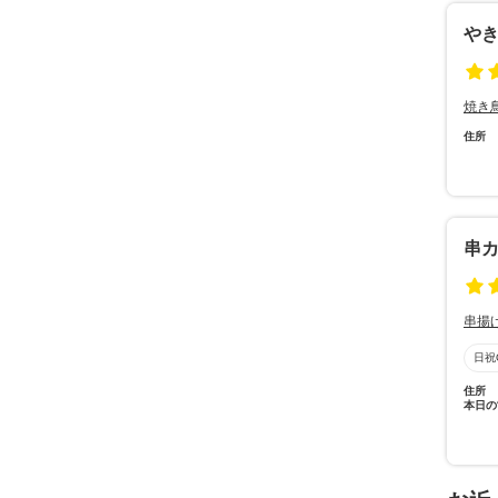
や
焼き
住所
串カ
串揚
日祝
住所
本日の