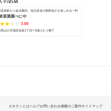
くのお店
田温泉駅から徒歩圏内。地元直送の新鮮魚介を楽しめる一軒
鮮居酒屋べにや
3.08
口県山口市湯田温泉3丁目7-8湯けむり横丁
エキテンとは
ヘルプ
お問い合わせ
掲載のご案内
サイトマップ