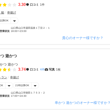
3.30
口コミ
1件
・鮨
串揚げ
時以降OK
山口県山口市湯田温泉１丁目２－１
営業状況
18:00〜23:00
貴心のオーナー様ですか？
つ 遊かつ
3.74
口コミ
4件
写真
1枚
トラン
串揚げ
OK
21時以降OK
山口県山口市朝田１７５３－２
営業状況
17:00〜24:30
串かつ 遊かつのオーナー様ですか