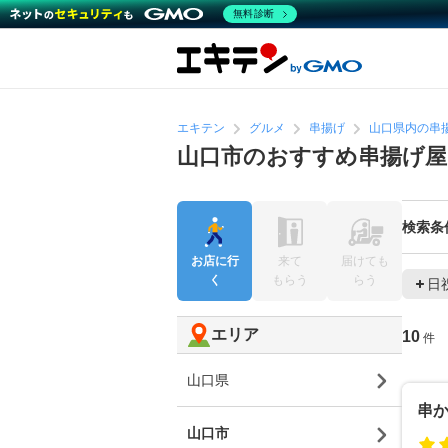
無料診断
エキテン
グルメ
串揚げ
山口県内の串
山口市のおすすめ串揚げ屋
検索条
お店に行
来て
届けても
く
もらう
らう
日
エリア
10
件
山口県
串
山口市