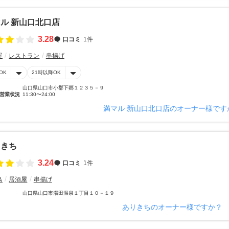
ル 新山口北口店
3.28
口コミ
1件
屋
レストラン
串揚げ
OK
21時以降OK
山口県山口市小郡下郷１２３５－９
営業状況
11:30〜24:00
満マル 新山口北口店のオーナー様です
りきち
3.24
口コミ
1件
鳥
居酒屋
串揚げ
山口県山口市湯田温泉１丁目１０－１９
ありきちのオーナー様ですか？