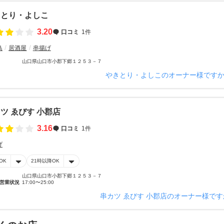
きとり・よしこ
3.20
口コミ
1件
鳥
居酒屋
串揚げ
山口県山口市小郡下郷１２５３－７
やきとり・よしこのオーナー様です
ツ ゑびす 小郡店
3.16
口コミ
1件
げ
OK
21時以降OK
山口県山口市小郡下郷１２５３－７
営業状況
17:00〜25:00
串カツ ゑびす 小郡店のオーナー様です