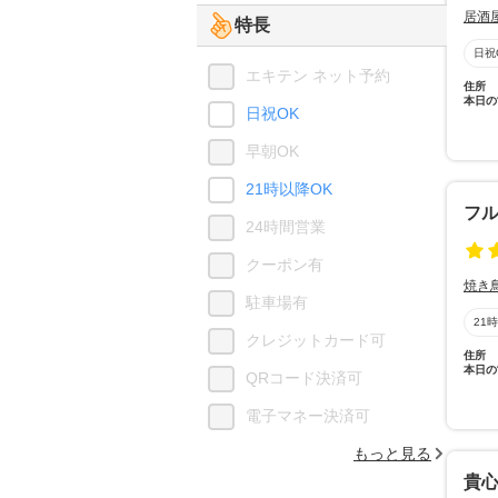
居酒
特長
日祝
エキテン ネット予約
住所
本日の
日祝OK
早朝OK
21時以降OK
フ
24時間営業
クーポン有
焼き
駐車場有
21
クレジットカード可
住所
本日の
QRコード決済可
電子マネー決済可
もっと見る
貴