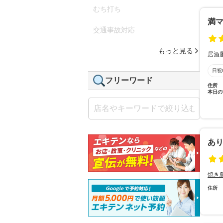
むち打ち
満マ
交通事故対応
もっと見る
居酒
日祝
フリーワード
住所
本日の
あ
焼き
住所