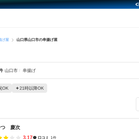
揚げ屋
山口県山口市の串揚げ屋
件
山口市
串揚げ
祝OK
21時以降OK
かつ 慶次
3.17
口コミ
1件