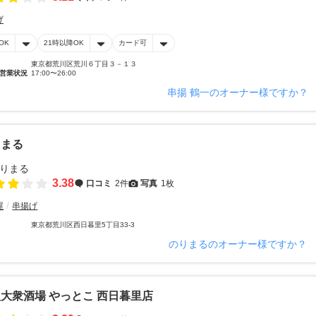
げ
OK
21時以降OK
カード可
東京都荒川区荒川６丁目３－１３
営業状況
17:00〜26:00
串揚 鶴一のオーナー様ですか？
りまる
3.38
口コミ
2件
写真
1枚
屋
串揚げ
東京都荒川区西日暮里5丁目33-3
のりまるのオーナー様ですか？
大衆酒場 やっとこ 西日暮里店