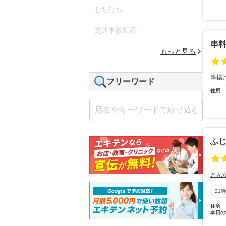
むち打ち
交通事故対応
串料
もっと見る
串揚
フリーワード
住所
ふ
とん
21
住所
本日の