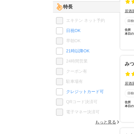
特長
居酒
エキテン ネット予約
日祝
日祝OK
住所
本日の
早朝OK
21時以降OK
24時間営業
み
クーポン有
駐車場有
居酒
クレジットカード可
日祝
QRコード決済可
住所
本日の
電子マネー決済可
もっと見る