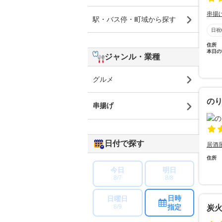
串揚
駅・バス停・町域から探す
日祝
住所
本日の
ジャンル・業種
グルメ
の
串揚げ
日付で探す
居酒
住所
今日
明日
8/7
8/8
日時
日曜日
指定
8/9
炭火