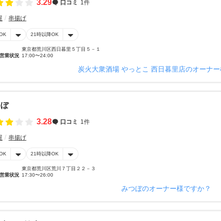
3.29
口コミ
1件
屋
串揚げ
OK
21時以降OK
東京都荒川区西日暮里５丁目５－１
営業状況
17:00〜24:00
炭火大衆酒場 やっとこ 西日暮里店のオーナ
つぼ
3.28
口コミ
1件
屋
串揚げ
OK
21時以降OK
東京都荒川区荒川７丁目２２－３
営業状況
17:30〜26:00
みつぼのオーナー様ですか？