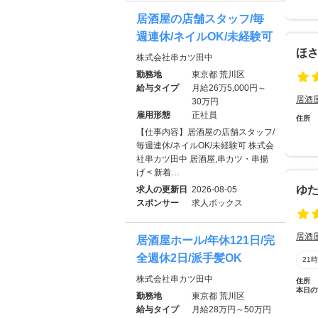
居酒屋の店舗スタッフ/毎
週連休/ネイルOK/未経験可
ほ
株式会社串カツ田中
勤務地
東京都 荒川区
給与タイプ
月給26万5,000円～
居酒
30万円
雇用形態
正社員
住所
【仕事内容】居酒屋の店舗スタッフ/
毎週連休/ネイルOK/未経験可 株式会
社串カツ田中 居酒屋,串カツ・串揚
げ < 新着…
ゆ
求人の更新日
2026-08-05
スポンサー
求人ボックス
居酒
居酒屋ホール/年休121日/完
全週休2日/派手髪OK
21
株式会社串カツ田中
住所
本日の
勤務地
東京都 荒川区
給与タイプ
月給28万円～50万円