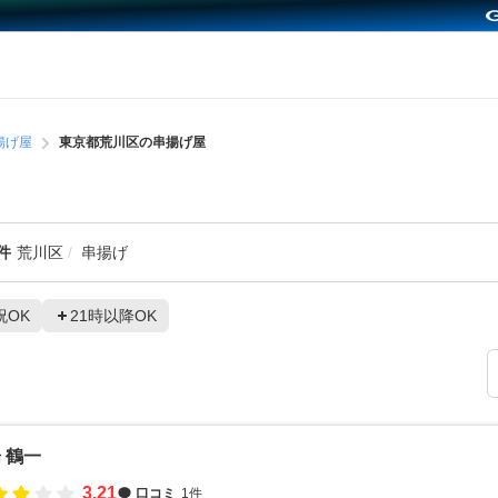
揚げ屋
東京都荒川区の串揚げ屋
件
荒川区
串揚げ
祝OK
21時以降OK
 鶴一
3.21
口コミ
1件