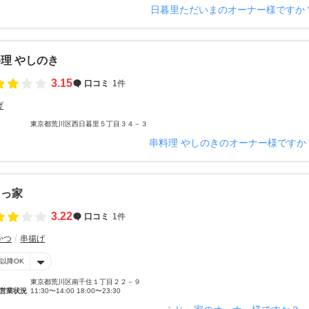
日暮里ただいまのオーナー様ですか
理 やしのき
3.15
口コミ
1件
げ
東京都荒川区西日暮里５丁目３４－３
串料理 やしのきのオーナー様ですか
じっ家
3.22
口コミ
1件
かつ
串揚げ
時以降OK
東京都荒川区南千住１丁目２２－９
営業状況
11:30〜14:00 18:00〜23:30