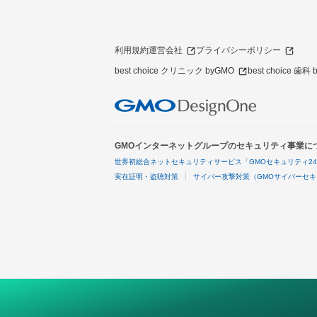
利用規約
運営会社
プライバシーポリシー
best choice クリニック byGMO
best choice 歯科
GMOインターネットグループのセキュリティ事業に
世界初総合ネットセキュリティサービス「GMOセキュリティ2
実在証明・盗聴対策
サイバー攻撃対策（GMOサイバーセキ