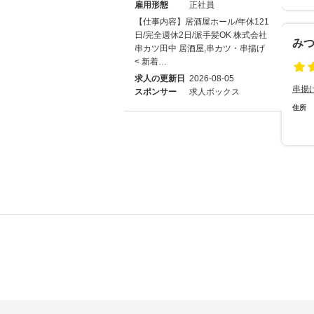
雇用形態
正社員
【仕事内容】居酒屋ホール/年休121
日/完全週休2日/派手髪OK 株式会社
み
串カツ田中 居酒屋,串カツ・串揚げ
< 新着…
求人の更新日
2026-08-05
串揚
スポンサー
求人ボックス
住所