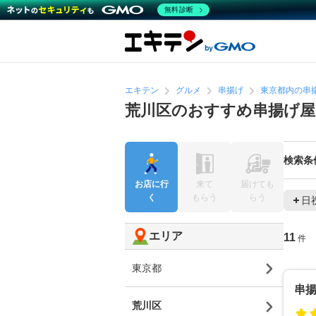
無料診断
エキテン
グルメ
串揚げ
東京都内の串
荒川区のおすすめ串揚げ屋
検索条
お店に行
来て
届けても
く
もらう
らう
日
エリア
11
件
東京都
串揚
荒川区