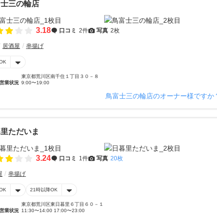
富士三の輪店
3.18
口コミ
2件
写真
2枚
居酒屋
串揚げ
OK
東京都荒川区南千住１丁目３０－８
営業状況
9:00〜19:00
鳥富士三の輪店のオーナー様ですか
暮里ただいま
3.24
口コミ
1件
写真
20枚
屋
串揚げ
OK
21時以降OK
東京都荒川区東日暮里６丁目６０－１
営業状況
11:30〜14:00 17:00〜23:00