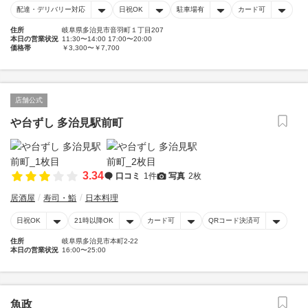
配達・デリバリー対応
日祝OK
駐車場有
カード可
住所
岐阜県多治見市音羽町１丁目207
本日の営業状況
11:30〜14:00 17:00〜20:00
価格帯
￥3,300〜￥7,700
店舗公式
や台ずし 多治見駅前町
3.34
口コミ
1件
写真
2枚
居酒屋
寿司・鮨
日本料理
日祝OK
21時以降OK
カード可
QRコード決済可
住所
岐阜県多治見市本町2-22
本日の営業状況
16:00〜25:00
魚政