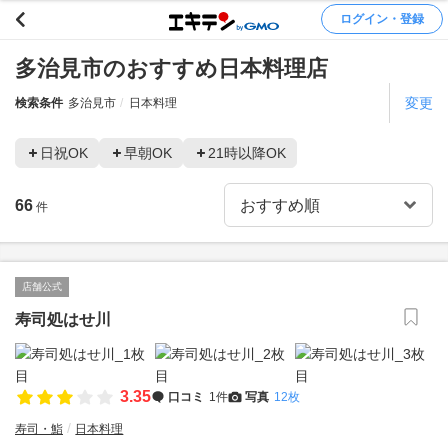
ログイン・登録
多治見市のおすすめ日本料理店
変更
検索条件
多治見市
日本料理
日祝OK
早朝OK
21時以降OK
66
件
店舗公式
寿司処はせ川
3.35
口コミ
1件
写真
12枚
寿司・鮨
日本料理