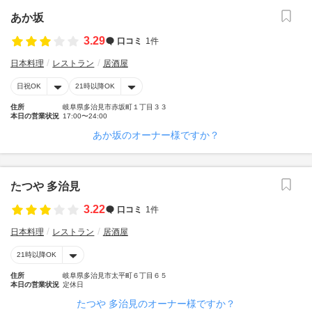
あか坂
3.29
口コミ
1件
日本料理
レストラン
居酒屋
日祝OK
21時以降OK
住所
岐阜県多治見市赤坂町１丁目３３
本日の営業状況
17:00〜24:00
あか坂のオーナー様ですか？
たつや 多治見
3.22
口コミ
1件
日本料理
レストラン
居酒屋
21時以降OK
住所
岐阜県多治見市太平町６丁目６５
本日の営業状況
定休日
たつや 多治見のオーナー様ですか？