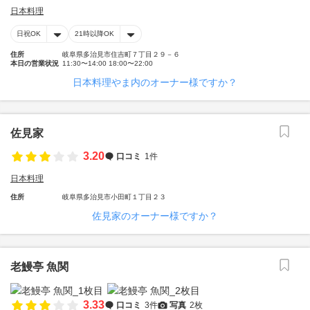
日本料理
日祝OK
21時以降OK
住所
岐阜県多治見市住吉町７丁目２９－６
本日の営業状況
11:30〜14:00 18:00〜22:00
日本料理やま内のオーナー様ですか？
佐見家
3.20
口コミ
1件
日本料理
住所
岐阜県多治見市小田町１丁目２３
佐見家のオーナー様ですか？
老鰻亭 魚関
3.33
口コミ
3件
写真
2枚