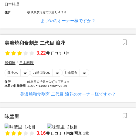
日本料理
住所
岐阜県多治見市大薮町４３８
まつやのオーナー様ですか？
美濃焼和食割烹 二代目 浪花
3.22
口コミ
1件
居酒屋
日本料理
日祝OK
21時以降OK
駐車場有
住所
岐阜県多治見市栄町１丁目４６
本日の営業状況
11:00〜14:00 17:00〜23:30
美濃焼和食割烹 二代目 浪花のオーナー様ですか？
味埜里
3.16
口コミ
1件
写真
2枚