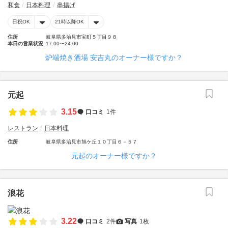
和食
日本料理
串揚げ
日祝OK
21時以降OK
住所
岐阜県多治見市宝町５丁目９８
本日の営業状況
17:00〜24:00
炉端焼き酒場 安吉丸のオーナー様ですか？
元起
3.15
口コミ
1件
レストラン
日本料理
住所
岐阜県多治見市旭ケ丘１０丁目６－５７
元起のオーナー様ですか？
浪花
3.22
口コミ
2件
写真
1枚