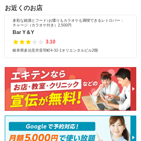
お近くのお店
多彩な銘酒とフード♪お喋りもカラオケも満喫できるレトロバー：
チャージ（カラオケ付き）2,500円
Bar Y＆Y
3.10
岐阜県多治見市音羽町4-32-1オリエンタルビル2階