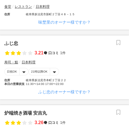
食堂
レストラン
日本料理
住所
岐阜県多治見市新町２丁目４８－１５
味埜里のオーナー様ですか？
ふじ忠
3.21
口コミ
1件
寿司・鮨
日本料理
日祝OK
21時以降OK
住所
岐阜県多治見市本町２丁目２２
本日の営業状況
11:30〜14:00 17:00〜22:00
ふじ忠のオーナー様ですか？
炉端焼き酒場 安吉丸
3.26
口コミ
1件