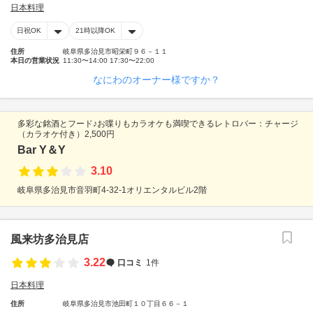
日本料理
日祝OK
21時以降OK
住所
岐阜県多治見市昭栄町９６－１１
本日の営業状況
11:30〜14:00 17:30〜22:00
なにわのオーナー様ですか？
多彩な銘酒とフード♪お喋りもカラオケも満喫できるレトロバー：チャージ
（カラオケ付き）2,500円
Bar Y＆Y
3.10
岐阜県多治見市音羽町4-32-1オリエンタルビル2階
風来坊多治見店
3.22
口コミ
1件
日本料理
住所
岐阜県多治見市池田町１０丁目６６－１