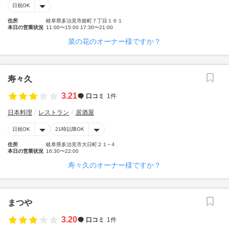
日祝OK
住所
岐阜県多治見市姫町７丁目１６１
本日の営業状況
11:00〜15:00 17:30〜21:00
菜の花のオーナー様ですか？
寿々久
3.21
口コミ
1件
日本料理
レストラン
居酒屋
日祝OK
21時以降OK
住所
岐阜県多治見市大日町２１−４
本日の営業状況
16:30〜22:00
寿々久のオーナー様ですか？
まつや
3.20
口コミ
1件