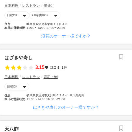
日本料理
レストラン
串揚げ
日祝OK
21時以降OK
住所
岐阜県多治見市栄町１丁目４６
本日の営業状況
11:00〜14:00 17:00〜23:30
浪花のオーナー様ですか？
はざきや寿し
3.15
口コミ
1件
日本料理
レストラン
寿司・鮨
日祝OK
住所
岐阜県多治見市大針町６７４−１８大針向田
本日の営業状況
11:30〜14:00 16:30〜21:00
はざきや寿しのオーナー様ですか？
天八鮓