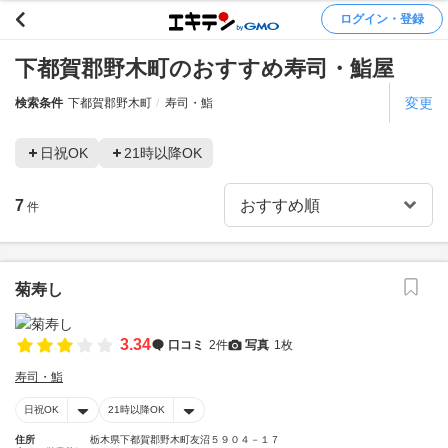
ログイン・登録
下都賀郡野木町のおすすめ寿司・鮨屋
変更
検索条件
下都賀郡野木町
寿司・鮨
日祝OK
21時以降OK
7
件
菊寿し
3.34
口コミ
2件
写真
1枚
寿司・鮨
日祝OK
21時以降OK
住所
栃木県下都賀郡野木町友沼５９０４－１７