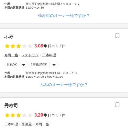
住所
栃木県下都賀郡野木町友沼５９０４－１７
本日の営業状況
11:00〜14:30
菊寿司のオーナー様ですか？
ふみ
3.08
口コミ
1件
寿司・鮨
レストラン
日本料理
日祝OK
21時以降OK
住所
栃木県下都賀郡野木町丸林３８３－１３
本日の営業状況
11:00〜14:00 17:00〜21:30
ふみのオーナー様ですか？
秀寿司
3.20
口コミ
1件
日本料理
居酒屋
寿司・鮨