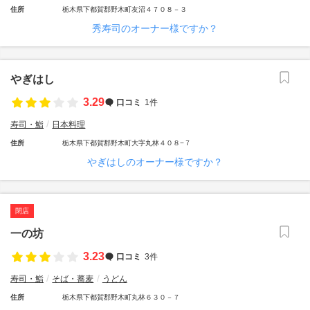
住所
栃木県下都賀郡野木町友沼４７０８－３
秀寿司のオーナー様ですか？
やぎはし
3.29
口コミ
1件
寿司・鮨
日本料理
住所
栃木県下都賀郡野木町大字丸林４０８−７
やぎはしのオーナー様ですか？
閉店
一の坊
3.23
口コミ
3件
寿司・鮨
そば・蕎麦
うどん
住所
栃木県下都賀郡野木町丸林６３０－７