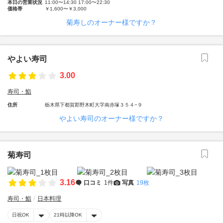
本日の営業状況
11:00〜14:30 17:00〜22:30
価格帯
￥1,600〜￥3,000
菊寿しのオーナー様ですか？
やよい寿司
3.00
寿司・鮨
住所
栃木県下都賀郡野木町大字南赤塚３５４−９
やよい寿司のオーナー様ですか？
菊寿司
3.16
口コミ
1件
写真
19枚
寿司・鮨
日本料理
日祝OK
21時以降OK