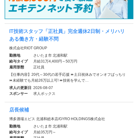
IT技術スタッフ「正社員」完全週休2日制・メリハリ
ある働き方・経験不問
株式会社RIOT GROUP
勤務地
さいたま市 北浦和駅
給与タイプ
月給31万4,400円～50万円
雇用形態
正社員
【仕事内容】20代～30代の若手応援 ⏩土日祝休みでオンオフばっちり
⏩未経験でも月給26万以上可! ⏩技術を学んで…
求人の更新日
2026-08-07
スポンサー
求人ボックス
店長候補
博多酒場エビス 北浦和総本店/GYRO HOLDINGS株式会社
勤務地
さいたま市 北浦和駅
給与タイプ
月給35万円～
雇用形態
正社員