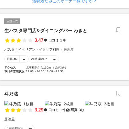
酒肴処たみこのオーナー様ですか？
店舗公式
生パスタ専門店&ダイニングバー わきと
3.47
口コミ
2件
パスタ
イタリアン・イタリア料理
居酒屋
日祝OK
21時以降OK
アクセス
北浦和駅から190m （徒歩3分）
本日の営業状況
12:00〜14:00 18:00〜22:30
斗乃蔵
3.29
口コミ
1件
写真
3枚
居酒屋
21時以降OK