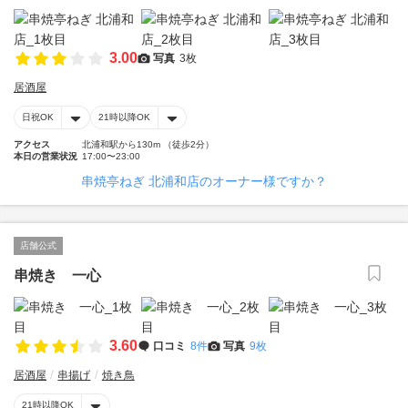
3.00
写真
3枚
居酒屋
日祝OK
21時以降OK
アクセス
北浦和駅から130m （徒歩2分）
本日の営業状況
17:00〜23:00
串焼亭ねぎ 北浦和店のオーナー様ですか？
店舗公式
串焼き 一心
3.60
口コミ
8件
写真
9枚
居酒屋
串揚げ
焼き鳥
21時以降OK