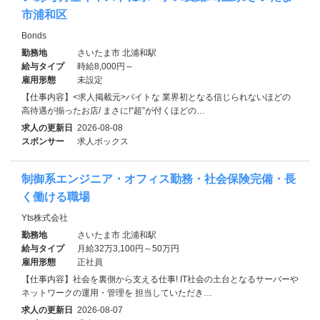
市浦和区
Bonds
勤務地
さいたま市 北浦和駅
給与タイプ
時給8,000円～
雇用形態
未設定
【仕事内容】<求人掲載元>バイトな 業界初となる信じられないほどの
高待遇が揃ったお店/ まさに!“超”が付くほどの…
求人の更新日
2026-08-08
スポンサー
求人ボックス
制御系エンジニア・オフィス勤務・社会保険完備・長
く働ける職場
Yts株式会社
勤務地
さいたま市 北浦和駅
給与タイプ
月給32万3,100円～50万円
雇用形態
正社員
【仕事内容】社会を裏側から支える仕事! IT社会の土台となるサーバーや
ネットワークの運用・管理を 担当していただき…
求人の更新日
2026-08-07