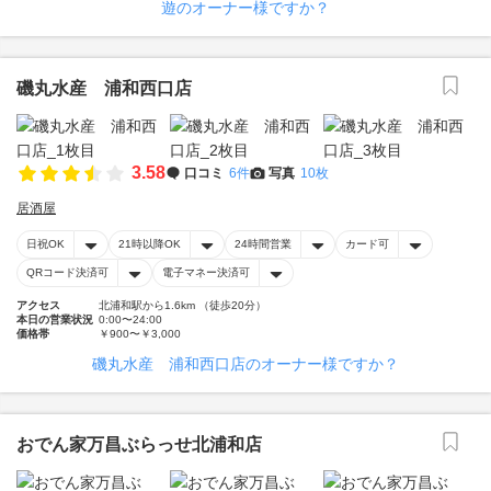
遊のオーナー様ですか？
磯丸水産 浦和西口店
3.58
口コミ
6件
写真
10枚
居酒屋
日祝OK
21時以降OK
24時間営業
カード可
QRコード決済可
電子マネー決済可
アクセス
北浦和駅から1.6km （徒歩20分）
本日の営業状況
0:00〜24:00
価格帯
￥900〜￥3,000
磯丸水産 浦和西口店のオーナー様ですか？
おでん家万昌ぶらっせ北浦和店