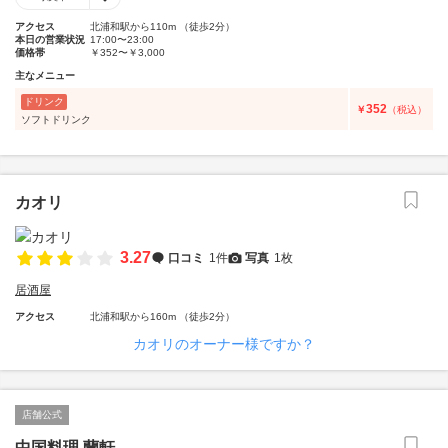
アクセス
北浦和駅から110m （徒歩2分）
本日の営業状況
17:00〜23:00
価格帯
￥352〜￥3,000
主なメニュー
ドリンク
352
￥
（税込）
ソフトドリンク
カオリ
3.27
口コミ
1件
写真
1枚
居酒屋
アクセス
北浦和駅から160m （徒歩2分）
カオリのオーナー様ですか？
店舗公式
中国料理 蘭軒