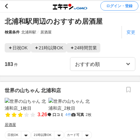
ログイン・登録
北浦和駅周辺のおすすめ居酒屋
変更
検索条件
北浦和駅
居酒屋
日祝OK
21時以降OK
24時間営業
183
件
世界の山ちゃん 北浦和店
3.26
口コミ
4件
写真
2枚
居酒屋
日祝OK
21時以降OK
カード可