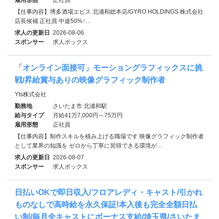
【仕事内容】博多酒場エビス 北浦和総本店/GYRO HOLDINGS 株式会社
店長候補 正社員 中途50%↑…
求人の更新日
2026-08-06
スポンサー
求人ボックス
「オンライン面接可」モーショングラフィックスに挑
戦/昇給賞与ありの映像グラフィック制作者
Yts株式会社
勤務地
さいたま市 北浦和駅
給与タイプ
月給41万7,000円～75万円
雇用形態
正社員
【仕事内容】制作スキルを積み上げる職場です 映像グラフィック制作者
として業界の知識を ゼロから丁寧に習得できる環境が…
求人の更新日
2026-08-07
スポンサー
求人ボックス
日払いOKで即日収入/フロアレディ・キャスト/引かれ
ものなしで高時給を永久保証!本入後も完全全額日払
い制/毎月全キャストにボーナス支給/埼玉県/さいたま