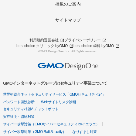
掲載のご案内
サイトマップ
利用規約
運営会社
プライバシーポリシー
best choice クリニック byGMO
best choice 歯科 byGMO
©GMO DesignOne, Inc. All Rights reserved.
GMOインターネットグループのセキュリティ事業について
世界初総合ネットセキュリティサービス「GMOセキュリティ24」
パスワード漏洩診断
Webサイトリスク診断
セキュリティ相談AIチャットボット
実在証明・盗聴対策
サイバー攻撃対策（GMOサイバーセキュリティ byイエラエ）
サイバー攻撃対策（GMO Flatt Security）
なりすまし対策