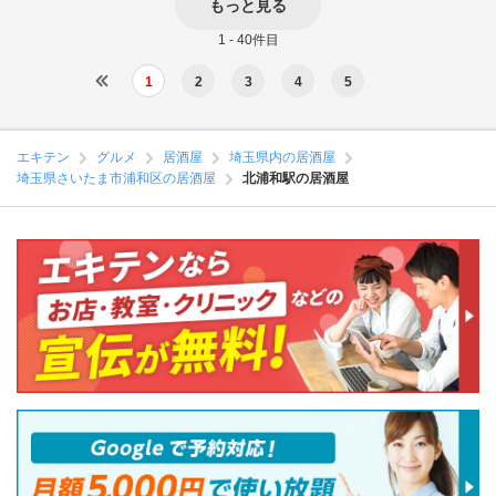
もっと見る
1 - 40件目
1
2
3
4
5
エキテン
グルメ
居酒屋
埼玉県内の居酒屋
埼玉県さいたま市浦和区の居酒屋
北浦和駅の居酒屋