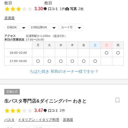
3.30
口コミ
1件
写真
2枚
居酒屋
日祝OK
21時以降OK
カード可
アクセス
北浦和駅から100m （徒歩2分）
本日の営業状況
17:00〜24:00
月
火
水
木
金
土
日
祝
16:00~22:00
17:00~24:00
ろばた焼き 和和のオーナー様ですか？
店舗公式
生パスタ専門店&ダイニングバー わきと
3.47
口コミ
2件
パスタ
イタリアン・イタリア料理
居酒屋