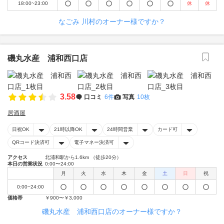
18:00~23:00
休
休
なごみ 川村のオーナー様ですか？
磯丸水産 浦和西口店
3.58
口コミ
6件
写真
10枚
居酒屋
日祝OK
21時以降OK
24時間営業
カード可
QRコード決済可
電子マネー決済可
アクセス
北浦和駅から1.6km （徒歩20分）
本日の営業状況
0:00〜24:00
月
火
水
木
金
土
日
祝
0:00~24:00
価格帯
￥900〜￥3,000
磯丸水産 浦和西口店のオーナー様ですか？