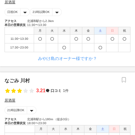
居酒屋
日祝OK
21時以降OK
アクセス
北浦和駅から2.3km
本日の営業状況
11:30〜13:30
月
火
水
木
金
土
日
祝
11:30~13:30
17:30~23:00
みやけ島のオーナー様ですか？
なごみ 川村
3.21
口コミ
1件
居酒屋
21時以降OK
アクセス
北浦和駅から180m （徒歩3分）
本日の営業状況
18:00〜23:00
月
火
水
木
金
土
日
祝