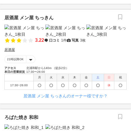
居酒屋 メン屋 ちっきん
3.22
口コミ
1件
写真
3枚
居酒屋
21時以降OK
アクセス
北浦和駅から140m （徒歩2分）
本日の営業状況
17:30〜26:00
月
火
水
木
金
土
日
祝
17:30~26:00
休
居酒屋 メン屋 ちっきんのオーナー様ですか？
ろばた焼き 和和