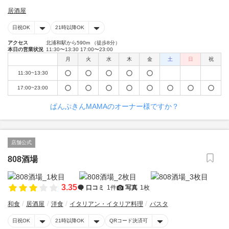
居酒屋
日祝OK
21時以降OK
アクセス
北浦和駅から590m （徒歩8分）
本日の営業状況
11:30〜13:30 17:00〜23:00
月
火
水
木
金
土
日
祝
11:30~13:30
17:00~23:00
ぱんぷきんMAMAのオーナー様ですか？
店舗公式
808酒場
3.35
口コミ
1件
写真
1枚
和食
居酒屋
洋食
イタリアン・イタリア料理
パスタ
日祝OK
21時以降OK
QRコード決済可