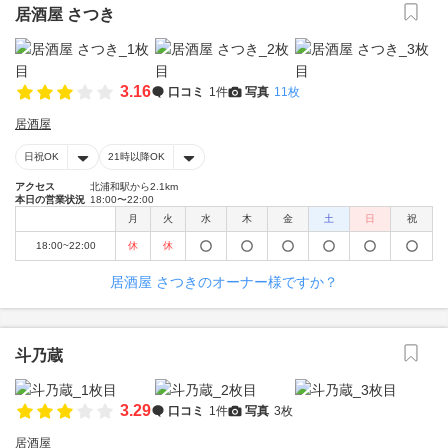
居酒屋 さつき
3.16
口コミ
1件
写真
11枚
居酒屋
日祝OK
21時以降OK
アクセス
北浦和駅から2.1km
本日の営業状況
18:00〜22:00
月
火
水
木
金
土
日
祝
18:00~22:00
休
休
居酒屋 さつきのオーナー様ですか？
斗乃蔵
3.29
口コミ
1件
写真
3枚
居酒屋