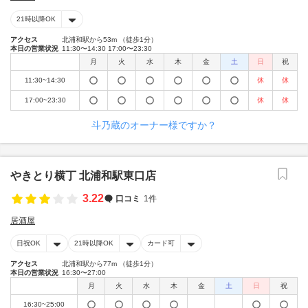
21時以降OK
アクセス
北浦和駅から53m （徒歩1分）
本日の営業状況
11:30〜14:30 17:00〜23:30
月
火
水
木
金
土
日
祝
11:30~14:30
休
休
17:00~23:30
休
休
斗乃蔵のオーナー様ですか？
やきとり横丁 北浦和駅東口店
3.22
口コミ
1件
居酒屋
日祝OK
21時以降OK
カード可
アクセス
北浦和駅から77m （徒歩1分）
本日の営業状況
16:30〜27:00
月
火
水
木
金
土
日
祝
16:30~25:00