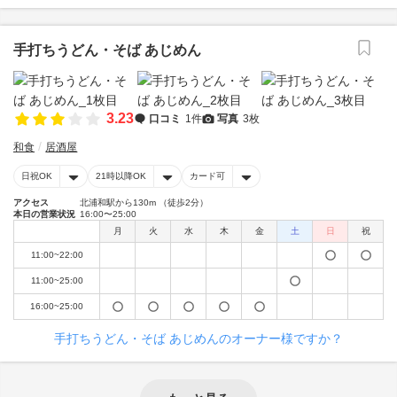
手打ちうどん・そば あじめん
3.23
口コミ
1件
写真
3枚
和食
居酒屋
日祝OK
21時以降OK
カード可
アクセス
北浦和駅から130m （徒歩2分）
本日の営業状況
16:00〜25:00
月
火
水
木
金
土
日
祝
11:00~22:00
11:00~25:00
16:00~25:00
手打ちうどん・そば あじめんのオーナー様ですか？