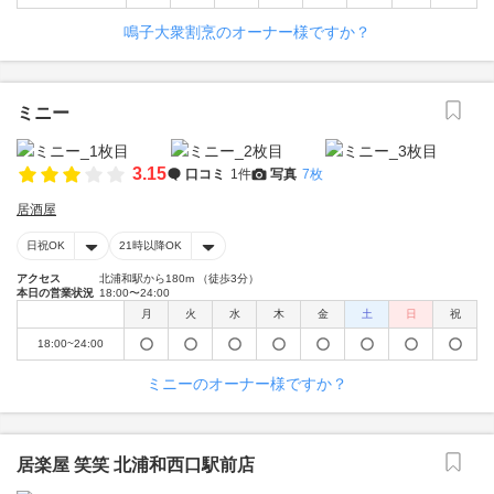
鳴子大衆割烹のオーナー様ですか？
ミニー
3.15
口コミ
1件
写真
7枚
居酒屋
日祝OK
21時以降OK
アクセス
北浦和駅から180m （徒歩3分）
本日の営業状況
18:00〜24:00
月
火
水
木
金
土
日
祝
18:00~24:00
ミニーのオーナー様ですか？
居楽屋 笑笑 北浦和西口駅前店