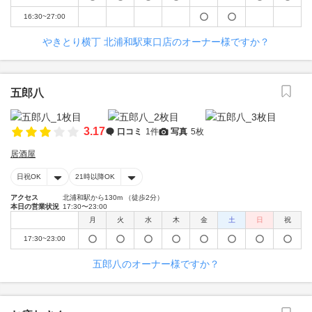
16:30~27:00
やきとり横丁 北浦和駅東口店のオーナー様ですか？
五郎八
3.17
口コミ
1件
写真
5枚
居酒屋
日祝OK
21時以降OK
アクセス
北浦和駅から130m （徒歩2分）
本日の営業状況
17:30〜23:00
月
火
水
木
金
土
日
祝
17:30~23:00
五郎八のオーナー様ですか？