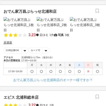
おでん家万昌ぶらっせ北浦和店
3.23
口コミ
1件
写真
3枚
居酒屋
21時以降OK
カード可
アクセス
北浦和駅から73m （徒歩1分）
本日の営業状況
17:00〜24:00
月
火
水
木
金
土
日
祝
17:00~24:00
休
おでん家万昌ぶらっせ北浦和店のオーナー様ですか？
エビス 北浦和総本店
3.22
口コミ
1件