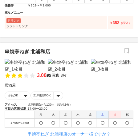
価格帯
￥352〜￥3,000
主なメニュー
ドリンク
352
￥
（税込）
ソフトドリンク
串焼亭ねぎ 北浦和店
3.00
写真
3枚
居酒屋
日祝OK
21時以降OK
アクセス
北浦和駅から130m （徒歩2分）
本日の営業状況
17:00〜23:00
月
火
水
木
金
土
日
祝
17:00~23:00
串焼亭ねぎ 北浦和店のオーナー様ですか？