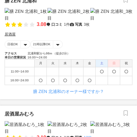
膳 ZEN 北浦和
3.08
口コミ
1件
写真
3枚
居酒屋
日祝OK
21時以降OK
アクセス
北浦和駅から98m （徒歩2分）
本日の営業状況
16:00〜24:00
月
火
水
木
金
土
日
祝
11:00~14:00
16:00~24:00
膳 ZEN 北浦和のオーナー様ですか？
居酒屋みむろ