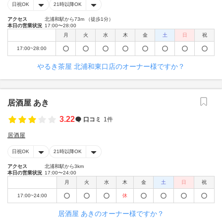
日祝OK
21時以降OK
アクセス
北浦和駅から73m （徒歩1分）
本日の営業状況
17:00〜28:00
月
火
水
木
金
土
日
祝
17:00~28:00
やるき茶屋 北浦和東口店のオーナー様ですか？
居酒屋 あき
3.22
口コミ
1件
居酒屋
日祝OK
21時以降OK
アクセス
北浦和駅から3km
本日の営業状況
17:00〜24:00
月
火
水
木
金
土
日
祝
17:00~24:00
休
居酒屋 あきのオーナー様ですか？