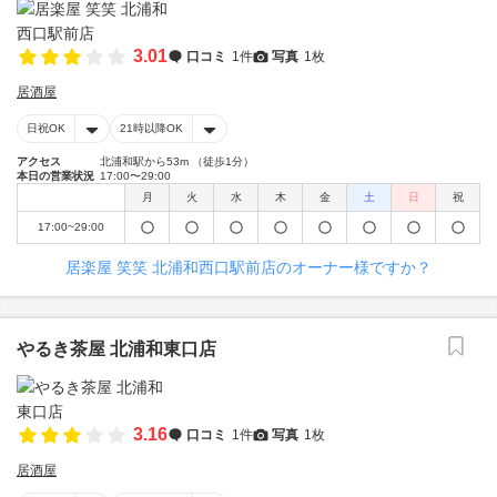
3.01
口コミ
1件
写真
1枚
居酒屋
日祝OK
21時以降OK
アクセス
北浦和駅から53m （徒歩1分）
本日の営業状況
17:00〜29:00
月
火
水
木
金
土
日
祝
17:00~29:00
居楽屋 笑笑 北浦和西口駅前店のオーナー様ですか？
やるき茶屋 北浦和東口店
3.16
口コミ
1件
写真
1枚
居酒屋