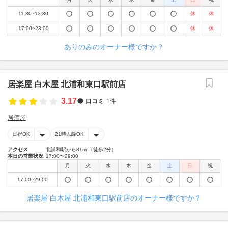
11:30~13:30
休
休
17:00~23:00
休
休
ありのみのオーナー様ですか？
居楽屋 白木屋 北浦和東口駅前店
3.17
口コミ
1件
居酒屋
日祝OK
21時以降OK
アクセス
北浦和駅から81m （徒歩2分）
本日の営業状況
17:00〜29:00
月
火
水
木
金
土
日
祝
17:00~29:00
居楽屋 白木屋 北浦和東口駅前店のオーナー様ですか？