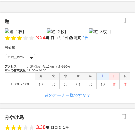
遊
3.24
口コミ
1件
写真
9枚
居酒屋
21時以降OK
アクセス
北浦和駅から1.2km （徒歩16分）
本日の営業状況
18:00〜24:00
月
火
水
木
金
土
日
祝
18:00~24:00
休
休
遊のオーナー様ですか？
みやけ島
3.30
口コミ
1件