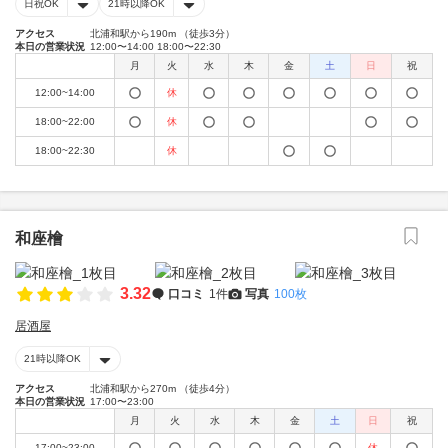
日祝OK
21時以降OK
アクセス
北浦和駅から190m （徒歩3分）
本日の営業状況
12:00〜14:00 18:00〜22:30
月
火
水
木
金
土
日
祝
12:00~14:00
休
18:00~22:00
休
18:00~22:30
休
和座檜
3.32
口コミ
1件
写真
100枚
居酒屋
21時以降OK
アクセス
北浦和駅から270m （徒歩4分）
本日の営業状況
17:00〜23:00
月
火
水
木
金
土
日
祝
17:00~23:00
休