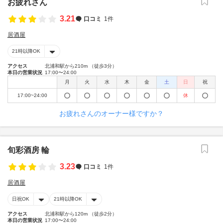
お疲れさん
3.21
口コミ
1件
居酒屋
21時以降OK
アクセス
北浦和駅から210m （徒歩3分）
本日の営業状況
17:00〜24:00
月
火
水
木
金
土
日
祝
17:00~24:00
休
お疲れさんのオーナー様ですか？
旬彩酒房 輪
3.23
口コミ
1件
居酒屋
日祝OK
21時以降OK
アクセス
北浦和駅から120m （徒歩2分）
本日の営業状況
17:00〜24:00