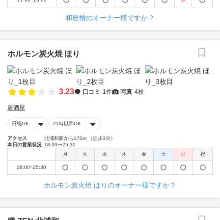
和座檜のオーナー様ですか？
ホルモン炭火焼 ほり
3.23
口コミ
1件
写真
4枚
居酒屋
日祝OK
21時以降OK
アクセス
北浦和駅から170m （徒歩3分）
本日の営業状況
18:00〜25:30
月
火
水
木
金
土
日
祝
18:00~25:30
ホルモン炭火焼 ほりのオーナー様ですか？