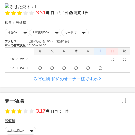
3.31
口コミ
1件
写真
1枚
和食
居酒屋
日祝OK
21時以降OK
カード可
アクセス
北浦和駅から100m （徒歩2分）
本日の営業状況
17:00〜24:00
月
火
水
木
金
土
日
祝
16:00~22:00
17:00~24:00
ろばた焼 和和のオーナー様ですか？
夢一酒場
3.17
口コミ
1件
居酒屋
21時以降OK