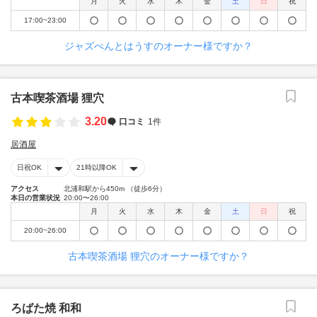
月
火
水
木
金
土
日
祝
17:00~23:00
ジャズぺんとはうすのオーナー様ですか？
古本喫茶酒場 狸穴
3.20
口コミ
1件
居酒屋
日祝OK
21時以降OK
アクセス
北浦和駅から450m （徒歩6分）
本日の営業状況
20:00〜26:00
月
火
水
木
金
土
日
祝
20:00~26:00
古本喫茶酒場 狸穴のオーナー様ですか？
ろばた焼 和和