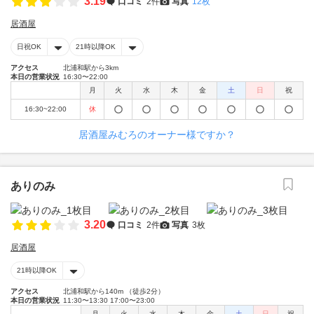
3.19
口コミ
2件
写真
12枚
居酒屋
日祝OK
21時以降OK
アクセス
北浦和駅から3km
本日の営業状況
16:30〜22:00
月
火
水
木
金
土
日
祝
16:30~22:00
休
居酒屋みむろのオーナー様ですか？
ありのみ
3.20
口コミ
2件
写真
3枚
居酒屋
21時以降OK
アクセス
北浦和駅から140m （徒歩2分）
本日の営業状況
11:30〜13:30 17:00〜23:00
月
火
水
木
金
土
日
祝