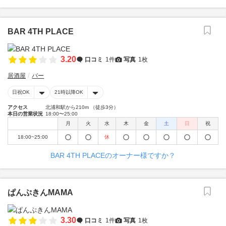
BAR 4TH PLACE
3.20
口コミ
1件
写真
1枚
居酒屋
バー
日祝OK
21時以降OK
アクセス
北浦和駅から210m （徒歩3分）
本日の営業状況
18:00〜25:00
月
火
水
木
金
土
日
祝
18:00~25:00
休
BAR 4TH PLACEのオーナー様ですか？
ぱんぷきんMAMA
3.30
口コミ
1件
写真
1枚