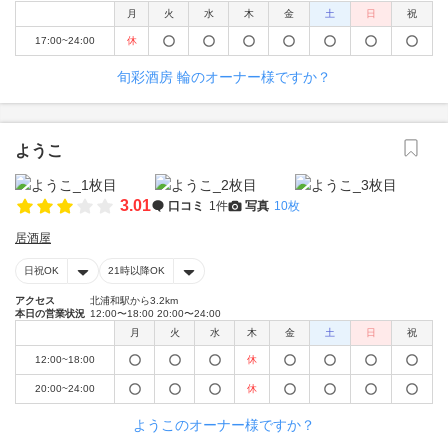
月
火
水
木
金
土
日
祝
17:00~24:00
休
旬彩酒房 輪のオーナー様ですか？
ようこ
3.01
口コミ
1件
写真
10枚
居酒屋
日祝OK
21時以降OK
アクセス
北浦和駅から3.2km
本日の営業状況
12:00〜18:00 20:00〜24:00
月
火
水
木
金
土
日
祝
12:00~18:00
休
20:00~24:00
休
ようこのオーナー様ですか？