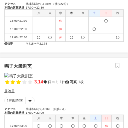
アクセス
北浦和駅から1.8km （徒歩22分）
本日の営業状況
17:00〜22:30
月
火
水
木
金
土
日
祝
15:00~21:30
休
15:00~22:30
休
17:00~22:30
休
価格帯
￥418〜￥2,178
鳴子大衆割烹
3.14
口コミ
1件
写真
1枚
居酒屋
21時以降OK
アクセス
北浦和駅から130m （徒歩2分）
本日の営業状況
17:00〜23:00
月
火
水
木
金
土
日
祝
17:00~23:00
休