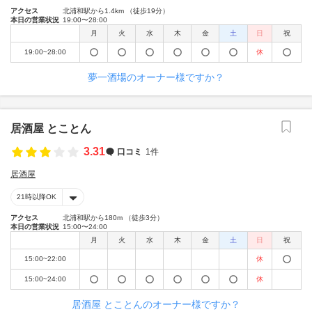
アクセス
北浦和駅から1.4km （徒歩19分）
本日の営業状況
19:00〜28:00
月
火
水
木
金
土
日
祝
19:00~28:00
休
夢一酒場のオーナー様ですか？
居酒屋 とことん
3.31
口コミ
1件
居酒屋
21時以降OK
アクセス
北浦和駅から180m （徒歩3分）
本日の営業状況
15:00〜24:00
月
火
水
木
金
土
日
祝
15:00~22:00
休
15:00~24:00
休
居酒屋 とことんのオーナー様ですか？