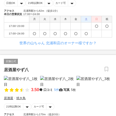
日祝OK
21時以降OK
カード可
アクセス
北浦和駅から62m （徒歩1分）
本日の営業状況
17:00〜24:00
月
火
水
木
金
土
日
祝
17:00~23:00
17:00~24:00
世界の山ちゃん 北浦和店のオーナー様ですか？
店舗公式
居酒屋やず八
3.50
口コミ
5件
写真
5枚
居酒屋
焼き鳥
21時以降OK
カード可
アクセス
北浦和駅から170m （徒歩3分）