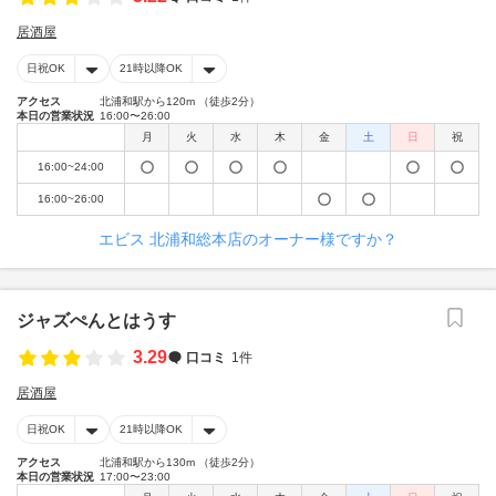
居酒屋
日祝OK
21時以降OK
アクセス
北浦和駅から120m （徒歩2分）
本日の営業状況
16:00〜26:00
月
火
水
木
金
土
日
祝
16:00~24:00
16:00~26:00
エビス 北浦和総本店のオーナー様ですか？
ジャズぺんとはうす
3.29
口コミ
1件
居酒屋
日祝OK
21時以降OK
アクセス
北浦和駅から130m （徒歩2分）
本日の営業状況
17:00〜23:00