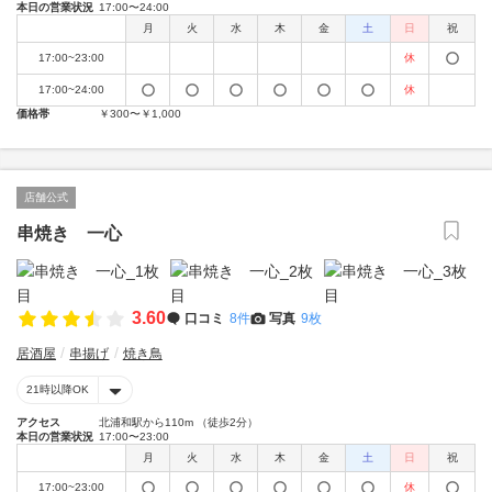
本日の営業状況
17:00〜24:00
月
火
水
木
金
土
日
祝
17:00~23:00
休
17:00~24:00
休
価格帯
￥300〜￥1,000
店舗公式
串焼き 一心
3.60
口コミ
8件
写真
9枚
居酒屋
串揚げ
焼き鳥
21時以降OK
アクセス
北浦和駅から110m （徒歩2分）
本日の営業状況
17:00〜23:00
月
火
水
木
金
土
日
祝
17:00~23:00
休