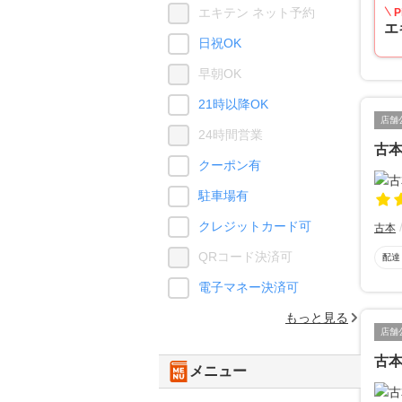
エキテン ネット予約
P
エ
日祝OK
早朝OK
21時以降OK
店舗
24時間営業
古
クーポン有
駐車場有
クレジットカード可
古本
QRコード決済可
配達
電子マネー決済可
もっと見る
店舗
古
メニュー