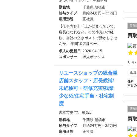
ふるいち イオンモール船橋店
勤務地
千葉県 船橋市
給与タイプ
月給24万円～35万円
雇用形態
正社員
店舗
【仕事内容】「上が詰まっていて、
店長になれない」その小売りの経
買取
験、当社の空きポストで活かしませ
んか。 年間10店舗ペー…
求人の更新日
2026-04-15
スポンサー
求人ボックス
リサ
リユースショップの総合職
配達
店舗スタッフ・店長候補/
住所
本日の
未経験可・研修充実/残業
少なめ/住宅手当・社宅制
度
店舗
古本市場 市川鬼高店
買取
勤務地
千葉県 船橋市
給与タイプ
月給24万円～35万円
雇用形態
正社員