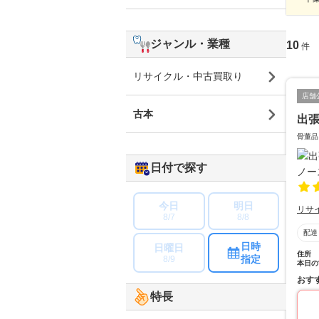
ジャンル・業種
10
件
リサイクル・中古買取り
店舗
古本
出
骨董品
日付で探す
今日
明日
リサ
8/7
8/8
配達
日時
日曜日
住所
指定
8/9
本日の
おす
特長