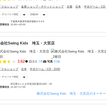
イクルショップ
金券ショップ・チケットショップ
古着
古本
中古ゲーム・CD
・デリバリー対応
日祝OK
千葉県木更津市桜井新町4-5-3-5
営業状況
10:00〜20:00
会社Swing Kids 埼玉・大宮店
3.62
口コミ
7件
写真
51枚
イクルショップ
古本
中古ゲーム・CD・DVD
・デリバリー対応
埼玉県さいたま市見沼区蓮沼1085－35
営業状況
10:30〜17:00
株式会社Swing Kids 埼玉・大宮店のオーナ