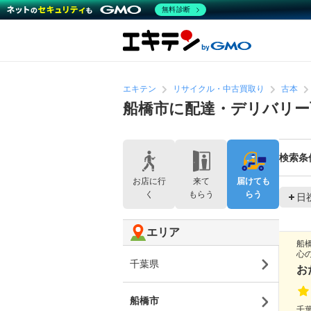
無料診断
エキテン
リサイクル・中古買取り
古本
船橋市に配達・デリバリー
検索条
お店に行
来て
届けても
く
もらう
らう
日
エリア
船
心
千葉県
お
船橋市
千葉