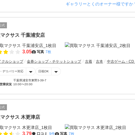
ギャラリーとくのオーナー様ですか
公式
マクサス 千葉浦安店
3.05
写真
7枚
イクルショップ
金券ショップ・チケットショップ
古着
古本
中古ゲーム・CD
・デリバリー対応
日祝OK
千葉県浦安市東野3-39-7
営業状況
10:00〜20:00
公式
マクサス 木更津店
3.79
口コミ
9件
写真
7枚