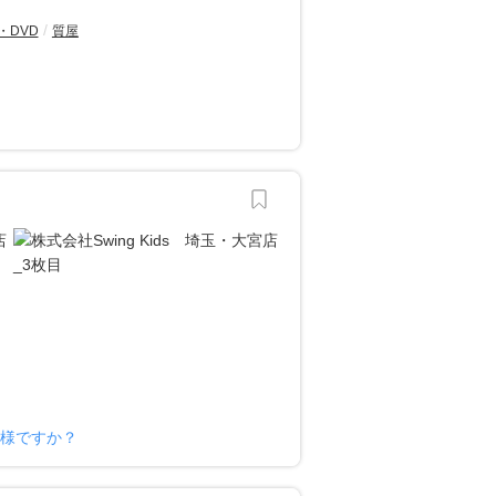
・DVD
質屋
ー様ですか？