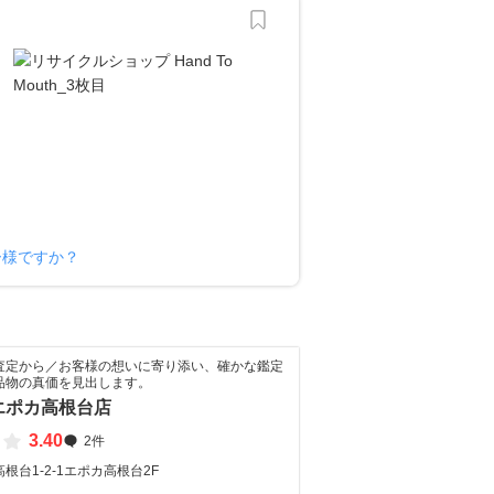
ナー様ですか？
査定から／お客様の想いに寄り添い、確かな鑑定
品物の真価を見出します。
エポカ高根台店
3.40
2件
根台1-2-1エポカ高根台2F