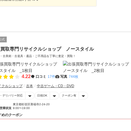
公式
張買取専門リサイクルショップ ノースタイル
・古美術・古道具・遺品・ご不用品を丁寧に査定・買取！
4.22
口コミ
17件
写真
744枚
イクルショップ
古本
中古ゲーム・CD・DVD
・デリバリー対応
日祝OK
クーポン有
東京都杉並区善福寺2-24-20
営業状況
9:00〜19:00
すめのクーポン
10