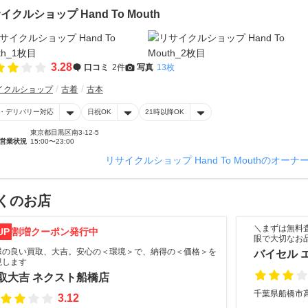
イクルショップ Hand To Mouth
3.28
口コミ
2件
写真
13枚
イクルショップ
古着
古本
・デリバリー対応
日祝OK
21時以降OK
東京都目黒区南3-12-5
営業状況
15:00〜23:00
リサイクルショップ Hand To Mouthのオー
くのお店
＼まずは無料
UP
割増クーポン発行中
眼で大切なお
縁の良い買取、大吉。安心の＜環境＞で、納得の＜価格＞を
バイセル 
現します
取大吉 ネクスト船橋店
千葉県船橋市高
3.12