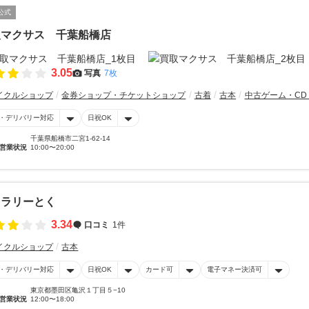
公式
取マクサス 千葉船橋店
3.05
写真
7枚
イクルショップ
金券ショップ・チケットショップ
古着
古本
中古ゲーム・CD
・デリバリー対応
日祝OK
千葉県船橋市二宮1-62-14
営業状況
10:00〜20:00
ャラリーとく
3.34
口コミ
1件
イクルショップ
古本
・デリバリー対応
日祝OK
カード可
電子マネー決済可
東京都墨田区亀沢１丁目５−10
営業状況
12:00〜18:00