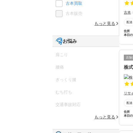
古本買取
古本
古本販売
配達
もっと見る
住所
本日の
お悩み
肩こり
店舗
株
腰痛
ぎっくり腰
むち打ち
リサ
配達
交通事故対応
住所
本日の
もっと見る