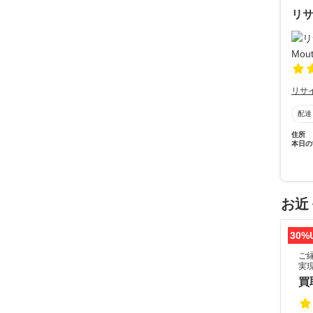
リサ
リサ
配達
住所
本日の
お近
30%
ご
実
買