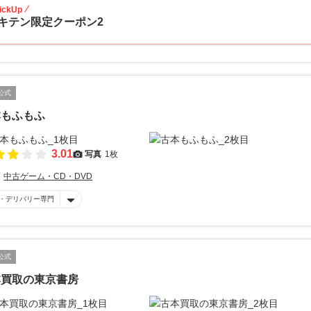
ickUp
キテン限定クーポン2
公式
本もふもふ
3.01
写真
1枚
中古ゲーム・CD・DVD
・デリバリー専門
公式
本買取の東京書房