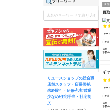
フリーワード
店舗
買
リサ
配達
住所
本日の
ギ
リユースショップの総合職
店舗スタッフ・店長候補/
リサ
未経験可・研修充実/残業
配達
少なめ/住宅手当・社宅制
度
住所
本日の