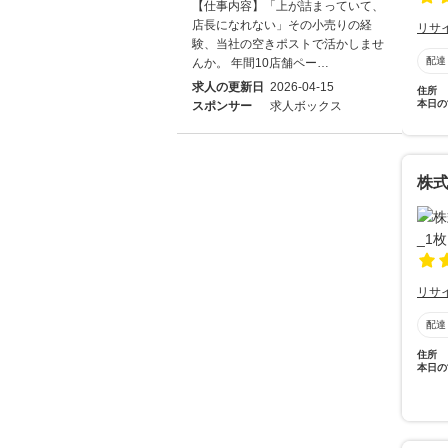
【仕事内容】「上が詰まっていて、
店長になれない」その小売りの経
リサ
験、当社の空きポストで活かしませ
配達
んか。 年間10店舗ペー…
求人の更新日
2026-04-15
住所
本日の
スポンサー
求人ボックス
株式
リサ
配達
住所
本日の