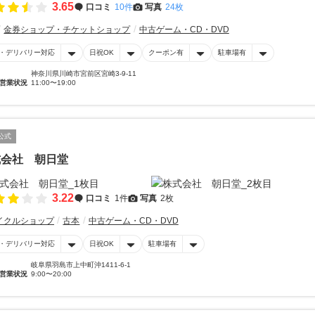
3.65
口コミ
10件
写真
24枚
金券ショップ・チケットショップ
中古ゲーム・CD・DVD
・デリバリー対応
日祝OK
クーポン有
駐車場有
神奈川県川崎市宮前区宮崎3-9-11
営業状況
11:00〜19:00
公式
式会社 朝日堂
3.22
口コミ
1件
写真
2枚
イクルショップ
古本
中古ゲーム・CD・DVD
・デリバリー対応
日祝OK
駐車場有
岐阜県羽島市上中町沖1411-6-1
営業状況
9:00〜20:00