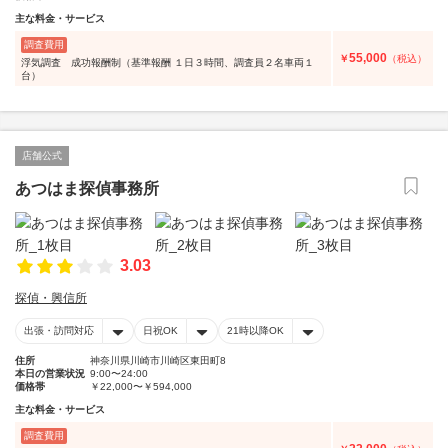
主な料金・サービス
調査費用
55,000
￥
（税込）
浮気調査 成功報酬制（基準報酬 １日３時間、調査員２名車両１
台）
店舗公式
あつはま探偵事務所
3.03
探偵・興信所
出張・訪問対応
日祝OK
21時以降OK
住所
神奈川県川崎市川崎区東田町8
本日の営業状況
9:00〜24:00
価格帯
￥22,000〜￥594,000
主な料金・サービス
調査費用