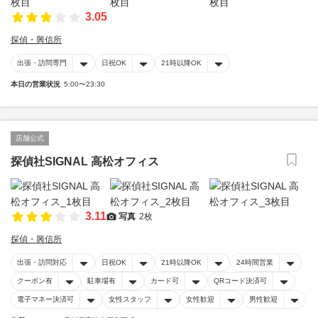
3.05
探偵・興信所
出張・訪問専門
日祝OK
21時以降OK
本日の営業状況
5:00〜23:30
店舗公式
探偵社SIGNAL 高松オフィス
3.11
写真
2枚
探偵・興信所
出張・訪問対応
日祝OK
21時以降OK
24時間営業
クーポン有
駐車場有
カード可
QRコード決済可
電子マネー決済可
女性スタッフ
女性歓迎
男性歓迎