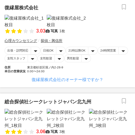
復縁屋株式会社
3.03
写真
1枚
心理カウンセリング
探偵・興信所
出張・訪問対応
日祝OK
21時以降OK
24時間営業
女性スタッフ
女性歓迎
男性歓迎
住所
東京都杉並区堀ノ内2-28-9
本日の営業状況
0:00〜24:00
復縁屋株式会社のオーナー様ですか？
総合探偵社シークレットジャパン北九州
3.06
写真
3枚