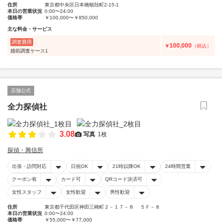
住所
東京都中央区日本橋蛎殻町2-15-1
本日の営業状況
0:00〜24:00
価格帯
￥100,000〜￥850,000
主な料金・サービス
調査費用
100,000
￥
（税込）
婚前調査ケース1
店舗公式
全力探偵社
3.08
写真
1枚
探偵・興信所
出張・訪問対応
日祝OK
21時以降OK
24時間営業
クーポン有
カード可
QRコード決済可
女性スタッフ
女性歓迎
男性歓迎
住所
東京都千代田区神田三崎町２－１７－８ ５Ｆ－８
本日の営業状況
0:00〜24:00
価格帯
￥55,000〜￥77,000