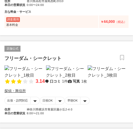
住所
香川県高松市屋島西町2010
本日の営業状況
0:00〜24:00
主な料金・サービス
調査費用
44,000
￥
（税込）
基本料金
店舗公式
フリーダム・シークレット
3.14
口コミ
1件
写真
1枚
探偵・興信所
出張・訪問対応
日祝OK
早朝OK
住所
神奈川県横浜市青葉区藤が丘2-4-3
本日の営業状況
8:00〜21:00