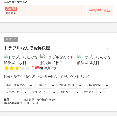
主な料金・サービス
調査費用
44,000
￥
（税込）
基本料金
店舗公式
トラブルなんでも解決屋
3.05
写真
3枚
探偵・興信所
便利屋・代行サービス
心理カウンセリング
出張・訪問対応
日祝OK
21時以降OK
24時間営業
クーポン有
女性スタッフ
女性歓迎
男性歓迎
住所
東京都府中市分梅町4-9-10
本日の営業状況
0:00〜24:00