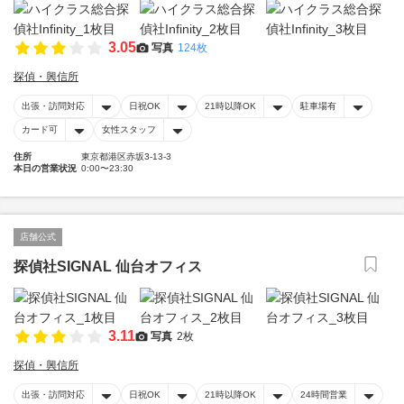
3.05
写真
124枚
探偵・興信所
出張・訪問対応
日祝OK
21時以降OK
駐車場有
カード可
女性スタッフ
住所
東京都港区赤坂3-13-3
本日の営業状況
0:00〜23:30
店舗公式
探偵社SIGNAL 仙台オフィス
3.11
写真
2枚
探偵・興信所
出張・訪問対応
日祝OK
21時以降OK
24時間営業