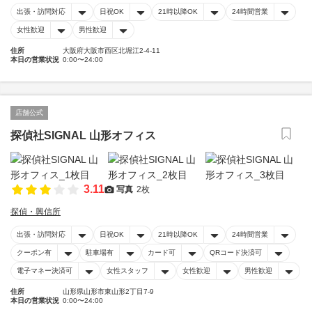
出張・訪問対応
日祝OK
21時以降OK
24時間営業
女性歓迎
男性歓迎
住所
大阪府大阪市西区北堀江2-4-11
本日の営業状況
0:00〜24:00
店舗公式
探偵社SIGNAL 山形オフィス
3.11
写真
2枚
探偵・興信所
出張・訪問対応
日祝OK
21時以降OK
24時間営業
クーポン有
駐車場有
カード可
QRコード決済可
電子マネー決済可
女性スタッフ
女性歓迎
男性歓迎
住所
山形県山形市東山形2丁目7-9
本日の営業状況
0:00〜24:00