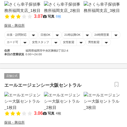
3.07
写真
8枚
探偵・興信所
出張・訪問対応
日祝OK
21時以降OK
24時間営業
カード可
女性スタッフ
女性歓迎
男性歓迎
住所
福岡県福岡市中央区舞鶴3丁目2-4
本日の営業状況
0:00〜24:00
店舗公式
エールエージェンシー大阪セントラル
3.06
写真
4枚
探偵・興信所