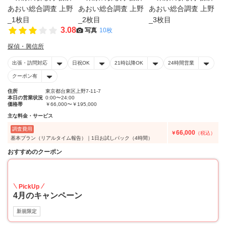
3.08
写真
10枚
探偵・興信所
出張・訪問対応
日祝OK
21時以降OK
24時間営業
クーポン有
住所
東京都台東区上野7-11-7
本日の営業状況
0:00〜24:00
価格帯
￥66,000〜￥195,000
主な料金・サービス
調査費用
66,000
￥
（税込）
基本プラン（リアルタイム報告）｜1日お試しパック（4時間）
おすすめのクーポン
20
PickUp
4月のキャンペーン
新規限定