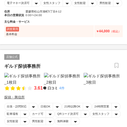
電子マネー決済可
女性スタッフ
女性歓迎
男性歓迎
住所
愛媛県松山市湊町5丁目4-12
本日の営業状況
0:00〜24:00
主な料金・サービス
調査費用
44,000
￥
（税込）
基本料金
店舗公式
ギルド探偵事務所
3.61
口コミ
4件
探偵・興信所
出張・訪問対応
日祝OK
21時以降OK
24時間営業
駐車場有
カード可
QRコード決済可
女性スタッフ
女性歓迎
男性歓迎
無料体験