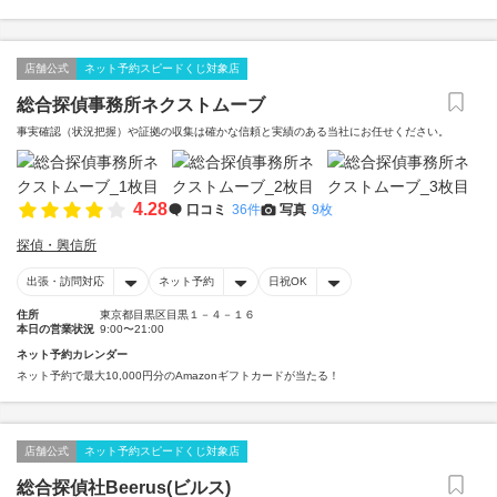
店舗公式
ネット予約スピードくじ対象店
総合探偵事務所ネクストムーブ
事実確認（状況把握）や証拠の収集は確かな信頼と実績のある当社にお任せください。
4.28
口コミ
36件
写真
9枚
探偵・興信所
出張・訪問対応
ネット予約
日祝OK
住所
東京都目黒区目黒１－４－１６
本日の営業状況
9:00〜21:00
ネット予約カレンダー
ネット予約で最大10,000円分のAmazonギフトカードが当たる！
店舗公式
ネット予約スピードくじ対象店
総合探偵社Beerus(ビルス)