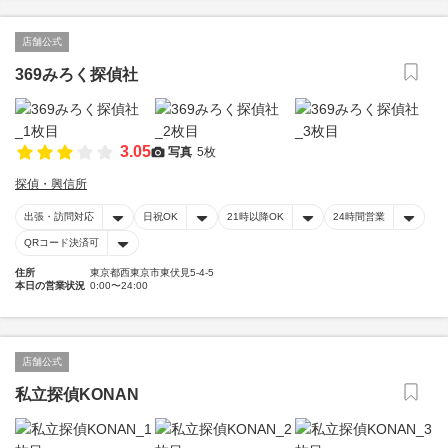
店舗公式
369みろく探偵社
3.05
写真
5枚
探偵・興信所
出張・訪問対応
日祝OK
21時以降OK
24時間営業
QRコード決済可
住所
東京都西東京市東伏見5-4-5
本日の営業状況
0:00〜24:00
店舗公式
私立探偵KONAN