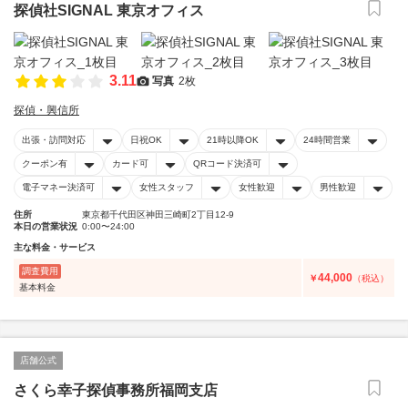
探偵社SIGNAL 東京オフィス
3.11
写真
2枚
探偵・興信所
出張・訪問対応
日祝OK
21時以降OK
24時間営業
クーポン有
カード可
QRコード決済可
電子マネー決済可
女性スタッフ
女性歓迎
男性歓迎
住所
東京都千代田区神田三崎町2丁目12-9
本日の営業状況
0:00〜24:00
主な料金・サービス
調査費用
44,000
￥
（税込）
基本料金
店舗公式
さくら幸子探偵事務所福岡支店