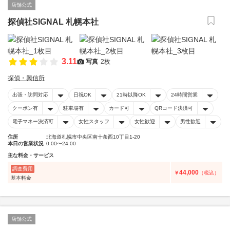
店舗公式
探偵社SIGNAL 札幌本社
3.11
写真
2枚
探偵・興信所
出張・訪問対応
日祝OK
21時以降OK
24時間営業
クーポン有
駐車場有
カード可
QRコード決済可
電子マネー決済可
女性スタッフ
女性歓迎
男性歓迎
住所
北海道札幌市中央区南十条西10丁目1-20
本日の営業状況
0:00〜24:00
主な料金・サービス
調査費用
44,000
￥
（税込）
基本料金
店舗公式