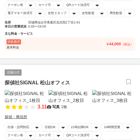
クーポン有
カード可
QRコード決済可
電子マネー決済可
女性スタッフ
女性歓迎
男性歓迎
住所
宮城県仙台市青葉区花京院2丁目1-61
本日の営業状況
0:00〜24:00
主な料金・サービス
調査費用
44,000
￥
（税込）
基本料金
店舗公式
探偵社SIGNAL 松山オフィス
3.11
写真
2枚
探偵・興信所
出張・訪問対応
日祝OK
21時以降OK
24時間営業
クーポン有
カード可
QRコード決済可