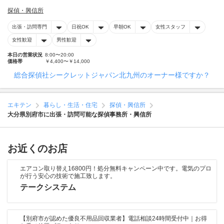
探偵・興信所
出張・訪問専門
日祝OK
早朝OK
女性スタッフ
女性歓迎
男性歓迎
本日の営業状況
8:00〜20:00
価格帯
￥4,400〜￥14,000
総合探偵社シークレットジャパン北九州のオーナー様ですか？
エキテン
暮らし・生活・住宅
探偵・興信所
大分県別府市に出張・訪問可能な探偵事務所・興信所
お近くのお店
エアコン取り替え16800円！処分無料キャンペーン中です。電気のプロ
が行う安心の技術で施工致します。
テークシステム
【別府市が認めた優良不用品回収業者】電話相談24時間受付中｜お得