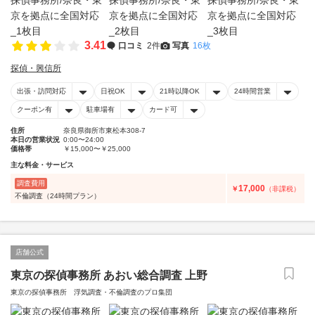
3.41
口コミ
2件
写真
16枚
探偵・興信所
出張・訪問対応
日祝OK
21時以降OK
24時間営業
クーポン有
駐車場有
カード可
住所
奈良県御所市東松本308-7
本日の営業状況
0:00〜24:00
価格帯
￥15,000〜￥25,000
主な料金・サービス
調査費用
17,000
￥
（非課税）
不倫調査（24時間プラン）
店舗公式
東京の探偵事務所 あおい総合調査 上野
東京の探偵事務所 浮気調査・不倫調査のプロ集団