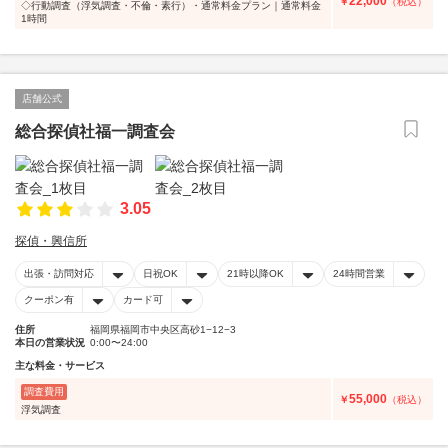
22,000
￥
（税込）
◇行動調査（浮気調査・不倫・素行）・通常料金プラン｜通常料金
1時間
店舗公式
総合探偵社福一調査会
3.05
探偵・興信所
出張・訪問対応
日祝OK
21時以降OK
24時間営業
クーポン有
カード可
住所
福岡県福岡市中央区高砂1−12−3
本日の営業状況
0:00〜24:00
主な料金・サービス
調査費用
55,000
￥
（税込）
浮気調査