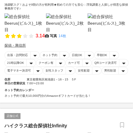
池袋駅スグ！およそ9割の方が初利用★初めての方でも安心：浮気調査と人探しが得意な探偵
事務所です♪
3.14
写真
14枚
探偵・興信所
出張・訪問対応
ネット予約
日祝OK
早朝OK
21時以降OK
クーポン有
カード可
QRコード決済可
電子マネー決済可
女性スタッフ
女性歓迎
男性歓迎
住所
東京都豊島区南池袋1－16－15 ５F
本日の営業状況
7:00〜23:00
ネット予約カレンダー
ネット予約で最大10,000円分のAmazonギフトカードが当たる！
店舗公式
ハイクラス総合探偵社Infinity