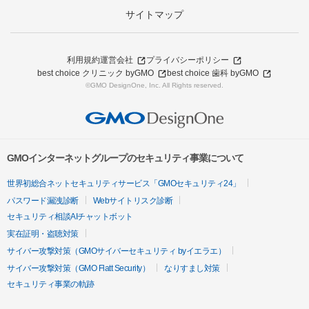
サイトマップ
利用規約
運営会社
プライバシーポリシー
best choice クリニック byGMO
best choice 歯科 byGMO
©GMO DesignOne, Inc. All Rights reserved.
GMOインターネットグループのセキュリティ事業について
世界初総合ネットセキュリティサービス「GMOセキュリティ24」
パスワード漏洩診断
Webサイトリスク診断
セキュリティ相談AIチャットボット
実在証明・盗聴対策
サイバー攻撃対策（GMOサイバーセキュリティ byイエラエ）
サイバー攻撃対策（GMO Flatt Security）
なりすまし対策
セキュリティ事業の軌跡