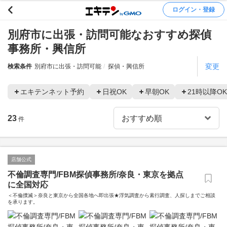
ログイン・登録
別府市に出張・訪問可能なおすすめ探偵
事務所・興信所
変更
検索条件
別府市に出張・訪問可能
探偵・興信所
エキテンネット予約
日祝OK
早朝OK
21時以降OK
23
件
店舗公式
不倫調査専門/FBM探偵事務所/奈良・東京を拠点
に全国対応
＜不倫撲滅＞奈良と東京から全国各地へ即出張★浮気調査から素行調査、人探しまでご相談
を承ります。