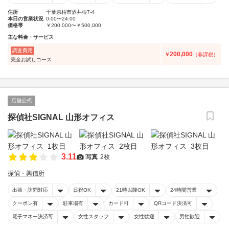
住所
千葉県柏市酒井根7-4
本日の営業状況
0:00〜24:00
価格帯
￥200,000〜￥500,000
主な料金・サービス
調査費用
200,000
￥
（非課税）
完全お試しコース
店舗公式
探偵社SIGNAL 山形オフィス
3.11
写真
2枚
探偵・興信所
出張・訪問対応
日祝OK
21時以降OK
24時間営業
クーポン有
駐車場有
カード可
QRコード決済可
電子マネー決済可
女性スタッフ
女性歓迎
男性歓迎