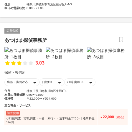
住所
神奈川県横浜市青葉区藤が丘2-4-3
本日の営業状況
8:00〜21:00
店舗公式
あつはま探偵事務所
3.03
探偵・興信所
出張・訪問対応
日祝OK
21時以降OK
住所
神奈川県川崎市川崎区東田町8
本日の営業状況
9:00〜24:00
価格帯
￥22,000〜￥594,000
主な料金・サービス
調査費用
22,000
￥
（税込）
◇行動調査（浮気調査・不倫・素行）・通常料金プラン｜通常料金
1時間