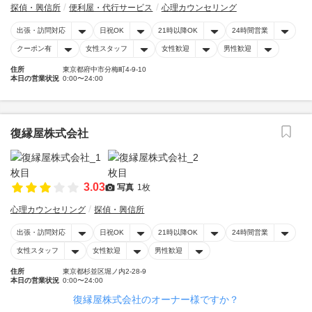
探偵・興信所
便利屋・代行サービス
心理カウンセリング
出張・訪問対応
日祝OK
21時以降OK
24時間営業
クーポン有
女性スタッフ
女性歓迎
男性歓迎
住所
東京都府中市分梅町4-9-10
本日の営業状況
0:00〜24:00
復縁屋株式会社
3.03
写真
1枚
心理カウンセリング
探偵・興信所
出張・訪問対応
日祝OK
21時以降OK
24時間営業
女性スタッフ
女性歓迎
男性歓迎
住所
東京都杉並区堀ノ内2-28-9
本日の営業状況
0:00〜24:00
復縁屋株式会社のオーナー様ですか？