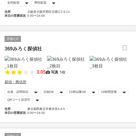
女性歓迎
男性歓迎
住所
大阪府大阪市西区北堀江2-4-11
本日の営業状況
0:00〜24:00
店舗公式
369みろく探偵社
3.05
写真
5枚
探偵・興信所
出張・訪問対応
日祝OK
21時以降OK
24時間営業
QRコード決済可
住所
東京都西東京市東伏見5-4-5
本日の営業状況
0:00〜24:00
店舗公式