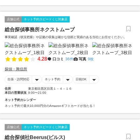
店舗公式
ネット予約スピードくじ対象店
総合探偵事務所ネクストムーブ
事実確認（状況把握）や証拠の収集は確かな信頼と実績のある当社にお任せください。
4.28
口コミ
36件
写真
9枚
探偵・興信所
出張・訪問対応
ネット予約
日祝OK
住所
東京都目黒区目黒１－４－１６
本日の営業状況
9:00〜21:00
ネット予約カレンダー
ネット予約で最大10,000円分のAmazonギフトカードが当たる！
店舗公式
ネット予約スピードくじ対象店
総合探偵社Beerus(ビルス)