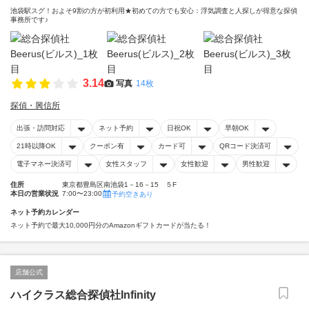
池袋駅スグ！およそ9割の方が初利用★初めての方でも安心：浮気調査と人探しが得意な探偵
事務所です♪
3.14
写真
14枚
探偵・興信所
出張・訪問対応
ネット予約
日祝OK
早朝OK
21時以降OK
クーポン有
カード可
QRコード決済可
電子マネー決済可
女性スタッフ
女性歓迎
男性歓迎
住所
東京都豊島区南池袋1－16－15 ５F
本日の営業状況
7:00〜23:00
予約空きあり
ネット予約カレンダー
ネット予約で最大10,000円分のAmazonギフトカードが当たる！
店舗公式
ハイクラス総合探偵社Infinity