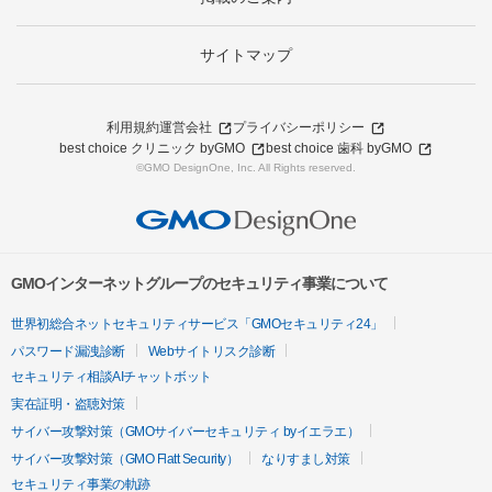
サイトマップ
利用規約
運営会社
プライバシーポリシー
best choice クリニック byGMO
best choice 歯科 byGMO
©GMO DesignOne, Inc. All Rights reserved.
GMOインターネットグループのセキュリティ事業について
世界初総合ネットセキュリティサービス「GMOセキュリティ24」
パスワード漏洩診断
Webサイトリスク診断
セキュリティ相談AIチャットボット
実在証明・盗聴対策
サイバー攻撃対策（GMOサイバーセキュリティ byイエラエ）
サイバー攻撃対策（GMO Flatt Security）
なりすまし対策
セキュリティ事業の軌跡