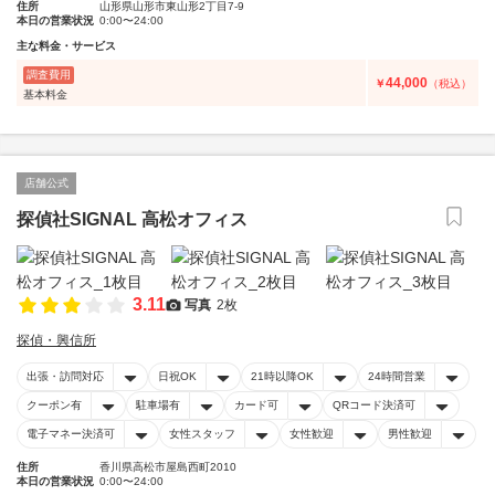
住所
山形県山形市東山形2丁目7-9
本日の営業状況
0:00〜24:00
主な料金・サービス
調査費用
44,000
￥
（税込）
基本料金
店舗公式
探偵社SIGNAL 高松オフィス
3.11
写真
2枚
探偵・興信所
出張・訪問対応
日祝OK
21時以降OK
24時間営業
クーポン有
駐車場有
カード可
QRコード決済可
電子マネー決済可
女性スタッフ
女性歓迎
男性歓迎
住所
香川県高松市屋島西町2010
本日の営業状況
0:00〜24:00