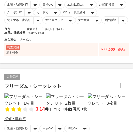
出張・訪問対応
日祝OK
21時以降OK
24時間営業
クーポン有
カード可
QRコード決済可
電子マネー決済可
女性スタッフ
女性歓迎
男性歓迎
住所
愛媛県松山市湊町5丁目4-12
本日の営業状況
0:00〜24:00
主な料金・サービス
調査費用
44,000
￥
（税込）
基本料金
店舗公式
フリーダム・シークレット
3.14
口コミ
1件
写真
1枚
探偵・興信所
出張・訪問対応
日祝OK
早朝OK