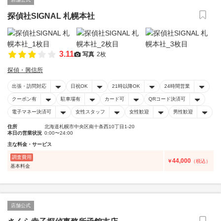
探偵社SIGNAL 札幌本社
3.11
写真
2枚
探偵・興信所
出張・訪問対応
日祝OK
21時以降OK
24時間営業
クーポン有
駐車場有
カード可
QRコード決済可
電子マネー決済可
女性スタッフ
女性歓迎
男性歓迎
住所
北海道札幌市中央区南十条西10丁目1-20
本日の営業状況
0:00〜24:00
主な料金・サービス
調査費用
44,000
￥
（税込）
基本料金
店舗公式