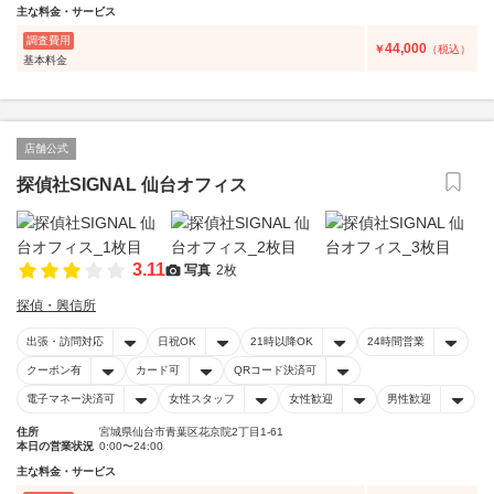
主な料金・サービス
調査費用
44,000
￥
（税込）
基本料金
店舗公式
探偵社SIGNAL 仙台オフィス
3.11
写真
2枚
探偵・興信所
出張・訪問対応
日祝OK
21時以降OK
24時間営業
クーポン有
カード可
QRコード決済可
電子マネー決済可
女性スタッフ
女性歓迎
男性歓迎
住所
宮城県仙台市青葉区花京院2丁目1-61
本日の営業状況
0:00〜24:00
主な料金・サービス