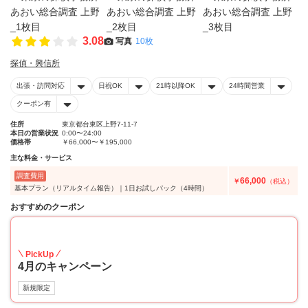
3.08
写真
10枚
探偵・興信所
出張・訪問対応
日祝OK
21時以降OK
24時間営業
クーポン有
住所
東京都台東区上野7-11-7
本日の営業状況
0:00〜24:00
価格帯
￥66,000〜￥195,000
主な料金・サービス
調査費用
66,000
￥
（税込）
基本プラン（リアルタイム報告）｜1日お試しパック（4時間）
おすすめのクーポン
20
PickUp
4月のキャンペーン
新規限定