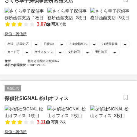
さくら幸子探偵事務所函館支店
3.07
写真
6枚
探偵・興信所
出張・訪問対応
日祝OK
21時以降OK
24時間営業
カード可
女性スタッフ
女性歓迎
男性歓迎
住所
北海道函館市若松町6-7
本日の営業状況
0:00〜24:00
店舗公式
探偵社SIGNAL 松山オフィス
3.11
写真
2枚
探偵・興信所