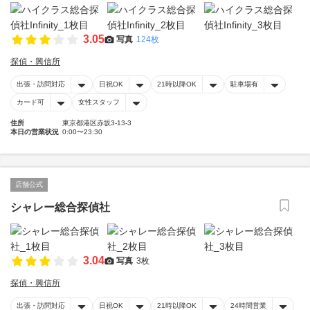
3.05
写真
124枚
探偵・興信所
出張・訪問対応
日祝OK
21時以降OK
駐車場有
カード可
女性スタッフ
住所
東京都港区赤坂3-13-3
本日の営業状況
0:00〜23:30
店舗公式
シャレー総合探偵社
3.04
写真
3枚
探偵・興信所
出張・訪問対応
日祝OK
21時以降OK
24時間営業