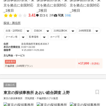
3.41
口コミ
2件
写真
16枚
探偵・興信所
出張・訪問対応
日祝OK
21時以降OK
24時間営業
クーポン有
駐車場有
カード可
住所
奈良県御所市東松本308-7
本日の営業状況
0:00〜24:00
価格帯
￥15,000〜￥25,000
主な料金・サービス
調査費用
17,000
￥
（非課税）
不倫調査（24時間プラン）
店舗公式
東京の探偵事務所 あおい総合調査 上野
東京の探偵事務所 浮気調査・不倫調査のプロ集団