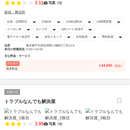
3.11
写真
2枚
探偵・興信所
出張・訪問対応
日祝OK
21時以降OK
24時間営業
クーポン有
カード可
QRコード決済可
電子マネー決済可
女性スタッフ
女性歓迎
男性歓迎
住所
東京都千代田区神田三崎町2丁目12-9
本日の営業状況
0:00〜24:00
主な料金・サービス
調査費用
44,000
￥
（税込）
基本料金
店舗公式
トラブルなんでも解決屋
3.05
写真
3枚