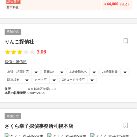
調査費用
44,000
￥
（税込）
基本料金
店舗公式
りんご探偵社
3.06
探偵・興信所
出張・訪問対応
日祝OK
21時以降OK
24時間営業
駐車場有
カード可
QRコード決済可
住所
東京都港区海岸1-2-3
本日の営業状況
0:00〜24:00
店舗公式
さくら幸子探偵事務所札幌本店