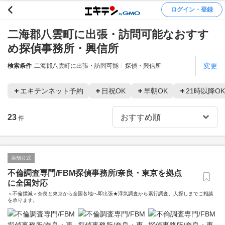
ログイン・登録
二海郡八雲町に出張・訪問可能なおすす
め探偵事務所・興信所
変更
検索条件
二海郡八雲町に出張・訪問可能
探偵・興信所
エキテンネット予約
日祝OK
早朝OK
21時以降OK
23
件
店舗公式
不倫調査専門/FBM探偵事務所/奈良・東京を拠点
に全国対応
＜不倫撲滅＞奈良と東京から全国各地へ即出張★浮気調査から素行調査、人探しまでご相談
を承ります。