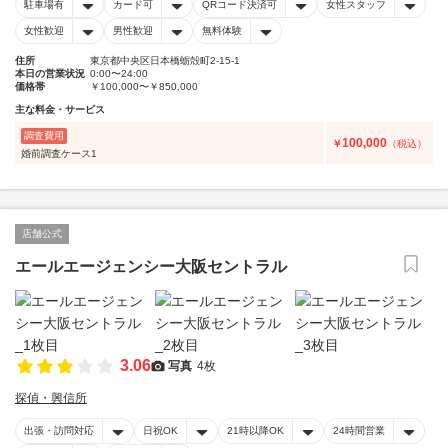
駐車場有
カード可
QRコード決済可
女性スタッフ
女性歓迎
男性歓迎
無料体験
住所
東京都中央区日本橋蛎殻町2-15-1
本日の営業状況
0:00〜24:00
価格帯
￥100,000〜￥850,000
主な料金・サービス
調査費用
100,000
￥
（税込）
婚前調査ケース1
店舗公式
エールエージェンシー大阪セントラル
3.06
写真
4枚
探偵・興信所
出張・訪問対応
日祝OK
21時以降OK
24時間営業