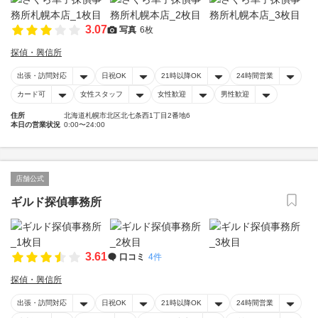
3.07
写真
6枚
探偵・興信所
出張・訪問対応
日祝OK
21時以降OK
24時間営業
カード可
女性スタッフ
女性歓迎
男性歓迎
住所
北海道札幌市北区北七条西1丁目2番地6
本日の営業状況
0:00〜24:00
店舗公式
ギルド探偵事務所
3.61
口コミ
4件
探偵・興信所
出張・訪問対応
日祝OK
21時以降OK
24時間営業