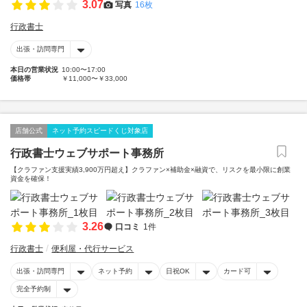
3.07
写真
16枚
行政書士
出張・訪問専門
本日の営業状況
10:00〜17:00
価格帯
￥11,000〜￥33,000
店舗公式
ネット予約スピードくじ対象店
行政書士ウェブサポート事務所
【クラファン支援実績3,900万円超え】クラファン×補助金×融資で、リスクを最小限に創業
資金を確保！
3.26
口コミ
1件
行政書士
便利屋・代行サービス
出張・訪問専門
ネット予約
日祝OK
カード可
完全予約制