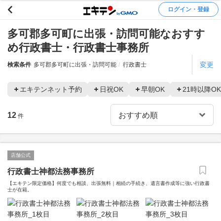
ログイン・登録
多可郡多可町に出張・訪問可能なおすす
め行政書士・行政書士事務所
変更
検索条件
多可郡多可町に出張・訪問可能
行政書士
エキテンネット予約
日祝OK
早朝OK
21時以降OK
12
件
店舗公式
行政書士神都法務事務所
【エキテン限定価格】何度でも相談、出張無料｜相続の手続き、遺言書作成等に強い行政書
士が在籍。