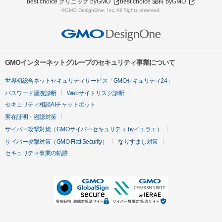
best choice クリニック byGMO
best choice 歯科 byGMO
©GMO DesignOne, Inc. All Rights reserved.
GMOインターネットグループのセキュリティ事業について
世界初総合ネットセキュリティサービス「GMOセキュリティ24」
パスワード漏洩診断
Webサイトリスク診断
セキュリティ相談AIチャットボット
実在証明・盗聴対策
サイバー攻撃対策（GMOサイバーセキュリティ byイエラエ）
サイバー攻撃対策（GMO Flatt Security）
なりすまし対策
セキュリティ事業の軌跡