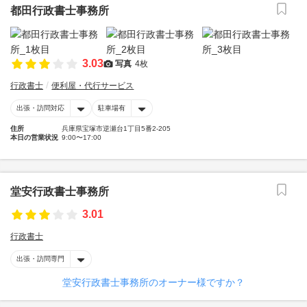
都田行政書士事務所
3.03
写真
4枚
行政書士
便利屋・代行サービス
出張・訪問対応
駐車場有
住所
兵庫県宝塚市逆瀬台1丁目5番2-205
本日の営業状況
9:00〜17:00
堂安行政書士事務所
3.01
行政書士
出張・訪問専門
堂安行政書士事務所のオーナー様ですか？