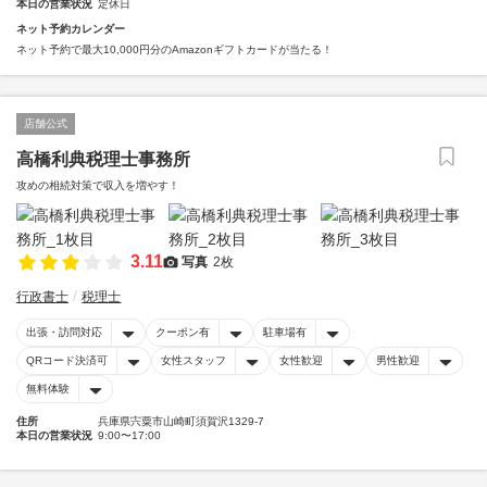
本日の営業状況
定休日
ネット予約カレンダー
ネット予約で最大10,000円分のAmazonギフトカードが当たる！
店舗公式
高橋利典税理士事務所
攻めの相続対策で収入を増やす！
3.11
写真
2枚
行政書士
税理士
出張・訪問対応
クーポン有
駐車場有
QRコード決済可
女性スタッフ
女性歓迎
男性歓迎
無料体験
住所
兵庫県宍粟市山崎町須賀沢1329-7
本日の営業状況
9:00〜17:00