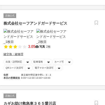
店舗公式
株式会社セーフアンドガードサービス
3.05
写真
2枚
鍵交換・鍵修理
出張・訪問対応
駐車場有
カード可
QRコード決済可
電子マネー決済可
住所
東京都中野区東中野1－6－4
本日の営業状況
9:00〜12:00 13:00〜18:00
店舗公式
カギお助け救急車３６５愛川店