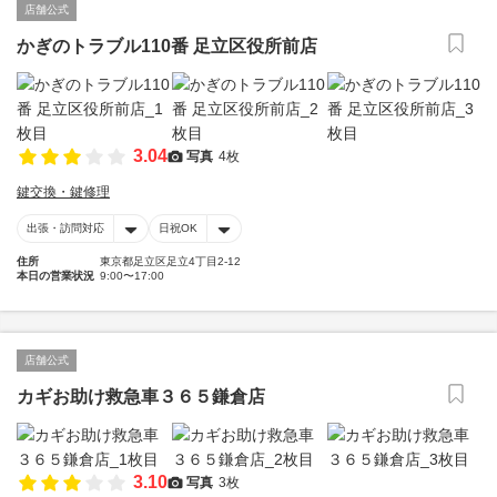
店舗公式
かぎのトラブル110番 足立区役所前店
3.04
写真
4枚
鍵交換・鍵修理
出張・訪問対応
日祝OK
住所
東京都足立区足立4丁目2-12
本日の営業状況
9:00〜17:00
店舗公式
カギお助け救急車３６５鎌倉店
3.10
写真
3枚