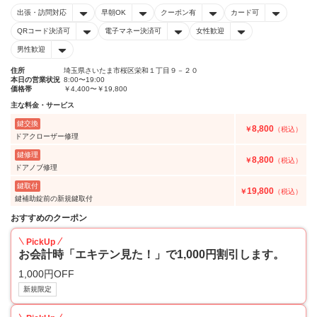
出張・訪問対応
早朝OK
クーポン有
カード可
QRコード決済可
電子マネー決済可
女性歓迎
男性歓迎
住所
埼玉県さいたま市桜区栄和１丁目９－２０
本日の営業状況
8:00〜19:00
価格帯
￥4,400〜￥19,800
主な料金・サービス
鍵交換
8,800
￥
（税込）
ドアクローザー修理
鍵修理
8,800
￥
（税込）
ドアノブ修理
鍵取付
19,800
￥
（税込）
鍵補助錠前の新規鍵取付
おすすめのクーポン
PickUp
お会計時「エキテン見た！」で1,000円割引します。
1,000円OFF
新規限定