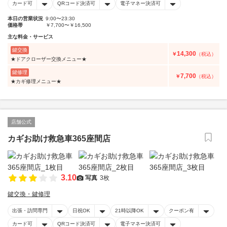
カード可
QRコード決済可
電子マネー決済可
本日の営業状況
9:00〜23:30
価格帯
￥7,700〜￥16,500
主な料金・サービス
鍵交換
14,300
￥
（税込）
★ドアクローザー交換メニュー★
鍵修理
7,700
￥
（税込）
★カギ修理メニュー★
店舗公式
カギお助け救急車365座間店
3.10
写真
3枚
鍵交換・鍵修理
出張・訪問専門
日祝OK
21時以降OK
クーポン有
カード可
QRコード決済可
電子マネー決済可