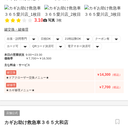
3.10
写真
3枚
鍵交換・鍵修理
出張・訪問専門
日祝OK
21時以降OK
クーポン有
カード可
QRコード決済可
電子マネー決済可
本日の営業状況
9:00〜23:30
価格帯
￥7,700〜￥16,500
主な料金・サービス
鍵交換
14,300
￥
（税込）
★ドアクローザー交換メニュー★
鍵修理
7,700
￥
（税込）
★カギ修理メニュー★
店舗公式
カギお助け救急車３６５大和店