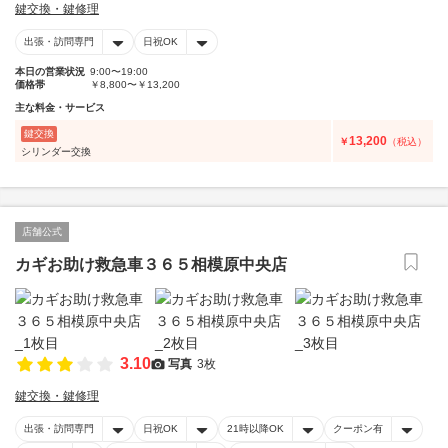
鍵交換・鍵修理
出張・訪問専門
日祝OK
本日の営業状況
9:00〜19:00
価格帯
￥8,800〜￥13,200
主な料金・サービス
鍵交換
13,200
￥
（税込）
シリンダー交換
店舗公式
カギお助け救急車３６５相模原中央店
3.10
写真
3枚
鍵交換・鍵修理
出張・訪問専門
日祝OK
21時以降OK
クーポン有