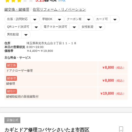
鍵交換・鍵修理
住宅リフォーム・リノベーション
出張・訪問対応
早朝OK
クーポン有
カード可
QRコード決済可
電子マネー決済可
女性歓迎
男性歓迎
住所
埼玉県和光市丸山台２丁目１１－１８
本日の営業状況
8:00〜19:00
価格帯
￥4,400〜￥19,800
主な料金・サービス
鍵交換
8,800
￥
（税込）
ドアクローザー修理
鍵修理
8,800
￥
（税込）
鍵修理
鍵取付
19,800
￥
（税込）
鍵補助錠前の新規鍵取付
店舗公式
カギとドア修理コバヤシさいたま市西区