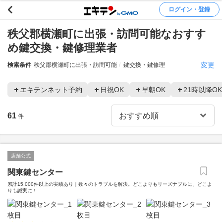
ログイン・登録
秩父郡横瀬町に出張・訪問可能なおすす
め鍵交換・鍵修理業者
変更
検索条件
秩父郡横瀬町に出張・訪問可能
鍵交換・鍵修理
エキテンネット予約
日祝OK
早朝OK
21時以降OK
61
件
店舗公式
関東鍵センター
累計15,000件以上の実績あり｜数々のトラブルを解決。どこよりもリーズナブルに、どこよ
りも誠実に！