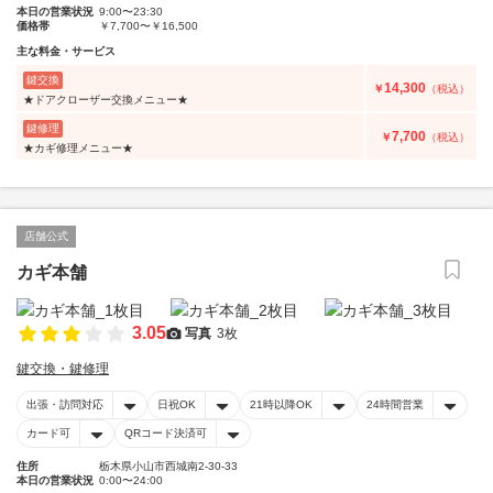
本日の営業状況
9:00〜23:30
価格帯
￥7,700〜￥16,500
主な料金・サービス
鍵交換
14,300
￥
（税込）
★ドアクローザー交換メニュー★
鍵修理
7,700
￥
（税込）
★カギ修理メニュー★
店舗公式
カギ本舗
3.05
写真
3枚
鍵交換・鍵修理
出張・訪問対応
日祝OK
21時以降OK
24時間営業
カード可
QRコード決済可
住所
栃木県小山市西城南2-30-33
本日の営業状況
0:00〜24:00