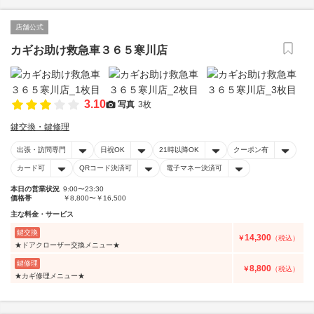
店舗公式
カギお助け救急車３６５寒川店
3.10
写真
3枚
鍵交換・鍵修理
出張・訪問専門
日祝OK
21時以降OK
クーポン有
カード可
QRコード決済可
電子マネー決済可
本日の営業状況
9:00〜23:30
価格帯
￥8,800〜￥16,500
主な料金・サービス
鍵交換
14,300
￥
（税込）
★ドアクローザー交換メニュー★
鍵修理
8,800
￥
（税込）
★カギ修理メニュー★