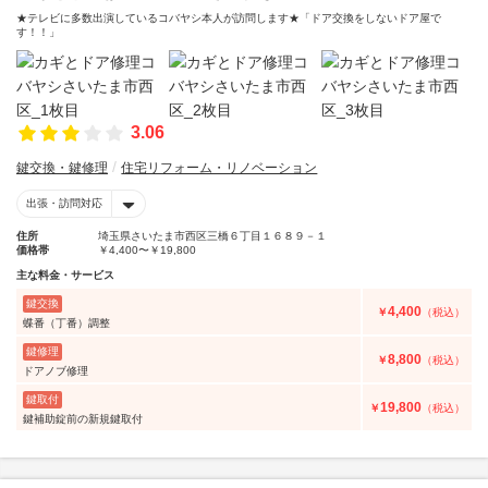
★テレビに多数出演しているコバヤシ本人が訪問します★「ドア交換をしないドア屋で
す！！」
3.06
鍵交換・鍵修理
住宅リフォーム・リノベーション
出張・訪問対応
住所
埼玉県さいたま市西区三橋６丁目１６８９－１
価格帯
￥4,400〜￥19,800
主な料金・サービス
鍵交換
4,400
￥
（税込）
蝶番（丁番）調整
鍵修理
8,800
￥
（税込）
ドアノブ修理
鍵取付
19,800
￥
（税込）
鍵補助錠前の新規鍵取付