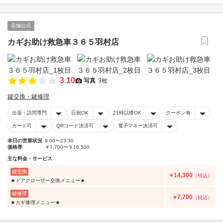
店舗公式
カギお助け救急車３６５羽村店
3.10
写真
3枚
鍵交換・鍵修理
出張・訪問専門
日祝OK
21時以降OK
クーポン有
カード可
QRコード決済可
電子マネー決済可
本日の営業状況
9:00〜23:30
価格帯
￥7,700〜￥16,500
主な料金・サービス
鍵交換
14,300
￥
（税込）
★ドアクローザー交換メニュー★
鍵修理
7,700
￥
（税込）
★カギ修理メニュー★