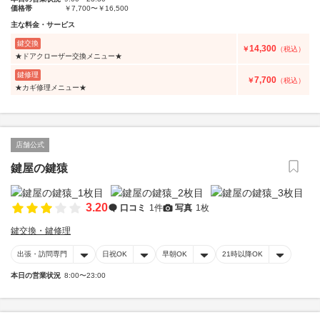
価格帯
￥7,700〜￥16,500
主な料金・サービス
鍵交換
14,300
￥
（税込）
★ドアクローザー交換メニュー★
鍵修理
7,700
￥
（税込）
★カギ修理メニュー★
店舗公式
鍵屋の鍵猿
3.20
口コミ
1件
写真
1枚
鍵交換・鍵修理
出張・訪問専門
日祝OK
早朝OK
21時以降OK
本日の営業状況
8:00〜23:00