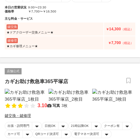
本日の営業状況
9:00〜23:30
価格帯
￥7,700〜￥16,500
主な料金・サービス
鍵交換
14,300
￥
（税込）
★ドアクローザー交換メニュー★
鍵修理
7,700
￥
（税込）
★カギ修理メニュー★
店舗公式
カギお助け救急車365平塚店
3.10
写真
3枚
鍵交換・鍵修理
出張・訪問専門
日祝OK
21時以降OK
クーポン有
カード可
QRコード決済可
電子マネー決済可