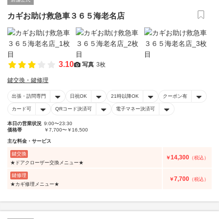
カギお助け救急車３６５海老名店
3.10
写真
3枚
鍵交換・鍵修理
出張・訪問専門
日祝OK
21時以降OK
クーポン有
カード可
QRコード決済可
電子マネー決済可
本日の営業状況
9:00〜23:30
価格帯
￥7,700〜￥16,500
主な料金・サービス
鍵交換
14,300
￥
（税込）
★ドアクローザー交換メニュー★
鍵修理
7,700
￥
（税込）
★カギ修理メニュー★