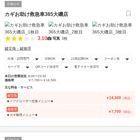
店舗公式
カギお助け救急車365大磯店
3.10
写真
3枚
鍵交換・鍵修理
出張・訪問専門
日祝OK
21時以降OK
クーポン有
カード可
QRコード決済可
電子マネー決済可
本日の営業状況
9:00〜23:30
価格帯
￥7,700〜￥16,500
主な料金・サービス
鍵交換
14,300
￥
（税込）
★ドアクローザー交換メニュー★
鍵修理
7,700
￥
（税込）
★カギ修理メニュー★
店舗公式