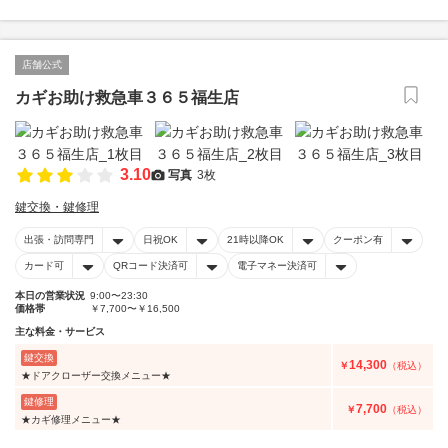
店舗公式
カギお助け救急車３６５福生店
3.10
写真
3枚
鍵交換・鍵修理
出張・訪問専門
日祝OK
21時以降OK
クーポン有
カード可
QRコード決済可
電子マネー決済可
本日の営業状況
9:00〜23:30
価格帯
￥7,700〜￥16,500
主な料金・サービス
鍵交換
14,300
￥
（税込）
★ドアクローザー交換メニュー★
鍵修理
7,700
￥
（税込）
★カギ修理メニュー★