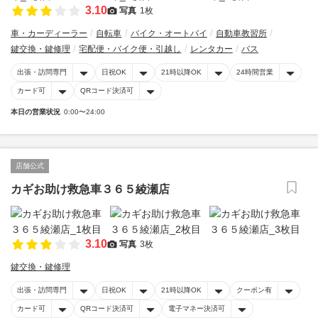
3.10
写真
1枚
車・カーディーラー
自転車
バイク・オートバイ
自動車教習所
鍵交換・鍵修理
宅配便・バイク便・引越し
レンタカー
バス
出張・訪問専門
日祝OK
21時以降OK
24時間営業
カード可
QRコード決済可
本日の営業状況
0:00〜24:00
店舗公式
カギお助け救急車３６５綾瀬店
3.10
写真
3枚
鍵交換・鍵修理
出張・訪問専門
日祝OK
21時以降OK
クーポン有
カード可
QRコード決済可
電子マネー決済可