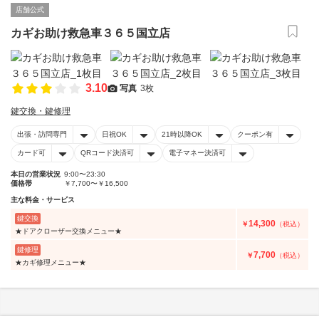
店舗公式
カギお助け救急車３６５国立店
3.10
写真
3枚
鍵交換・鍵修理
出張・訪問専門
日祝OK
21時以降OK
クーポン有
カード可
QRコード決済可
電子マネー決済可
本日の営業状況
9:00〜23:30
価格帯
￥7,700〜￥16,500
主な料金・サービス
鍵交換
14,300
￥
（税込）
★ドアクローザー交換メニュー★
鍵修理
7,700
￥
（税込）
★カギ修理メニュー★