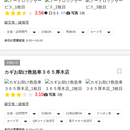
3.56
口コミ
4件
写真
1枚
鍵交換・鍵修理
出張・訪問専門
日祝OK
早朝OK
カード可
本日の営業状況
8:00〜19:00
店舗公式
カギお助け救急車３６５厚木店
3.10
写真
3枚
鍵交換・鍵修理
出張・訪問専門
日祝OK
21時以降OK
クーポン有
カード可
QRコード決済可
電子マネー決済可
本日の営業状況
9:00〜23:30