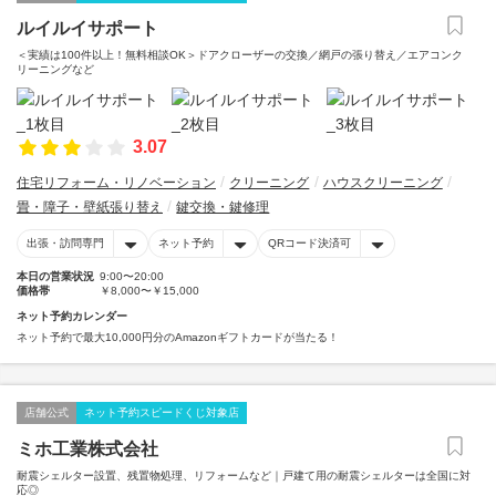
ルイルイサポート
＜実績は100件以上！無料相談OK＞ドアクローザーの交換／網戸の張り替え／エアコンク
リーニングなど
3.07
住宅リフォーム・リノベーション
クリーニング
ハウスクリーニング
畳・障子・壁紙張り替え
鍵交換・鍵修理
出張・訪問専門
ネット予約
QRコード決済可
本日の営業状況
9:00〜20:00
価格帯
￥8,000〜￥15,000
ネット予約カレンダー
ネット予約で最大10,000円分のAmazonギフトカードが当たる！
店舗公式
ネット予約スピードくじ対象店
ミホ工業株式会社
耐震シェルター設置、残置物処理、リフォームなど｜戸建て用の耐震シェルターは全国に対
応◎