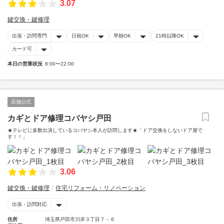
3.07
鍵交換・鍵修理
出張・訪問専門
日祝OK
早朝OK
21時以降OK
カード可
本日の営業状況
8:00〜22:00
店舗公式
カギとドア修理コバヤシ戸田
★テレビに多数出演しているコバヤシ本人が訪問します★「ドア交換をしないドア屋で
す！！」
3.06
鍵交換・鍵修理
住宅リフォーム・リノベーション
出張・訪問対応
住所
埼玉県戸田市川岸３丁目７－６