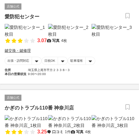
店舗公式
愛防犯センター
3.07
写真
4枚
鍵交換・鍵修理
出張・訪問対応
日祝OK
駐車場有
住所
埼玉県上尾市平方２３３８−３
本日の営業状況
9:00〜20:00
店舗公式
かぎのトラブル110番 神奈川店
3.25
口コミ
1件
写真
4枚