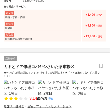
価格帯
￥4,400〜￥19,800
主な料金・サービス
鍵交換
4,400
￥
（税込）
蝶番（丁番）調整
鍵修理
8,800
￥
（税込）
鍵修理
鍵取付
19,800
￥
（税込）
鍵補助錠前の新規鍵取付
店舗公式
カギとドア修理コバヤシさいたま市桜区
★テレビに多数出演しているコバヤシ本人が訪問します★「ドア交換をしないドア屋で
す！！」
3.14
写真
8枚
鍵交換・鍵修理
住宅リフォーム・リノベーション