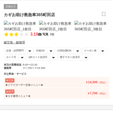
店舗公式
カギお助け救急車365町田店
3.10
写真
3枚
鍵交換・鍵修理
出張・訪問専門
日祝OK
21時以降OK
クーポン有
カード可
QRコード決済可
電子マネー決済可
本日の営業状況
9:00〜23:30
価格帯
￥7,700〜￥16,500
主な料金・サービス
鍵交換
14,300
￥
（税込）
★ドアクローザー交換メニュー★
鍵修理
7,700
￥
（税込）
★カギ修理メニュー★