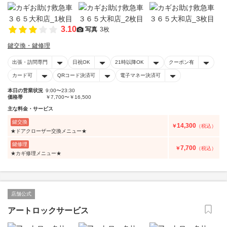
3.10
写真
3枚
鍵交換・鍵修理
出張・訪問専門
日祝OK
21時以降OK
クーポン有
カード可
QRコード決済可
電子マネー決済可
本日の営業状況
9:00〜23:30
価格帯
￥7,700〜￥16,500
主な料金・サービス
鍵交換
14,300
￥
（税込）
★ドアクローザー交換メニュー★
鍵修理
7,700
￥
（税込）
★カギ修理メニュー★
店舗公式
アートロックサービス