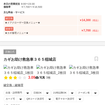
本日の営業状況
9:00〜23:30
価格帯
￥7,700〜￥16,500
主な料金・サービス
鍵交換
14,300
￥
（税込）
★ドアクローザー交換メニュー★
鍵修理
7,700
￥
（税込）
★カギ修理メニュー★
店舗公式
カギお助け救急車３６５稲城店
3.09
写真
3枚
鍵交換・鍵修理
出張・訪問専門
日祝OK
21時以降OK
クーポン有
カード可
QRコード決済可
電子マネー決済可