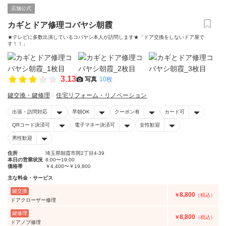
店舗公式
カギとドア修理コバヤシ朝霞
★テレビに多数出演しているコバヤシ本人が訪問します★「ドア交換をしないドア屋で
す！！」
3.13
写真
10枚
鍵交換・鍵修理
住宅リフォーム・リノベーション
出張・訪問対応
早朝OK
クーポン有
カード可
QRコード決済可
電子マネー決済可
女性歓迎
男性歓迎
住所
埼玉県朝霞市岡2丁目4-39
本日の営業状況
8:00〜19:00
価格帯
￥4,400〜￥19,800
主な料金・サービス
鍵交換
8,800
￥
（税込）
ドアクローザー修理
鍵修理
8,800
￥
（税込）
ドアノブ修理