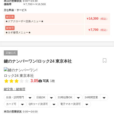
本日の営業状況
9:00〜23:30
価格帯
￥7,700〜￥16,500
主な料金・サービス
鍵交換
14,300
￥
（税込）
★ドアクローザー交換メニュー★
鍵修理
7,700
￥
（税込）
★カギ修理メニュー★
店舗公式
鍵のナンバーワン!ロック24 東京本社
3.05
写真
1枚
鍵交換・鍵修理
出張・訪問専門
日祝OK
21時以降OK
24時間営業
カード可
QRコード決済可
電子マネー決済可
本日の営業状況
0:00〜24:00