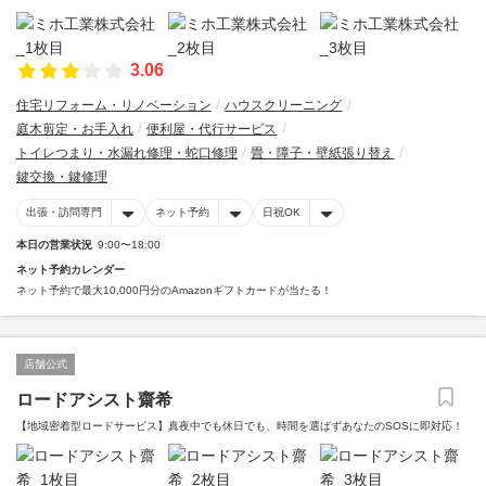
3.06
住宅リフォーム・リノベーション
ハウスクリーニング
庭木剪定・お手入れ
便利屋・代行サービス
トイレつまり・水漏れ修理・蛇口修理
畳・障子・壁紙張り替え
鍵交換・鍵修理
出張・訪問専門
ネット予約
日祝OK
本日の営業状況
9:00〜18:00
ネット予約カレンダー
ネット予約で最大10,000円分のAmazonギフトカードが当たる！
店舗公式
ロードアシスト齋希
【地域密着型ロードサービス】真夜中でも休日でも、時間を選ばずあなたのSOSに即対応！