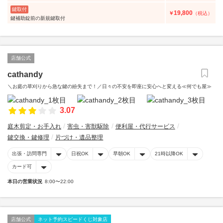
鍵取付
19,800
￥
（税込）
鍵補助錠前の新規鍵取付
店舗公式
cathandy
＼お庭の草刈りから急な鍵の紛失まで！／日々の不安を即座に安心へと変える≪何でも屋≫
3.07
庭木剪定・お手入れ
害虫・害獣駆除
便利屋・代行サービス
鍵交換・鍵修理
片づけ・遺品整理
出張・訪問専門
日祝OK
早朝OK
21時以降OK
カード可
本日の営業状況
8:00〜22:00
店舗公式
ネット予約スピードくじ対象店