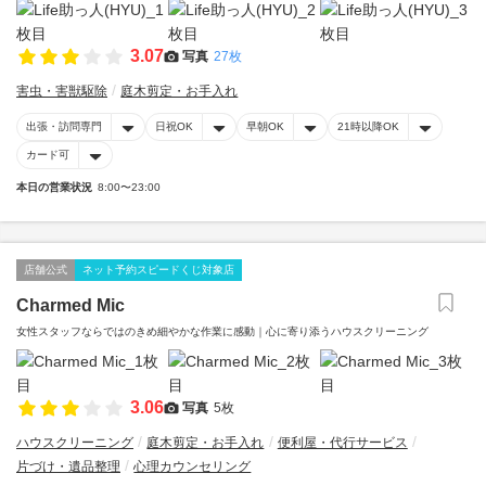
3.07
写真
27枚
害虫・害獣駆除
庭木剪定・お手入れ
出張・訪問専門
日祝OK
早朝OK
21時以降OK
カード可
本日の営業状況
8:00〜23:00
店舗公式
ネット予約スピードくじ対象店
Charmed Mic
女性スタッフならではのきめ細やかな作業に感動｜心に寄り添うハウスクリーニング
3.06
写真
5枚
ハウスクリーニング
庭木剪定・お手入れ
便利屋・代行サービス
片づけ・遺品整理
心理カウンセリング