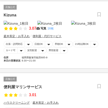
店舗公式
Kizuna
3.07
写真
16枚
庭木剪定・お手入れ
便利屋・代行サービス
出張・訪問対応
日祝OK
早朝OK
21時以降OK
カード可
女性歓迎
男性歓迎
住所
福岡県飯塚市鯰田685-9
本日の営業状況
8:30〜21:00
店舗公式
便利屋マリンサービス
3.01
ハウスクリーニング
庭木剪定・お手入れ