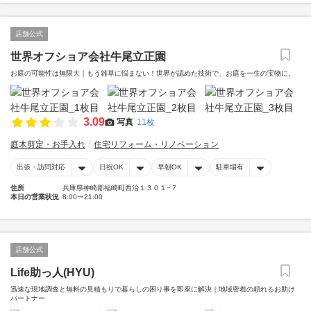
店舗公式
世界オフショア会社牛尾立正園
お庭の可能性は無限大｜もう雑草に悩まない！世界が認めた技術で、お庭を一生の宝物に。
3.09
写真
11枚
庭木剪定・お手入れ
住宅リフォーム・リノベーション
出張・訪問対応
日祝OK
早朝OK
駐車場有
住所
兵庫県神崎郡福崎町西治１３０１−７
本日の営業状況
8:00〜21:00
店舗公式
Life助っ人(HYU)
迅速な現地調査と無料の見積もりで暮らしの困り事を即座に解決｜地域密着の頼れるお助け
パートナー