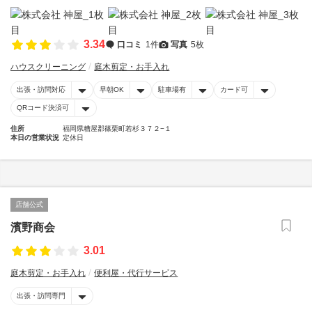
3.34
口コミ
1件
写真
5枚
ハウスクリーニング
庭木剪定・お手入れ
出張・訪問対応
早朝OK
駐車場有
カード可
QRコード決済可
住所
福岡県糟屋郡篠栗町若杉３７２−１
本日の営業状況
定休日
店舗公式
濱野商会
3.01
庭木剪定・お手入れ
便利屋・代行サービス
出張・訪問専門