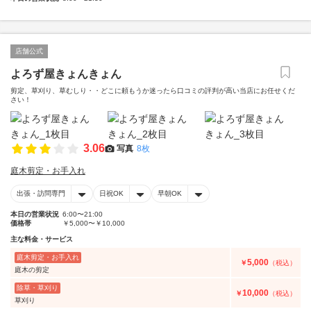
店舗公式
よろず屋きょんきょん
剪定、草刈り、草むしり・・どこに頼もうか迷ったら口コミの評判が高い当店にお任せくだ
さい！
3.06
写真
8枚
庭木剪定・お手入れ
出張・訪問専門
日祝OK
早朝OK
本日の営業状況
6:00〜21:00
価格帯
￥5,000〜￥10,000
主な料金・サービス
庭木剪定・お手入れ
5,000
￥
（税込）
庭木の剪定
除草・草刈り
10,000
￥
（税込）
草刈り