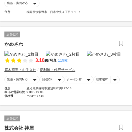
出張・訪問対応
住所
福岡県筑紫野市二日市中央４丁目１１−１
店舗公式
かめさわ
3.10
写真
119枚
庭木剪定・お手入れ
便利屋・代行サービス
出張・訪問対応
日祝OK
クーポン有
駐車場有
住所
鹿児島県霧島市溝辺町有川227-16
本日の営業状況
9:00〜19:00
価格帯
￥33〜￥540
店舗公式
株式会社 神屋