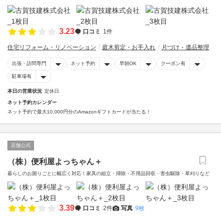
3.23
口コミ
1件
住宅リフォーム・リノベーション
庭木剪定・お手入れ
片づけ・遺品整理
出張・訪問専門
ネット予約
早朝OK
クーポン有
駐車場有
本日の営業状況
定休日
ネット予約カレンダー
ネット予約で最大10,000円分のAmazonギフトカードが当たる！
店舗公式
（株）便利屋よっちゃん＋
暮らしのお困りごとに幅広く対応！家具の組立・掃除・不用品回収・害虫駆除・草刈りなど
3.39
口コミ
2件
写真
9枚