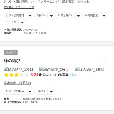
片づけ・遺品整理
ハウスクリーニング
庭木剪定・お手入れ
便利屋・代行サービス
出張・訪問専門
日祝OK
21時以降OK
24時間営業
カード可
本日の営業状況
0:00〜24:00
価格帯
￥6,000〜￥15,000
店舗公式
緑の結び
3.24
口コミ
1件
写真
43枚
庭木剪定・お手入れ
出張・訪問対応
日祝OK
住所
福岡県福岡市東区香椎浜3丁目3-6
本日の営業状況
9:00〜18:00