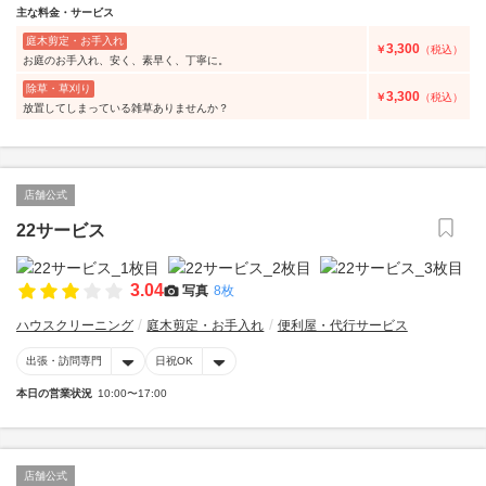
主な料金・サービス
庭木剪定・お手入れ
3,300
￥
（税込）
お庭のお手入れ、安く、素早く、丁寧に。
除草・草刈り
3,300
￥
（税込）
放置してしまっている雑草ありませんか？
店舗公式
22サービス
3.04
写真
8枚
ハウスクリーニング
庭木剪定・お手入れ
便利屋・代行サービス
出張・訪問専門
日祝OK
本日の営業状況
10:00〜17:00
店舗公式