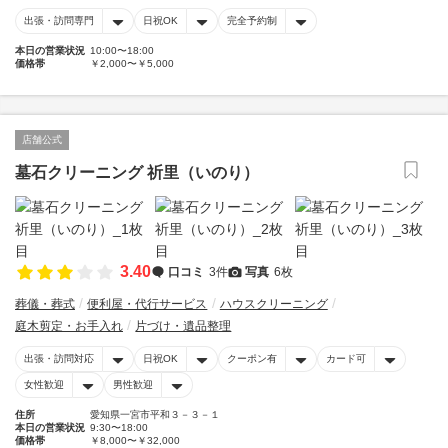
出張・訪問専門
日祝OK
完全予約制
本日の営業状況
10:00〜18:00
価格帯
￥2,000〜￥5,000
店舗公式
墓石クリーニング 祈里（いのり）
3.40
口コミ
3件
写真
6枚
葬儀・葬式
便利屋・代行サービス
ハウスクリーニング
庭木剪定・お手入れ
片づけ・遺品整理
出張・訪問対応
日祝OK
クーポン有
カード可
女性歓迎
男性歓迎
住所
愛知県一宮市平和３－３－１
本日の営業状況
9:30〜18:00
価格帯
￥8,000〜￥32,000