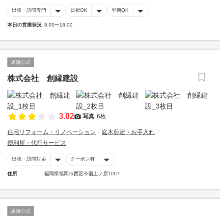
出張・訪問専門
日祝OK
早朝OK
本日の営業状況
8:00〜18:00
店舗公式
株式会社 創縁建設
3.02
写真
6枚
住宅リフォーム・リノベーション
庭木剪定・お手入れ
便利屋・代行サービス
出張・訪問対応
クーポン有
住所
福岡県福岡市西区今宿上ノ原1007
店舗公式