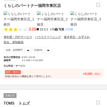
くらしのパートナー福岡市東区店
3.15
口コミ
1件
写真
233枚
便利屋・代行サービス
ハウスクリーニング
庭木剪定・お手入れ
害虫・害獣駆除
出張・訪問専門
日祝OK
本日の営業状況
9:00〜19:00
価格帯
￥1,500〜￥16,000
主な料金・サービス
除草・草刈り
6,000
￥
（税込）
現地の状況から機械を選んで草刈りします♪
店舗公式
TOMS トムズ