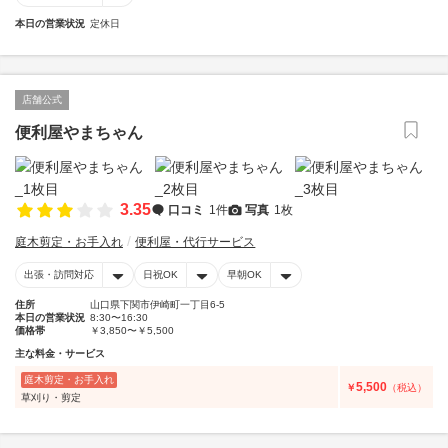
本日の営業状況
定休日
店舗公式
便利屋やまちゃん
3.35
口コミ
1件
写真
1枚
庭木剪定・お手入れ
便利屋・代行サービス
出張・訪問対応
日祝OK
早朝OK
住所
山口県下関市伊崎町一丁目6-5
本日の営業状況
8:30〜16:30
価格帯
￥3,850〜￥5,500
主な料金・サービス
庭木剪定・お手入れ
5,500
￥
（税込）
草刈り・剪定