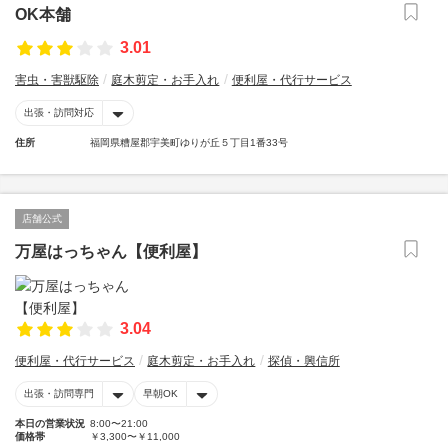
OK本舗
3.01
害虫・害獣駆除
庭木剪定・お手入れ
便利屋・代行サービス
出張・訪問対応
住所
福岡県糟屋郡宇美町ゆりが丘５丁目1番33号
店舗公式
万屋はっちゃん【便利屋】
3.04
便利屋・代行サービス
庭木剪定・お手入れ
探偵・興信所
出張・訪問専門
早朝OK
本日の営業状況
8:00〜21:00
価格帯
￥3,300〜￥11,000