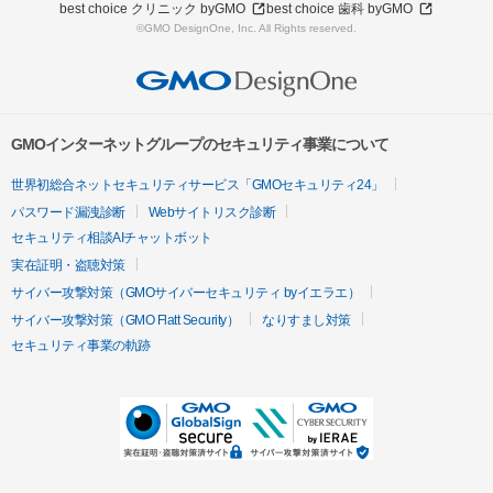
best choice クリニック byGMO
best choice 歯科 byGMO
©GMO DesignOne, Inc. All Rights reserved.
GMOインターネットグループのセキュリティ事業について
世界初総合ネットセキュリティサービス「GMOセキュリティ24」
パスワード漏洩診断
Webサイトリスク診断
セキュリティ相談AIチャットボット
実在証明・盗聴対策
サイバー攻撃対策（GMOサイバーセキュリティ byイエラエ）
サイバー攻撃対策（GMO Flatt Security）
なりすまし対策
セキュリティ事業の軌跡