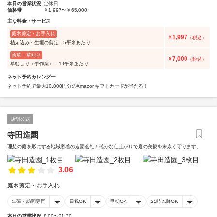
本日の営業状況
定休日
価格帯
￥1,997〜￥65,000
主な料金・サービス
庭木剪定・お手入れ
1,997
￥
（税込）
植え込み・生垣の剪定：5平米あたり
除草・草刈り
7,000
￥
（税込）
草むしり（手作業）：10平米あたり
ネット予約カレンダー
ネット予約で最大10,000円分のAmazonギフトカードが当たる！
店舗公式
寺田造園
理想の庭を形にする地域密着の造園会社！確かな仕上がりで庭の美観を末永く守ります。
3.06
庭木剪定・お手入れ
出張・訪問専門
日祝OK
早朝OK
21時以降OK
本日の営業状況
8:00〜21:30