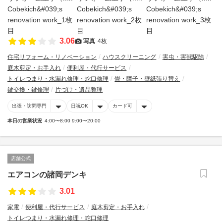
3.06
写真
4枚
住宅リフォーム・リノベーション
ハウスクリーニング
害虫・害獣駆除
庭木剪定・お手入れ
便利屋・代行サービス
トイレつまり・水漏れ修理・蛇口修理
畳・障子・壁紙張り替え
鍵交換・鍵修理
片づけ・遺品整理
出張・訪問専門
日祝OK
カード可
本日の営業状況
4:00〜8:00 9:00〜20:00
店舗公式
エアコンの諸岡デンキ
3.01
家電
便利屋・代行サービス
庭木剪定・お手入れ
トイレつまり・水漏れ修理・蛇口修理