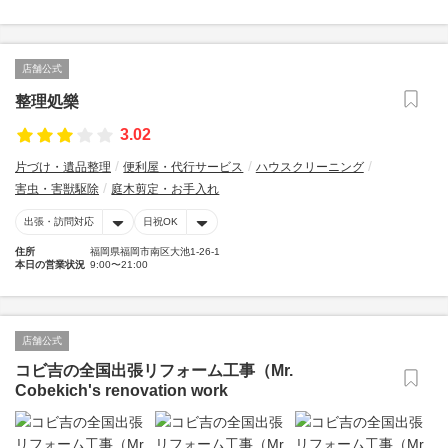
店舗公式
整理処樂
3.02
片づけ・遺品整理
便利屋・代行サービス
ハウスクリーニング
害虫・害獣駆除
庭木剪定・お手入れ
出張・訪問対応
日祝OK
住所
福岡県福岡市南区大池1-26-1
本日の営業状況
9:00〜21:00
店舗公式
コビ吉の全国出張リフォーム工事（Mr.
Cobekich's renovation work