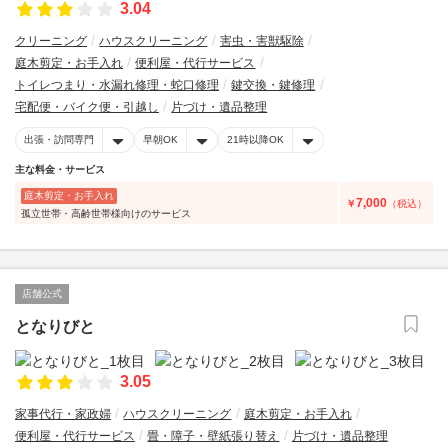
3.04
クリーニング
ハウスクリーニング
害虫・害獣駆除
庭木剪定・お手入れ
便利屋・代行サービス
トイレつまり・水漏れ修理・蛇口修理
鍵交換・鍵修理
宅配便・バイク便・引越し
片づけ・遺品整理
出張・訪問専門
早朝OK
21時以降OK
主な料金・サービス
庭木剪定・お手入れ
7,000
￥
（税込）
孤立世帯・高齢世帯様向けのサービス
店舗公式
となりびと
3.05
家事代行・家政婦
ハウスクリーニング
庭木剪定・お手入れ
便利屋・代行サービス
畳・障子・壁紙張り替え
片づけ・遺品整理