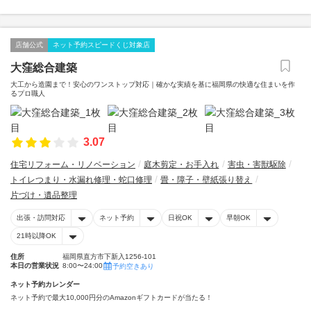
店舗公式
ネット予約スピードくじ対象店
大窪総合建築
大工から造園まで！安心のワンストップ対応｜確かな実績を基に福岡県の快適な住まいを作
るプロ職人
3.07
住宅リフォーム・リノベーション
庭木剪定・お手入れ
害虫・害獣駆除
トイレつまり・水漏れ修理・蛇口修理
畳・障子・壁紙張り替え
片づけ・遺品整理
出張・訪問対応
ネット予約
日祝OK
早朝OK
21時以降OK
住所
福岡県直方市下新入1256-101
本日の営業状況
8:00〜24:00
予約空きあり
ネット予約カレンダー
ネット予約で最大10,000円分のAmazonギフトカードが当たる！