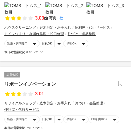
3.03
写真
8枚
ハウスクリーニング
庭木剪定・お手入れ
便利屋・代行サービス
トイレつまり・水漏れ修理・蛇口修理
片づけ・遺品整理
出張・訪問専門
日祝OK
早朝OK
本日の営業状況
8:00〜21:00
店舗公式
リボーンイノベーション
3.01
リサイクルショップ
庭木剪定・お手入れ
片づけ・遺品整理
便利屋・代行サービス
出張・訪問専門
日祝OK
早朝OK
21時以降OK
本日の営業状況
7:00〜22:00