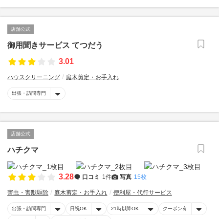
店舗公式
御用聞きサービス てつだう
3.01
ハウスクリーニング
庭木剪定・お手入れ
出張・訪問専門
店舗公式
ハチクマ
3.28
口コミ
1件
写真
15枚
害虫・害獣駆除
庭木剪定・お手入れ
便利屋・代行サービス
出張・訪問専門
日祝OK
21時以降OK
クーポン有