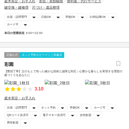
庭木剪定・お手入れ
害虫・害獣駆除
便利屋・代行サービス
鍵交換・鍵修理
片づけ・遺品整理
出張・訪問専門
日祝OK
早朝OK
21時以降OK
カード可
本日の営業状況
8:00〜22:00
店舗公式
ネット予約スピードくじ対象店
彩園
【懇切丁寧】父のもとで培った確かな技術と誠実な対応｜心豊かな暮らしを実現する理想の
庭づくりをあなたに
3.10
庭木剪定・お手入れ
出張・訪問専門
ネット予約
早朝OK
カード可
QRコード決済可
電子マネー決済可
女性歓迎
男性歓迎