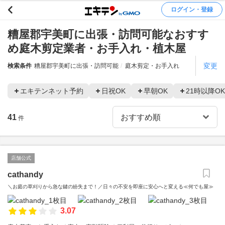
ログイン・登録
糟屋郡宇美町に出張・訪問可能なおすす
め庭木剪定業者・お手入れ・植木屋
変更
検索条件
糟屋郡宇美町に出張・訪問可能
庭木剪定・お手入れ
エキテンネット予約
日祝OK
早朝OK
21時以降OK
41
件
店舗公式
cathandy
＼お庭の草刈りから急な鍵の紛失まで！／日々の不安を即座に安心へと変える≪何でも屋≫
3.07