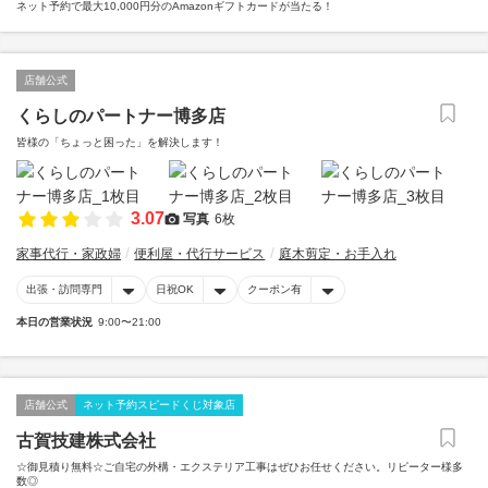
ネット予約で最大10,000円分のAmazonギフトカードが当たる！
店舗公式
くらしのパートナー博多店
皆様の「ちょっと困った」を解決します！
3.07
写真
6枚
家事代行・家政婦
便利屋・代行サービス
庭木剪定・お手入れ
出張・訪問専門
日祝OK
クーポン有
本日の営業状況
9:00〜21:00
店舗公式
ネット予約スピードくじ対象店
古賀技建株式会社
☆御見積り無料☆ご自宅の外構・エクステリア工事はぜひお任せください。リピーター様多
数◎