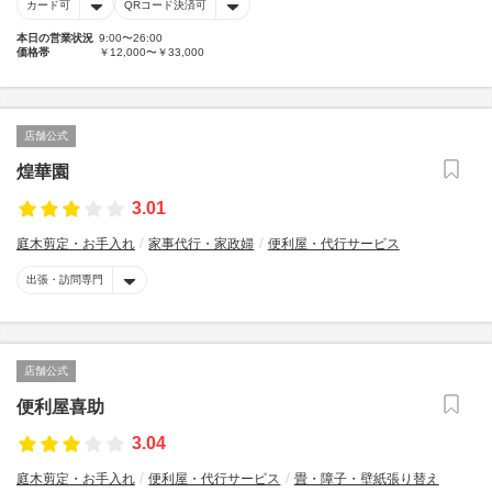
カード可
QRコード決済可
本日の営業状況
9:00〜26:00
価格帯
￥12,000〜￥33,000
店舗公式
煌華園
3.01
庭木剪定・お手入れ
家事代行・家政婦
便利屋・代行サービス
出張・訪問専門
店舗公式
便利屋喜助
3.04
庭木剪定・お手入れ
便利屋・代行サービス
畳・障子・壁紙張り替え