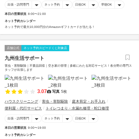
出張・訪問専門
ネット予約
日祝OK
早朝OK
本日の営業状況
8:00〜21:00
ネット予約カレンダー
ネット予約で最大10,000円分のAmazonギフトカードが当たる！
店舗公式
ネット予約スピードくじ対象店
九州生活サポート
害虫・害獣駆除｜不要品回収｜空き家の管理｜多岐にわたる対応サービス！各分野の専門ス
タッフが出張します
3.07
写真
5枚
ハウスクリーニング
害虫・害獣駆除
庭木剪定・お手入れ
便利屋・代行サービス
トイレつまり・水漏れ修理・蛇口修理
出張・訪問専門
ネット予約
日祝OK
本日の営業状況
9:00〜19:00
ネット予約カレンダー