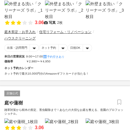
3.06
写真
2枚
庭木剪定・お手入れ
住宅リフォーム・リノベーション
ハウスクリーニング
出張・訪問専門
ネット予約
日祝OK
本日の営業状況
9:00〜17:00
予約空きあり
価格帯
￥2,980〜￥4,950
ネット予約カレンダー
ネット予約で最大10,000円分のAmazonギフトカードが当たる！
店舗公式
庭や蓮樹
雑草対策から樹木の剪定、害虫駆除まで！あなたの大切なお庭を整える、造園のプロフェッ
ショナル。
3.06