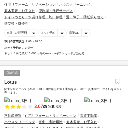
住宅リフォーム・リノベーション
ハウスクリーニング
庭木剪定・お手入れ
便利屋・代行サービス
トイレつまり・水漏れ修理・蛇口修理
畳・障子・壁紙張り替え
鍵交換・鍵修理
出張・訪問専門
ネット予約
日祝OK
本日の営業状況
9:00〜18:00
ネット予約カレンダー
ネット予約で最大10,000円分のAmazonギフトカードが当たる！
店舗公式
Lotus
関東全域どこへでも出張｜10,000件超えの施工実績を誇る自社一貫体制で、住まいを末永く
守ります。
3.07
写真
6枚
不動産売買
住宅リフォーム・リノベーション
賃貸不動産
ハウスクリーニング
害虫・害獣駆除
庭木剪定・お手入れ