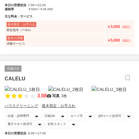
本日の営業状況
7:00〜22:00
価格帯
￥500〜￥35,000
主な料金・サービス
庭木剪定・お手入れ
3,000
￥
（税込）
剪定低木（〜3m）
庭木の消毒
5,000
￥
（税込）
消毒サービス
店舗公式
CALELU
3.08
写真
3枚
ハウスクリーニング
庭木剪定・お手入れ
出張・訪問専門
日祝OK
カード可
QRコード決済可
電子マネー決済可
女性スタッフ
本日の営業状況
9:00〜17:00