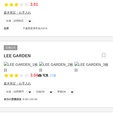
3.01
庭木剪定・お手入れ
出張・訪問対応
住所
千葉県君津市糸川374
店舗公式
LEE GARDEN
3.04
写真
11枚
庭木剪定・お手入れ
出張・訪問専門
日祝OK
早朝OK
本日の営業状況
8:00〜20:00