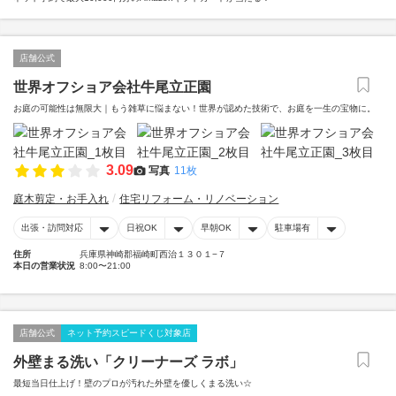
店舗公式
世界オフショア会社牛尾立正園
お庭の可能性は無限大｜もう雑草に悩まない！世界が認めた技術で、お庭を一生の宝物に。
3.09
写真
11枚
庭木剪定・お手入れ
住宅リフォーム・リノベーション
出張・訪問対応
日祝OK
早朝OK
駐車場有
住所
兵庫県神崎郡福崎町西治１３０１−７
本日の営業状況
8:00〜21:00
店舗公式
ネット予約スピードくじ対象店
外壁まる洗い「クリーナーズ ラボ」
最短当日仕上げ！壁のプロが汚れた外壁を優しくまる洗い☆