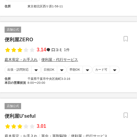
住所
東京都北区西ケ原1-58-11
店舗公式
便利屋ZERO
3.14
口コミ
1件
庭木剪定・お手入れ
便利屋・代行サービス
出張・訪問対応
日祝OK
早朝OK
カード可
住所
千葉県千葉市中央区南町3-3-16
本日の営業状況
8:00〜20:00
店舗公式
便利屋U'seful
3.01
庭木剪定・お手入れ
害虫・害獣駆除
便利屋・代行サービス