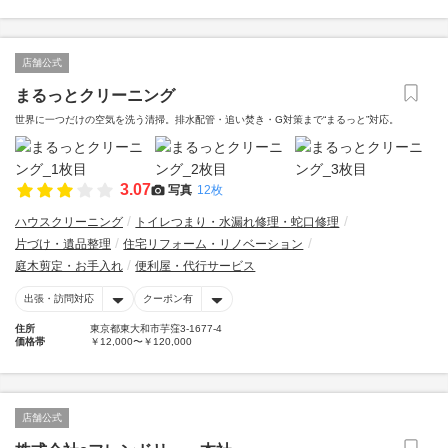
店舗公式
まるっとクリーニング
世界に一つだけの空気を洗う清掃。排水配管・追い焚き・G対策まで“まるっと”対応。
3.07
写真
12枚
ハウスクリーニング
トイレつまり・水漏れ修理・蛇口修理
片づけ・遺品整理
住宅リフォーム・リノベーション
庭木剪定・お手入れ
便利屋・代行サービス
出張・訪問対応
クーポン有
住所
東京都東大和市芋窪3-1677-4
価格帯
￥12,000〜￥120,000
店舗公式