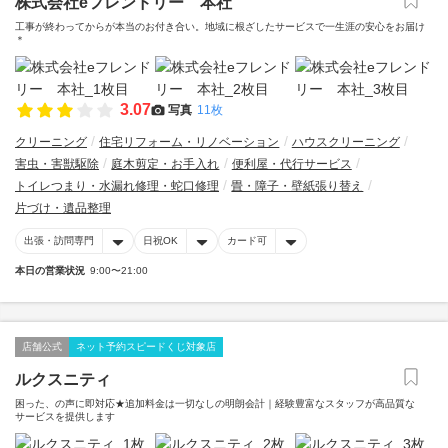
株式会社eフレンドリー 本社
工事が終わってからが本当のお付き合い。地域に根ざしたサービスで一生涯の安心をお届け
＊
3.07
写真
11枚
クリーニング
住宅リフォーム・リノベーション
ハウスクリーニング
害虫・害獣駆除
庭木剪定・お手入れ
便利屋・代行サービス
トイレつまり・水漏れ修理・蛇口修理
畳・障子・壁紙張り替え
片づけ・遺品整理
出張・訪問専門
日祝OK
カード可
本日の営業状況
9:00〜21:00
店舗公式
ネット予約スピードくじ対象店
ルクスニティ
困った、の声に即対応★追加料金は一切なしの明朗会計｜経験豊富なスタッフが高品質な
サービスを提供します