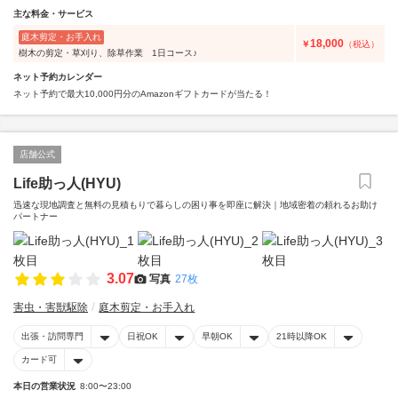
主な料金・サービス
庭木剪定・お手入れ
18,000
￥
（税込）
樹木の剪定・草刈り、除草作業 1日コース♪
ネット予約カレンダー
ネット予約で最大10,000円分のAmazonギフトカードが当たる！
店舗公式
Life助っ人(HYU)
迅速な現地調査と無料の見積もりで暮らしの困り事を即座に解決｜地域密着の頼れるお助け
パートナー
3.07
写真
27枚
害虫・害獣駆除
庭木剪定・お手入れ
出張・訪問専門
日祝OK
早朝OK
21時以降OK
カード可
本日の営業状況
8:00〜23:00