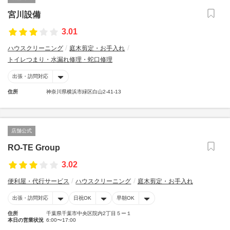
宮川設備
3.01
ハウスクリーニング
庭木剪定・お手入れ
トイレつまり・水漏れ修理・蛇口修理
出張・訪問対応
住所
神奈川県横浜市緑区白山2-41-13
店舗公式
RO-TE Group
3.02
便利屋・代行サービス
ハウスクリーニング
庭木剪定・お手入れ
出張・訪問対応
日祝OK
早朝OK
住所
千葉県千葉市中央区院内2丁目５ー１
本日の営業状況
6:00〜17:00