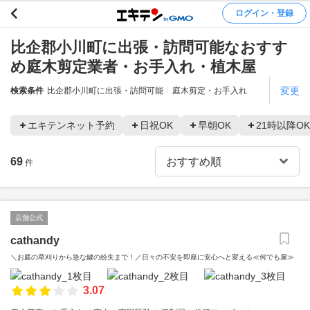
ログイン・登録
比企郡小川町に出張・訪問可能なおすす
め庭木剪定業者・お手入れ・植木屋
変更
検索条件
比企郡小川町に出張・訪問可能
庭木剪定・お手入れ
エキテンネット予約
日祝OK
早朝OK
21時以降OK
69
件
店舗公式
cathandy
＼お庭の草刈りから急な鍵の紛失まで！／日々の不安を即座に安心へと変える≪何でも屋≫
3.07