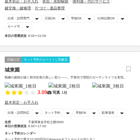
庭木剪定・お手入れ
害虫・害獣駆除
便利屋・代行サービス
鍵交換・鍵修理
片づけ・遺品整理
出張・訪問専門
日祝OK
早朝OK
21時以降OK
カード可
本日の営業状況
8:00〜22:00
店舗公式
ネット予約スピードくじ対象店
城東園
熟練の庭師が描く和洋折衷の美しい彩り――。予算内で理想のガーデンライフを実現。
3.09
写真
1枚
庭木剪定・お手入れ
出張・訪問対応
ネット予約
早朝OK
駐車場有
住所
千葉県東金市松之郷3860
本日の営業状況
8:00〜17:00
ネット予約カレンダー
ネット予約で最大10,000円分のAmazonギフトカードが当たる！