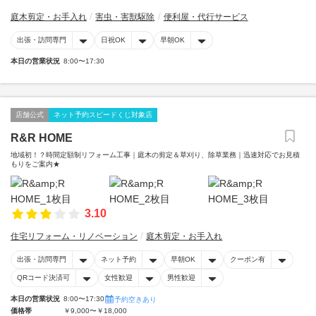
庭木剪定・お手入れ
害虫・害獣駆除
便利屋・代行サービス
出張・訪問専門
日祝OK
早朝OK
本日の営業状況
8:00〜17:30
店舗公式
ネット予約スピードくじ対象店
R&R HOME
地域初！？時間定額制リフォーム工事｜庭木の剪定＆草刈り、除草業務｜迅速対応でお見積
もりをご案内★
3.10
住宅リフォーム・リノベーション
庭木剪定・お手入れ
出張・訪問専門
ネット予約
早朝OK
クーポン有
QRコード決済可
女性歓迎
男性歓迎
本日の営業状況
8:00〜17:30
予約空きあり
価格帯
￥9,000〜￥18,000