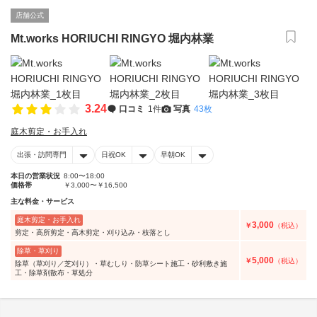
店舗公式
Mt.works HORIUCHI RINGYO 堀内林業
3.24
口コミ
1件
写真
43枚
庭木剪定・お手入れ
出張・訪問専門
日祝OK
早朝OK
本日の営業状況
8:00〜18:00
価格帯
￥3,000〜￥16,500
主な料金・サービス
庭木剪定・お手入れ
3,000
￥
（税込）
剪定・高所剪定・高木剪定・刈り込み・枝落とし
除草・草刈り
5,000
￥
（税込）
除草（草刈り／芝刈り）・草むしり・防草シート施工・砂利敷き施
工・除草剤散布・草処分