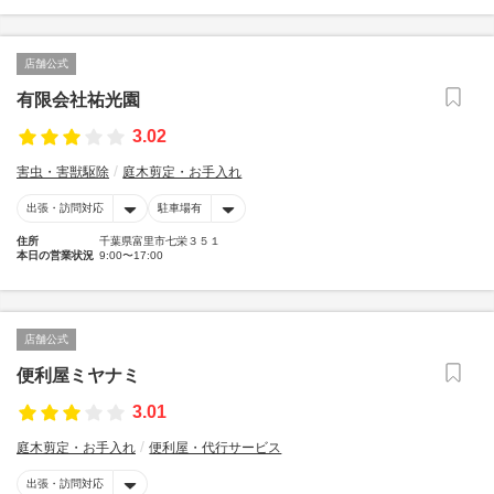
店舗公式
有限会社祐光園
3.02
害虫・害獣駆除
庭木剪定・お手入れ
出張・訪問対応
駐車場有
住所
千葉県富里市七栄３５１
本日の営業状況
9:00〜17:00
店舗公式
便利屋ミヤナミ
3.01
庭木剪定・お手入れ
便利屋・代行サービス
出張・訪問対応