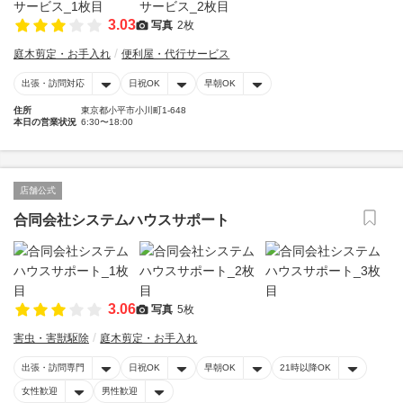
3.03
写真
2枚
庭木剪定・お手入れ
便利屋・代行サービス
出張・訪問対応
日祝OK
早朝OK
住所
東京都小平市小川町1-648
本日の営業状況
6:30〜18:00
店舗公式
合同会社システムハウスサポート
3.06
写真
5枚
害虫・害獣駆除
庭木剪定・お手入れ
出張・訪問専門
日祝OK
早朝OK
21時以降OK
女性歓迎
男性歓迎