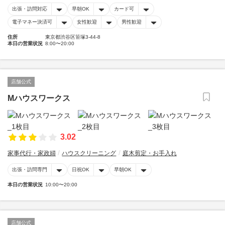
出張・訪問対応
早朝OK
カード可
電子マネー決済可
女性歓迎
男性歓迎
住所
東京都渋谷区笹塚3-44-8
本日の営業状況
8:00〜20:00
店舗公式
Mハウスワークス
3.02
家事代行・家政婦
ハウスクリーニング
庭木剪定・お手入れ
出張・訪問専門
日祝OK
早朝OK
本日の営業状況
10:00〜20:00
店舗公式