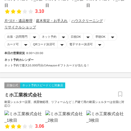
3.10
片づけ・遺品整理
庭木剪定・お手入れ
ハウスクリーニング
リサイクルショップ
出張・訪問専門
ネット予約
日祝OK
早朝OK
カード可
QRコード決済可
電子マネー決済可
本日の営業状況
8:00〜20:00
ネット予約カレンダー
ネット予約で最大10,000円分のAmazonギフトカードが当たる！
店舗公式
ネット予約スピードくじ対象店
ミホ工業株式会社
耐震シェルター設置、残置物処理、リフォームなど｜戸建て用の耐震シェルターは全国に対
応◎
3.06