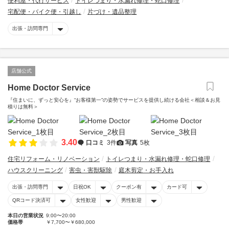
便利屋・代行サービス
トイレつまり・水漏れ修理・蛇口修理
宅配便・バイク便・引越し
片づけ・遺品整理
出張・訪問専門
店舗公式
Home Doctor Service
『住まいに、ずっと安心を』“お客様第一”の姿勢でサービスを提供し続ける会社＜相談＆お見
積りは無料＞
3.40
口コミ
3件
写真
5枚
住宅リフォーム・リノベーション
トイレつまり・水漏れ修理・蛇口修理
ハウスクリーニング
害虫・害獣駆除
庭木剪定・お手入れ
出張・訪問専門
日祝OK
クーポン有
カード可
QRコード決済可
女性歓迎
男性歓迎
本日の営業状況
9:00〜20:00
価格帯
￥7,700〜￥680,000