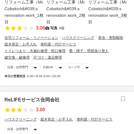
3.06
写真
4枚
住宅リフォーム・リノベーション
ハウスクリーニング
害虫・害獣駆除
庭木剪定・お手入れ
便利屋・代行サービス
トイレつまり・水漏れ修理・蛇口修理
畳・障子・壁紙張り替え
鍵交換・鍵修理
片づけ・遺品整理
出張・訪問専門
日祝OK
カード可
本日の営業状況
4:00〜8:00 9:00〜20:00
ReLIFEサービス合同会社
3.00
ハウスクリーニング
庭木剪定・お手入れ
便利屋・代行サービス
出張・訪問専門