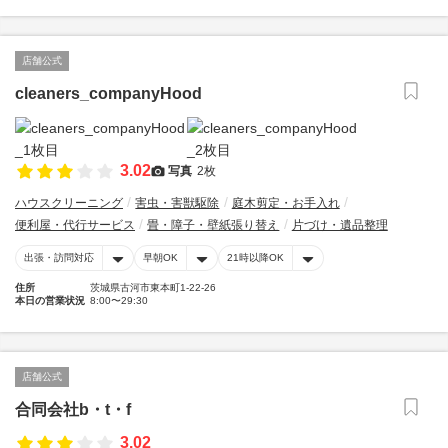
店舗公式
cleaners_companyHood
3.02
写真
2枚
ハウスクリーニング
害虫・害獣駆除
庭木剪定・お手入れ
便利屋・代行サービス
畳・障子・壁紙張り替え
片づけ・遺品整理
出張・訪問対応
早朝OK
21時以降OK
住所
茨城県古河市東本町1-22-26
本日の営業状況
8:00〜29:30
店舗公式
合同会社b・t・f
3.02