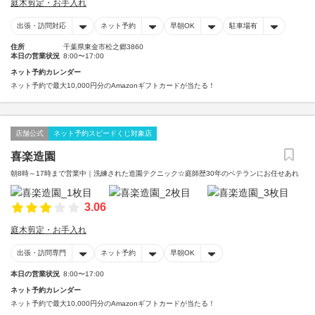
庭木剪定・お手入れ
出張・訪問対応
ネット予約
早朝OK
駐車場有
住所
千葉県東金市松之郷3860
本日の営業状況
8:00〜17:00
ネット予約カレンダー
ネット予約で最大10,000円分のAmazonギフトカードが当たる！
店舗公式
ネット予約スピードくじ対象店
喜楽造園
朝8時～17時まで営業中｜洗練された造園テクニック☆庭師歴30年のベテランにお任せあれ
3.06
庭木剪定・お手入れ
出張・訪問専門
ネット予約
早朝OK
本日の営業状況
8:00〜17:00
ネット予約カレンダー
ネット予約で最大10,000円分のAmazonギフトカードが当たる！