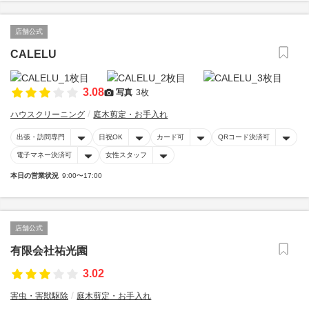
店舗公式
CALELU
3.08
写真
3枚
ハウスクリーニング
庭木剪定・お手入れ
出張・訪問専門
日祝OK
カード可
QRコード決済可
電子マネー決済可
女性スタッフ
本日の営業状況
9:00〜17:00
店舗公式
有限会社祐光園
3.02
害虫・害獣駆除
庭木剪定・お手入れ