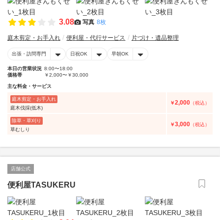
3.08
写真
8枚
庭木剪定・お手入れ
便利屋・代行サービス
片づけ・遺品整理
出張・訪問専門
日祝OK
早朝OK
本日の営業状況
8:00〜18:00
価格帯
￥2,000〜￥30,000
主な料金・サービス
庭木剪定・お手入れ
2,000
￥
（税込）
庭木伐採(低木)
除草・草刈り
3,000
￥
（税込）
草むしり
店舗公式
便利屋TASUKERU