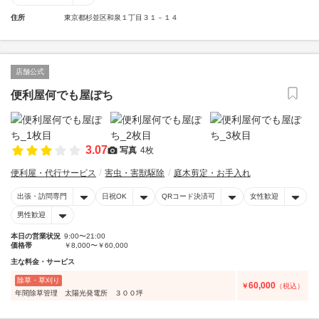
住所
東京都杉並区和泉１丁目３１－１４
店舗公式
便利屋何でも屋ぽち
3.07
写真
4枚
便利屋・代行サービス
害虫・害獣駆除
庭木剪定・お手入れ
出張・訪問専門
日祝OK
QRコード決済可
女性歓迎
男性歓迎
本日の営業状況
9:00〜21:00
価格帯
￥8,000〜￥60,000
主な料金・サービス
除草・草刈り
60,000
￥
（税込）
年間除草管理 太陽光発電所 ３００坪