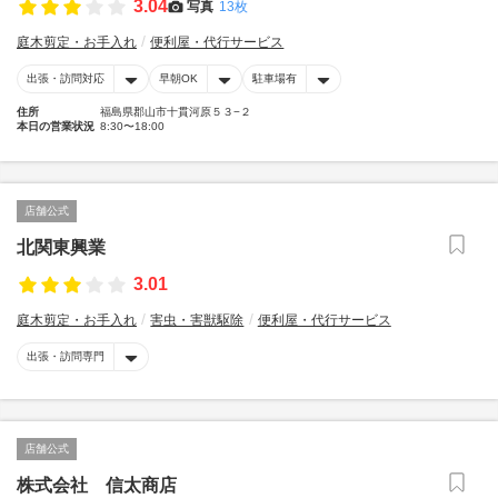
3.04
写真
13枚
庭木剪定・お手入れ
便利屋・代行サービス
出張・訪問対応
早朝OK
駐車場有
住所
福島県郡山市十貫河原５３−２
本日の営業状況
8:30〜18:00
店舗公式
北関東興業
3.01
庭木剪定・お手入れ
害虫・害獣駆除
便利屋・代行サービス
出張・訪問専門
店舗公式
株式会社 信太商店