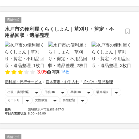
店舗公式
水戸市の便利屋くらくしょん｜草刈り・剪定・不
用品回収・遺品整理
3.05
写真
16枚
便利屋・代行サービス
庭木剪定・お手入れ
片づけ・遺品整理
出張・訪問対応
日祝OK
早朝OK
駐車場有
カード可
女性歓迎
男性歓迎
住所
茨城県水戸市見和2-297-3
本日の営業状況
8:00〜19:00
店舗公式