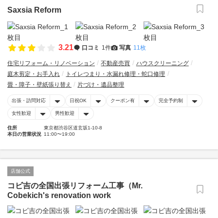
Saxsia Reform
3.21
口コミ
1件
写真
11枚
住宅リフォーム・リノベーション
不動産売買
ハウスクリーニング
庭木剪定・お手入れ
トイレつまり・水漏れ修理・蛇口修理
畳・障子・壁紙張り替え
片づけ・遺品整理
出張・訪問対応
日祝OK
クーポン有
完全予約制
女性歓迎
男性歓迎
住所
東京都渋谷区道玄坂1-10-8
本日の営業状況
11:00〜19:00
店舗公式
コビ吉の全国出張リフォーム工事（Mr.
Cobekich's renovation work