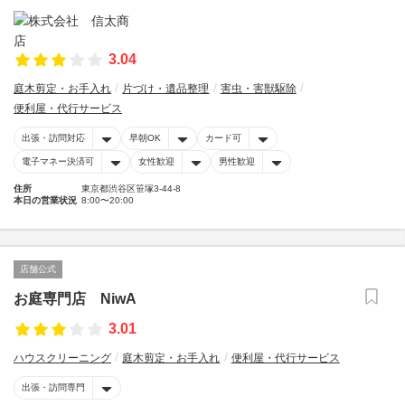
3.04
庭木剪定・お手入れ
片づけ・遺品整理
害虫・害獣駆除
便利屋・代行サービス
出張・訪問対応
早朝OK
カード可
電子マネー決済可
女性歓迎
男性歓迎
住所
東京都渋谷区笹塚3-44-8
本日の営業状況
8:00〜20:00
店舗公式
お庭専門店 NiwA
3.01
ハウスクリーニング
庭木剪定・お手入れ
便利屋・代行サービス
出張・訪問専門