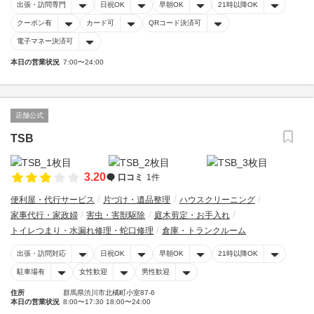
出張・訪問専門
日祝OK
早朝OK
21時以降OK
クーポン有
カード可
QRコード決済可
電子マネー決済可
本日の営業状況
7:00〜24:00
店舗公式
TSB
3.20
口コミ
1件
便利屋・代行サービス
片づけ・遺品整理
ハウスクリーニング
家事代行・家政婦
害虫・害獣駆除
庭木剪定・お手入れ
トイレつまり・水漏れ修理・蛇口修理
倉庫・トランクルーム
出張・訪問対応
日祝OK
早朝OK
21時以降OK
駐車場有
女性歓迎
男性歓迎
住所
群馬県渋川市北橘町小室87-6
本日の営業状況
8:00〜17:30 18:00〜24:00