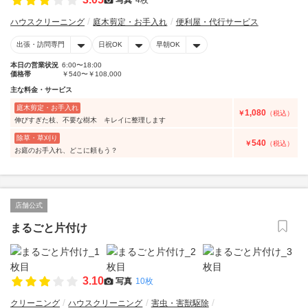
ハウスクリーニング
庭木剪定・お手入れ
便利屋・代行サービス
出張・訪問専門
日祝OK
早朝OK
本日の営業状況
6:00〜18:00
価格帯
￥540〜￥108,000
主な料金・サービス
庭木剪定・お手入れ
1,080
￥
（税込）
伸びすぎた枝、不要な樹木 キレイに整理します
除草・草刈り
540
￥
（税込）
お庭のお手入れ、どこに頼もう？
店舗公式
まるごと片付け
3.10
写真
10枚
クリーニング
ハウスクリーニング
害虫・害獣駆除