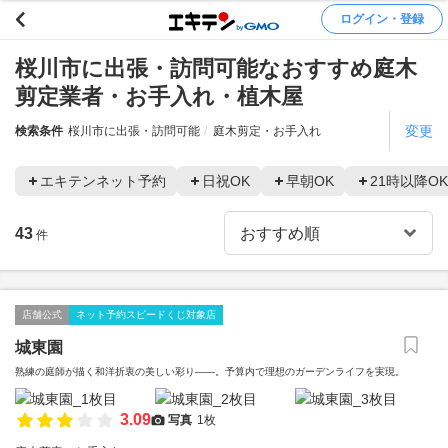
ログイン・登録
桜川市に出張・訪問可能なおすすめ庭木
剪定業者・お手入れ・植木屋
変更
検索条件
桜川市に出張・訪問可能
庭木剪定・お手入れ
エキテンネット予約
日祝OK
早朝OK
21時以降OK
43
件
店舗公式
ネット予約スピードくじ対象店
城東園
熟練の庭師が描く和洋折衷の美しい彩り――。予算内で理想のガーデンライフを実現。
3.09
写真
1枚