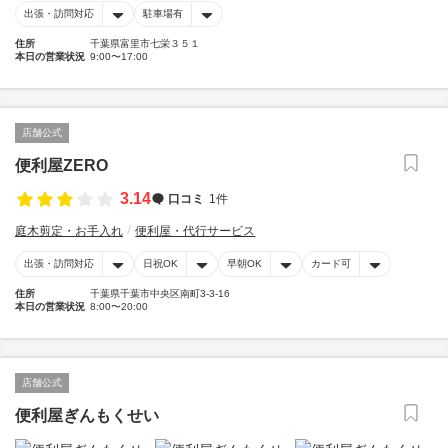
出張・訪問対応
駐車場有
住所
千葉県富里市七栄３５１
本日の営業状況
9:00〜17:00
店舗公式
便利屋ZERO
3.14
口コミ
1件
庭木剪定・お手入れ
便利屋・代行サービス
出張・訪問対応
日祝OK
早朝OK
カード可
住所
千葉県千葉市中央区南町3-3-16
本日の営業状況
8:00〜20:00
店舗公式
便利屋ぎんもくせい