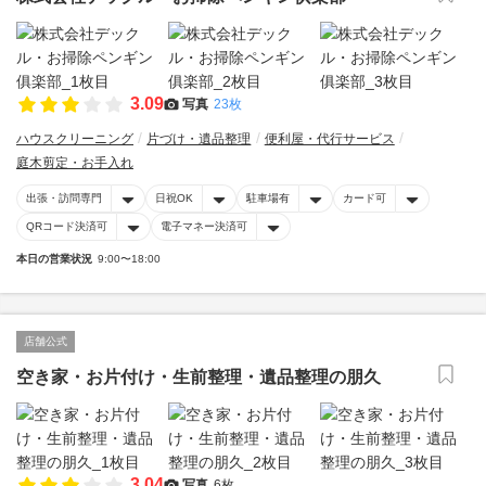
3.09
写真
23枚
ハウスクリーニング
片づけ・遺品整理
便利屋・代行サービス
庭木剪定・お手入れ
出張・訪問専門
日祝OK
駐車場有
カード可
QRコード決済可
電子マネー決済可
本日の営業状況
9:00〜18:00
店舗公式
空き家・お片付け・生前整理・遺品整理の朋久
3.04
写真
6枚