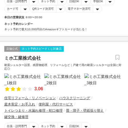
出張・訪問専門
ネット予約
日祝OK
早朝OK
カード可
QRコード決済可
電子マネー決済可
本日の営業状況
8:00〜20:00
ネット予約カレンダー
ネット予約で最大10,000円分のAmazonギフトカードが当たる！
店舗公式
ネット予約スピードくじ対象店
ミホ工業株式会社
耐震シェルター設置、残置物処理、リフォームなど｜戸建て用の耐震シェルターは全国に対
応◎
3.06
住宅リフォーム・リノベーション
ハウスクリーニング
庭木剪定・お手入れ
便利屋・代行サービス
トイレつまり・水漏れ修理・蛇口修理
畳・障子・壁紙張り替え
鍵交換・鍵修理
出張・訪問専門
ネット予約
日祝OK