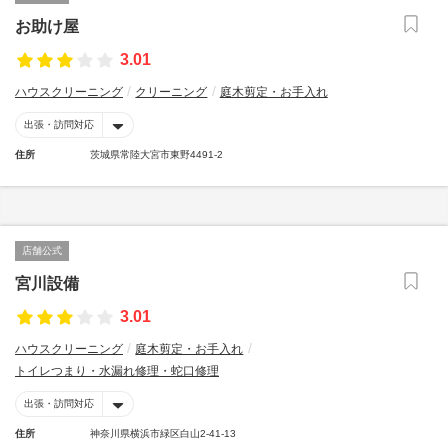
お助け屋
3.01
ハウスクリーニング
クリーニング
庭木剪定・お手入れ
出張・訪問対応
住所
茨城県常陸大宮市東野4491-2
店舗公式
宮川設備
3.01
ハウスクリーニング
庭木剪定・お手入れ
トイレつまり・水漏れ修理・蛇口修理
出張・訪問対応
住所
神奈川県横浜市緑区白山2-41-13