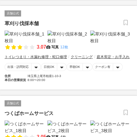
店舗公式
草刈り伐採本舗
3.07
写真
12枚
トイレつまり・水漏れ修理・蛇口修理
クリーニング
庭木剪定・お手入れ
出張・訪問対応
日祝OK
早朝OK
クーポン有
住所
埼玉県上尾市柏座1-10-3
本日の営業状況
8:00〜20:00
店舗公式
つくばホームサービス
3.05
写真
4枚