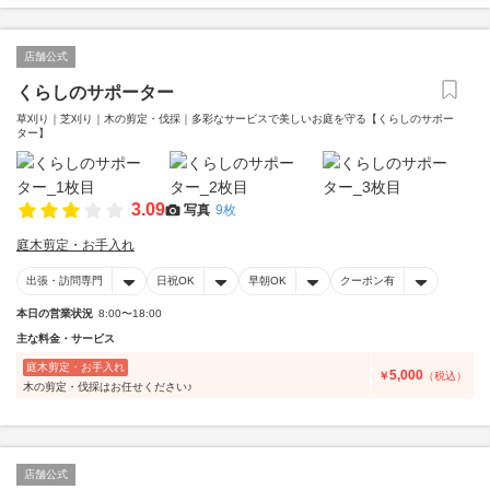
店舗公式
くらしのサポーター
草刈り｜芝刈り｜木の剪定・伐採｜多彩なサービスで美しいお庭を守る【くらしのサポー
ター】
3.09
写真
9枚
庭木剪定・お手入れ
出張・訪問専門
日祝OK
早朝OK
クーポン有
本日の営業状況
8:00〜18:00
主な料金・サービス
庭木剪定・お手入れ
5,000
￥
（税込）
木の剪定・伐採はお任せください♪
店舗公式