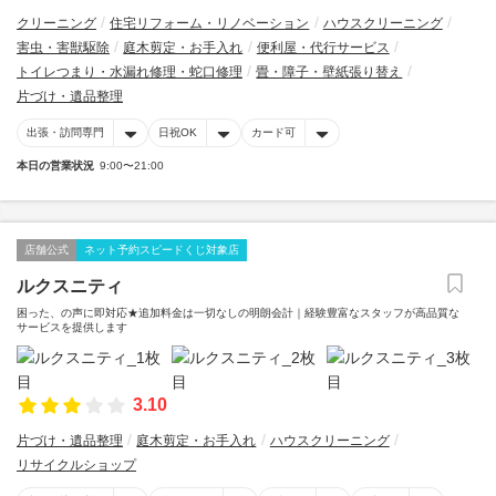
クリーニング
住宅リフォーム・リノベーション
ハウスクリーニング
害虫・害獣駆除
庭木剪定・お手入れ
便利屋・代行サービス
トイレつまり・水漏れ修理・蛇口修理
畳・障子・壁紙張り替え
片づけ・遺品整理
出張・訪問専門
日祝OK
カード可
本日の営業状況
9:00〜21:00
店舗公式
ネット予約スピードくじ対象店
ルクスニティ
困った、の声に即対応★追加料金は一切なしの明朗会計｜経験豊富なスタッフが高品質な
サービスを提供します
3.10
片づけ・遺品整理
庭木剪定・お手入れ
ハウスクリーニング
リサイクルショップ