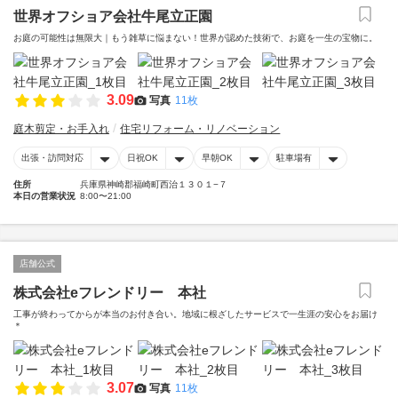
世界オフショア会社牛尾立正園
お庭の可能性は無限大｜もう雑草に悩まない！世界が認めた技術で、お庭を一生の宝物に。
3.09
写真
11枚
庭木剪定・お手入れ
住宅リフォーム・リノベーション
出張・訪問対応
日祝OK
早朝OK
駐車場有
住所
兵庫県神崎郡福崎町西治１３０１−７
本日の営業状況
8:00〜21:00
店舗公式
株式会社eフレンドリー 本社
工事が終わってからが本当のお付き合い。地域に根ざしたサービスで一生涯の安心をお届け
＊
3.07
写真
11枚