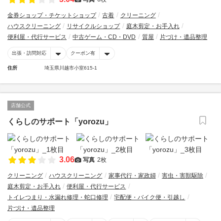
金券ショップ・チケットショップ
古着
クリーニング
ハウスクリーニング
リサイクルショップ
庭木剪定・お手入れ
便利屋・代行サービス
中古ゲーム・CD・DVD
質屋
片づけ・遺品整理
出張・訪問対応
クーポン有
住所
埼玉県川越市小室615-1
店舗公式
くらしのサポート「yorozu」
3.06
写真
2枚
クリーニング
ハウスクリーニング
家事代行・家政婦
害虫・害獣駆除
庭木剪定・お手入れ
便利屋・代行サービス
トイレつまり・水漏れ修理・蛇口修理
宅配便・バイク便・引越し
片づけ・遺品整理