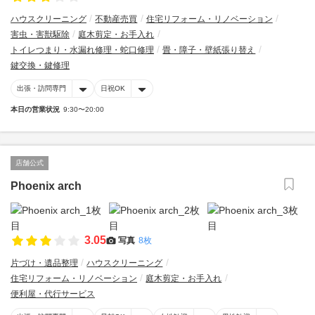
ハウスクリーニング
不動産売買
住宅リフォーム・リノベーション
害虫・害獣駆除
庭木剪定・お手入れ
トイレつまり・水漏れ修理・蛇口修理
畳・障子・壁紙張り替え
鍵交換・鍵修理
出張・訪問専門
日祝OK
本日の営業状況
9:30〜20:00
店舗公式
Phoenix arch
3.05
写真
8枚
片づけ・遺品整理
ハウスクリーニング
住宅リフォーム・リノベーション
庭木剪定・お手入れ
便利屋・代行サービス