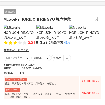
店舗公式
Mt.works HORIUCHI RINGYO 堀内林業
3.24
口コミ
1件
写真
43枚
庭木剪定・お手入れ
出張・訪問専門
日祝OK
早朝OK
本日の営業状況
8:00〜18:00
価格帯
￥3,000〜￥16,500
主な料金・サービス
庭木剪定・お手入れ
3,000
￥
（税込）
剪定・高所剪定・高木剪定・刈り込み・枝落とし
除草・草刈り
5,000
￥
（税込）
除草（草刈り／芝刈り）・草むしり・防草シート施工・砂利敷き施
工・除草剤散布・草処分