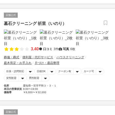
店舗公式
墓石クリーニング 祈里（いのり）
3.40
口コミ
3件
写真
6枚
葬儀・葬式
便利屋・代行サービス
ハウスクリーニング
庭木剪定・お手入れ
片づけ・遺品整理
出張・訪問対応
日祝OK
クーポン有
カード可
女性歓迎
男性歓迎
住所
愛知県一宮市平和３－３－１
本日の営業状況
9:00〜19:00
価格帯
￥8,000〜￥32,000
店舗公式