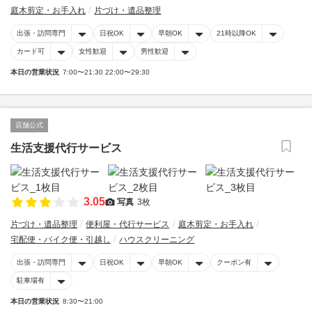
庭木剪定・お手入れ
片づけ・遺品整理
出張・訪問専門
日祝OK
早朝OK
21時以降OK
カード可
女性歓迎
男性歓迎
本日の営業状況
7:00〜21:30 22:00〜29:30
店舗公式
生活支援代行サービス
3.05
写真
3枚
片づけ・遺品整理
便利屋・代行サービス
庭木剪定・お手入れ
宅配便・バイク便・引越し
ハウスクリーニング
出張・訪問専門
日祝OK
早朝OK
クーポン有
駐車場有
本日の営業状況
8:30〜21:00