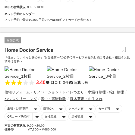
本日の営業状況
9:00〜18:00
ネット予約カレンダー
ネット予約で最大10,000円分のAmazonギフトカードが当たる！
店舗公式
Home Doctor Service
『住まいに、ずっと安心を』“お客様第一”の姿勢でサービスを提供し続ける会社＜相談＆お見
積りは無料＞
3.40
口コミ
3件
写真
5枚
住宅リフォーム・リノベーション
トイレつまり・水漏れ修理・蛇口修理
ハウスクリーニング
害虫・害獣駆除
庭木剪定・お手入れ
出張・訪問専門
日祝OK
クーポン有
カード可
QRコード決済可
女性歓迎
男性歓迎
本日の営業状況
9:00〜20:00
価格帯
￥7,700〜￥680,000