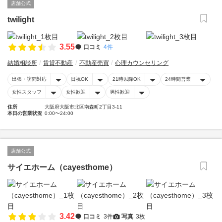
店舗公式
twilight
3.55
口コミ
4件
結婚相談所
賃貸不動産
不動産売買
心理カウンセリング
出張・訪問対応
日祝OK
21時以降OK
24時間営業
女性スタッフ
女性歓迎
男性歓迎
住所
大阪府大阪市北区南森町2丁目3-11
本日の営業状況
0:00〜24:00
店舗公式
サイエホーム（cayesthome）
3.42
口コミ
3件
写真
3枚