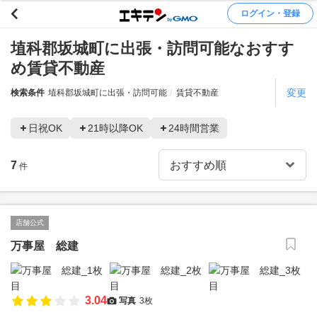
ログイン・登録
埴科郡坂城町に出張・訪問可能なおすす
め賃貸不動産
変更
検索条件
埴科郡坂城町に出張・訪問可能
賃貸不動産
日祝OK
21時以降OK
24時間営業
7
件
店舗公式
万事屋 総建
3.04
写真
3枚