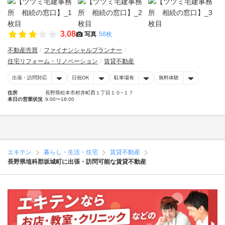
3.08
写真
58枚
不動産売買
ファイナンシャルプランナー
住宅リフォーム・リノベーション
賃貸不動産
出張・訪問対応
日祝OK
駐車場有
無料体験
住所
長野県松本市村井町西１丁目１０−１７
本日の営業状況
9:00〜18:00
エキテン
暮らし・生活・住宅
賃貸不動産
長野県埴科郡坂城町に出張・訪問可能な賃貸不動産