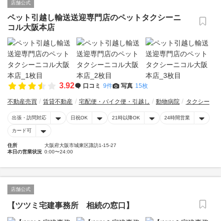
店舗公式
ペット引越し輸送送迎専門店のペットタクシーニ
コル大阪本店
3.92
口コミ
9件
写真
15枚
不動産売買
賃貸不動産
宅配便・バイク便・引越し
動物病院
タクシー
出張・訪問対応
日祝OK
21時以降OK
24時間営業
カード可
住所
大阪府大阪市城東区諏訪1-15-27
本日の営業状況
0:00〜24:00
店舗公式
【ツツミ宅建事務所 相続の窓口】