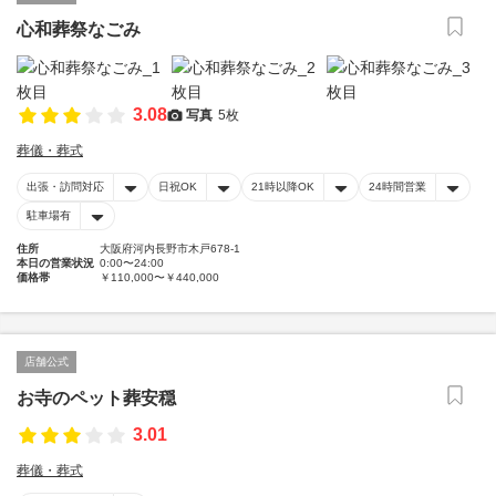
心和葬祭なごみ
3.08
写真
5枚
葬儀・葬式
出張・訪問対応
日祝OK
21時以降OK
24時間営業
駐車場有
住所
大阪府河内長野市木戸678-1
本日の営業状況
0:00〜24:00
価格帯
￥110,000〜￥440,000
店舗公式
お寺のペット葬安穏
3.01
葬儀・葬式