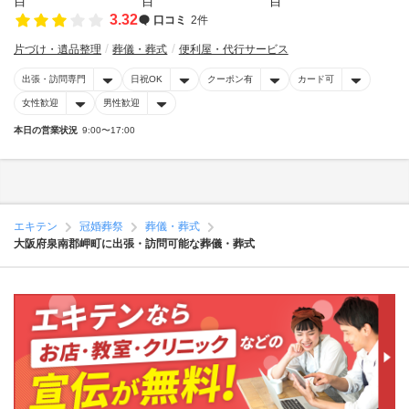
3.32
口コミ
2件
片づけ・遺品整理
葬儀・葬式
便利屋・代行サービス
出張・訪問専門
日祝OK
クーポン有
カード可
女性歓迎
男性歓迎
本日の営業状況
9:00〜17:00
エキテン
冠婚葬祭
葬儀・葬式
大阪府泉南郡岬町に出張・訪問可能な葬儀・葬式