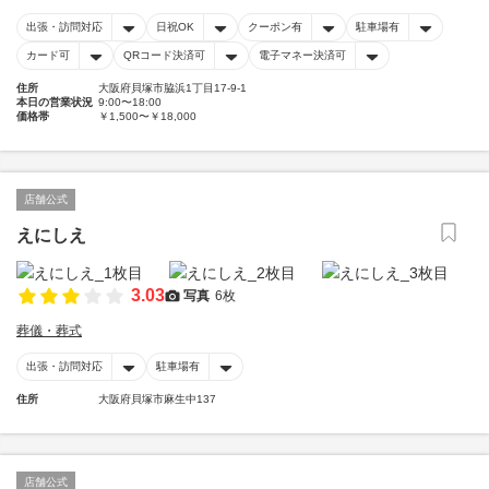
出張・訪問対応
日祝OK
クーポン有
駐車場有
カード可
QRコード決済可
電子マネー決済可
住所
大阪府貝塚市脇浜1丁目17-9-1
本日の営業状況
9:00〜18:00
価格帯
￥1,500〜￥18,000
店舗公式
えにしえ
3.03
写真
6枚
葬儀・葬式
出張・訪問対応
駐車場有
住所
大阪府貝塚市麻生中137
店舗公式