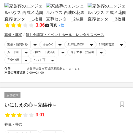
3.06
写真
7枚
葬儀・葬式
貸し会議室・イベントホール・レンタルスペース
出張・訪問対応
日祝OK
21時以降OK
24時間営業
カード可
QRコード決済可
電子マネー決済可
完全分煙
ペット可
住所
大阪府大阪市西成区花園北１－３－１５
本日の営業状況
0:00〜24:00
店舗公式
いにしえの心～完結葬～
3.01
葬儀・葬式