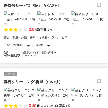
自叙伝サービス『証』-AKASHI-
3.07
写真
1枚
書店・本屋
葬儀・葬式
便利屋・代行サービス
出張・訪問対応
日祝OK
住所
埼玉県さいたま市北区本郷町305
本日の営業状況
9:00〜18:00
店舗公式
墓石クリーニング 祈里（いのり）
3.40
口コミ
3件
写真
6枚