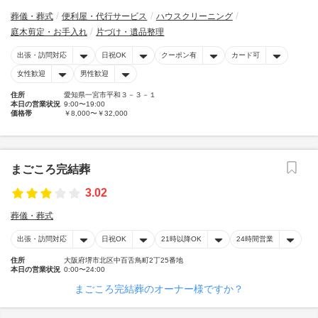
葬儀・葬式
便利屋・代行サービス
ハウスクリーニング
庭木剪定・お手入れ
片づけ・遺品整理
出張・訪問対応
日祝OK
クーポン有
カード可
女性歓迎
男性歓迎
住所
愛知県一宮市平和３－３－１
本日の営業状況
9:00〜19:00
価格帯
￥8,000〜￥32,000
まごころ完結葬
3.02
葬儀・葬式
出張・訪問対応
日祝OK
21時以降OK
24時間営業
住所
大阪府堺市北区中百舌鳥町2丁25番地
本日の営業状況
0:00〜24:00
まごころ完結葬のオーナー様ですか？