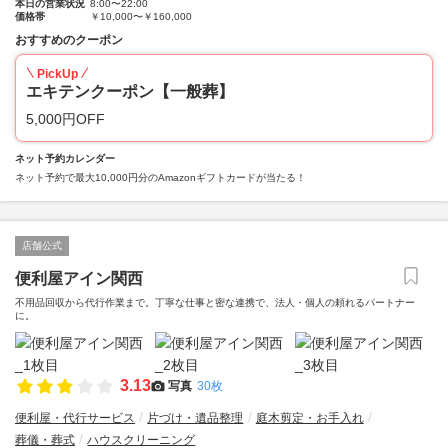
本日の営業状況
8:00〜22:00
価格帯
￥10,000〜￥160,000
おすすめのクーポン
PickUp
エキテンクーポン【一般葬】
5,000円OFF
ネット予約カレンダー
ネット予約で最大10,000円分のAmazonギフトカードが当たる！
店舗公式
便利屋アイン関西
不用品回収から代行作業まで。丁寧な仕事と密な連携で、法人・個人の頼れるパートナー
に。
3.13
写真
30枚
便利屋・代行サービス
片づけ・遺品整理
庭木剪定・お手入れ
葬儀・葬式
ハウスクリーニング