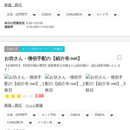
葬儀・葬式
出張・訪問専門
日祝OK
21時以降OK
カード可
本日の営業状況
9:00〜23:00
価格帯
￥20,000〜￥50,000
店舗公式
ネット予約スピードくじ対象店
お坊さん・僧侶手配の【紹介寺.net】
【全国対応】【現役住職が運営】経験豊富な住職または副住職が、誠心誠意供養いたしま
す！
3.08
葬儀・葬式
ペット葬儀
出張・訪問専門
ネット予約
日祝OK
早朝OK
21時以降OK
クーポン有