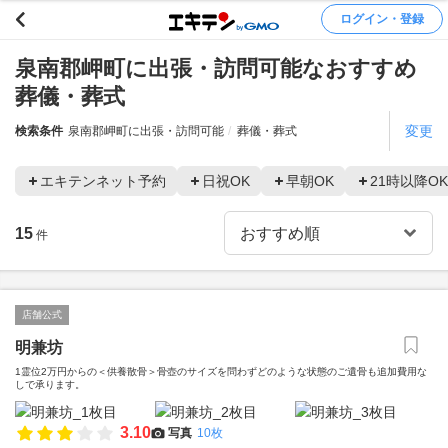
ログイン・登録
泉南郡岬町に出張・訪問可能なおすすめ
葬儀・葬式
変更
検索条件
泉南郡岬町に出張・訪問可能
葬儀・葬式
エキテンネット予約
日祝OK
早朝OK
21時以降OK
15
件
店舗公式
明兼坊
1霊位2万円からの＜供養散骨＞骨壺のサイズを問わずどのような状態のご遺骨も追加費用な
しで承ります。
3.10
写真
10枚