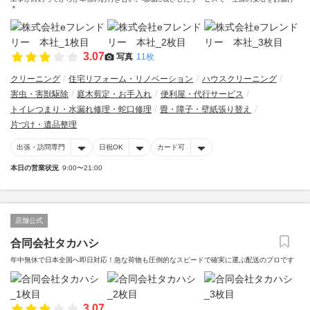
＊
3.07
写真
11枚
クリーニング
住宅リフォーム・リノベーション
ハウスクリーニング
害虫・害獣駆除
庭木剪定・お手入れ
便利屋・代行サービス
トイレつまり・水漏れ修理・蛇口修理
畳・障子・壁紙張り替え
片づけ・遺品整理
出張・訪問専門
日祝OK
カード可
本日の営業状況
9:00〜21:00
店舗公式
合同会社タカハシ
年中無休で日本全国へ即日対応！急な荷物も圧倒的なスピードで確実に運ぶ配送のプロです
3.07