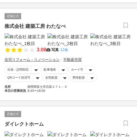
店舗公式
株式会社 建築工房 わたなべ
3.08
写真
12枚
住宅リフォーム・リノベーション
不動産売買
出張・訪問対応
駐車場有
カード可
QRコード決済可
女性歓迎
男性歓迎
住所
静岡県富士市石坂２７１－５
本日の営業状況
8:45〜18:00
店舗公式
ダイレクトホーム