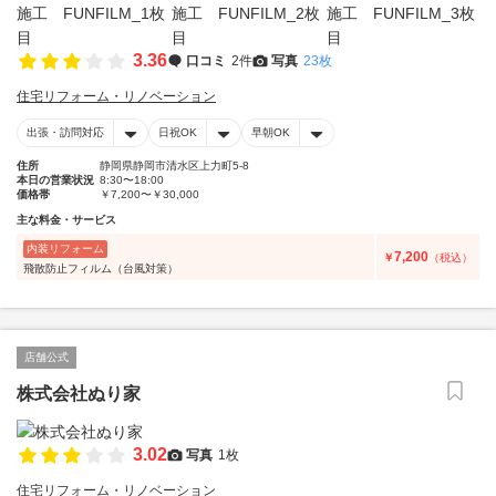
3.36
口コミ
2件
写真
23枚
住宅リフォーム・リノベーション
出張・訪問対応
日祝OK
早朝OK
住所
静岡県静岡市清水区上力町5-8
本日の営業状況
8:30〜18:00
価格帯
￥7,200〜￥30,000
主な料金・サービス
内装リフォーム
7,200
￥
（税込）
飛散防止フィルム（台風対策）
店舗公式
株式会社ぬり家
3.02
写真
1枚
住宅リフォーム・リノベーション