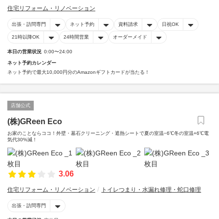
住宅リフォーム・リノベーション
出張・訪問専門
ネット予約
資料請求
日祝OK
21時以降OK
24時間営業
オーダーメイド
本日の営業状況
0:00〜24:00
ネット予約カレンダー
ネット予約で最大10,000円分のAmazonギフトカードが当たる！
店舗公式
(株)GReen Eco
お家のことならココ！外壁・墓石クリーニング・遮熱シートで夏の室温−6℃冬の室温+6℃電
気代30%減！
3.06
住宅リフォーム・リノベーション
トイレつまり・水漏れ修理・蛇口修理
出張・訪問専門