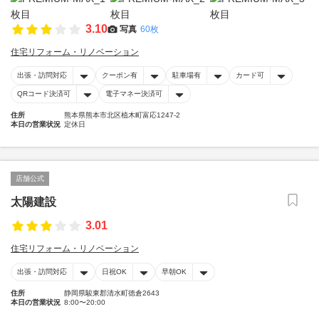
3.10
写真
60枚
住宅リフォーム・リノベーション
出張・訪問対応
クーポン有
駐車場有
カード可
QRコード決済可
電子マネー決済可
住所
熊本県熊本市北区植木町富応1247-2
本日の営業状況
定休日
店舗公式
太陽建設
3.01
住宅リフォーム・リノベーション
出張・訪問対応
日祝OK
早朝OK
住所
静岡県駿東郡清水町徳倉2643
本日の営業状況
8:00〜20:00