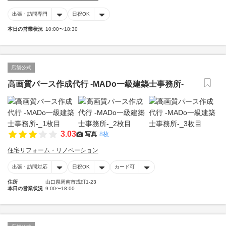
出張・訪問専門
日祝OK
本日の営業状況
10:00〜18:30
店舗公式
高画質パース作成代行 -MADo一級建築士事務所-
3.03
写真
8枚
住宅リフォーム・リノベーション
出張・訪問対応
日祝OK
カード可
住所
山口県周南市戎町1-23
本日の営業状況
9:00〜18:00