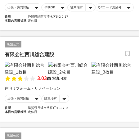
出張・訪問対応
早朝OK
駐車場有
QRコード決済可
住所
静岡県静岡市清水区辻2-2-17
本日の営業状況
定休日
店舗公式
有限会社西川総合建設
3.03
写真
4枚
住宅リフォーム・リノベーション
出張・訪問対応
駐車場有
住所
滋賀県長浜市常喜町１３７０
本日の営業状況
定休日
店舗公式