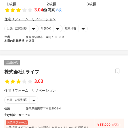
3.04
写真
8枚
住宅リフォーム・リノベーション
出張・訪問対応
早朝OK
駐車場有
住所
静岡県沼津市三園町１０−３３
本日の営業状況
定休日
店舗公式
株式会社Lライフ
3.03
住宅リフォーム・リノベーション
出張・訪問対応
住所
静岡県磐田市下本郷2001-4
主な料金・サービス
内装リフォーム
88,000
￥
（税込）
お手頃価格でフローリングが新品になります！しかも短期間で！