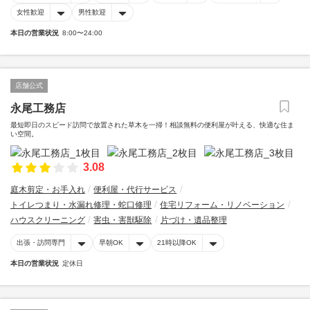
女性歓迎
男性歓迎
本日の営業状況
8:00〜24:00
店舗公式
永尾工務店
最短即日のスピード訪問で放置された草木を一掃！相談無料の便利屋が叶える、快適な住ま
い空間。
3.08
庭木剪定・お手入れ
便利屋・代行サービス
トイレつまり・水漏れ修理・蛇口修理
住宅リフォーム・リノベーション
ハウスクリーニング
害虫・害獣駆除
片づけ・遺品整理
出張・訪問専門
早朝OK
21時以降OK
本日の営業状況
定休日