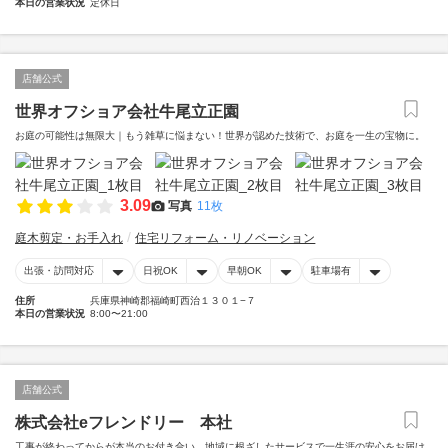
本日の営業状況
定休日
店舗公式
世界オフショア会社牛尾立正園
お庭の可能性は無限大｜もう雑草に悩まない！世界が認めた技術で、お庭を一生の宝物に。
3.09
写真
11枚
庭木剪定・お手入れ
住宅リフォーム・リノベーション
出張・訪問対応
日祝OK
早朝OK
駐車場有
住所
兵庫県神崎郡福崎町西治１３０１−７
本日の営業状況
8:00〜21:00
店舗公式
株式会社eフレンドリー 本社
工事が終わってからが本当のお付き合い。地域に根ざしたサービスで一生涯の安心をお届け