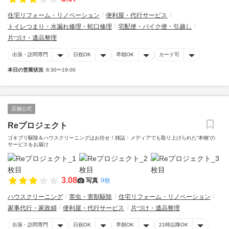
住宅リフォーム・リノベーション
便利屋・代行サービス
トイレつまり・水漏れ修理・蛇口修理
宅配便・バイク便・引越し
片づけ・遺品整理
出張・訪問専門
日祝OK
早朝OK
カード可
本日の営業状況
8:30〜19:00
店舗公式
Reプロジェクト
ゴキブリ駆除＆ハウスクリーニングはお任せ！雑誌・メディアでも取り上げられた“本物”の
サービスをお届け
3.08
写真
9枚
ハウスクリーニング
害虫・害獣駆除
住宅リフォーム・リノベーション
家事代行・家政婦
便利屋・代行サービス
片づけ・遺品整理
出張・訪問専門
日祝OK
早朝OK
21時以降OK