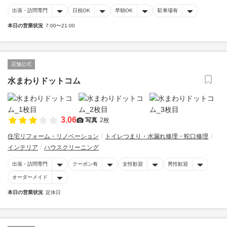
出張・訪問専門
日祝OK
早朝OK
駐車場有
本日の営業状況
7:00〜21:00
店舗公式
水まわりドットコム
3.06
写真
2枚
住宅リフォーム・リノベーション
トイレつまり・水漏れ修理・蛇口修理
インテリア
ハウスクリーニング
出張・訪問専門
クーポン有
女性歓迎
男性歓迎
オーダーメイド
本日の営業状況
定休日