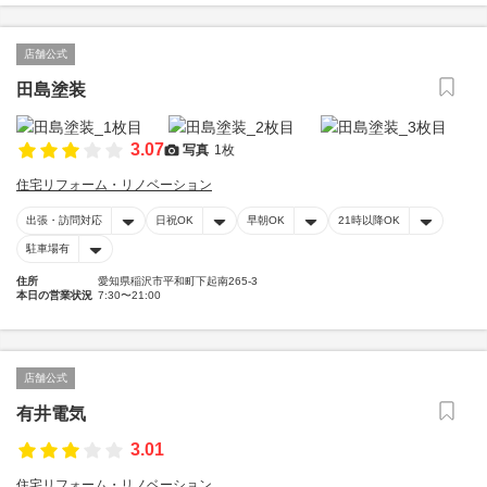
店舗公式
田島塗装
3.07
写真
1枚
住宅リフォーム・リノベーション
出張・訪問対応
日祝OK
早朝OK
21時以降OK
駐車場有
住所
愛知県稲沢市平和町下起南265-3
本日の営業状況
7:30〜21:00
店舗公式
有井電気
3.01
住宅リフォーム・リノベーション