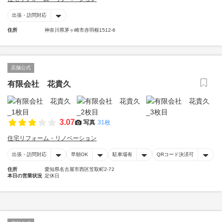
出張・訪問対応
住所
神奈川県茅ヶ崎市赤羽根1512-6
店舗公式
有限会社 花貴久
3.07
写真
31枚
住宅リフォーム・リノベーション
出張・訪問対応
早朝OK
駐車場有
QRコード決済可
住所
愛知県名古屋市西区笠取町2-72
本日の営業状況
定休日