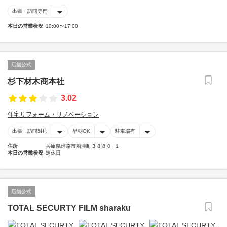
出張・訪問専門
本日の営業状況
10:00〜17:00
店舗公式
杉下材木商本社
3.02
住宅リフォーム・リノベーション
出張・訪問対応
早朝OK
駐車場有
住所
兵庫県姫路市船津町３８８０−１
本日の営業状況
定休日
店舗公式
TOTAL SECURTY FILM sharaku