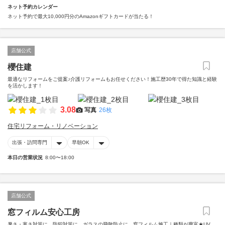
ネット予約カレンダー
ネット予約で最大10,000円分のAmazonギフトカードが当たる！
店舗公式
櫻住建
最適なリフォームをご提案♪介護リフォームもお任せください！施工歴30年で得た知識と経験
を活かします！
3.08
写真
26枚
住宅リフォーム・リノベーション
出張・訪問専門
早朝OK
本日の営業状況
8:00〜18:00
店舗公式
窓フィルム安心工房
暑さ・寒さ対策に、防犯対策に、ガラスの飛散防止に、窓フィルム施工｜種類が豊富★UV