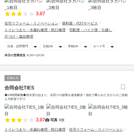
3.07
住宅リフォーム・リノベーション
便利屋・代行サービス
トイレつまり・水漏れ修理・蛇口修理
宅配便・バイク便・引越し
片づけ・遺品整理
出張・訪問専門
日祝OK
早朝OK
カード可
本日の営業状況
8:30〜19:00
店舗公式
合同会社TIES
◆24時間稼働◆排水管の詰まり、水回りの故障を速攻解決！他社で断られた方からのご依頼
も大歓迎です◎
3.07
写真
6枚
トイレつまり・水漏れ修理・蛇口修理
住宅リフォーム・リノベーション