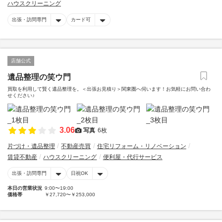
ハウスクリーニング
出張・訪問専門
カード可
店舗公式
遺品整理の笑ウ門
買取を利用して賢く遺品整理を。＜出張お見積り＞関東圏へ伺います！お気軽にお問い合わ
せください♪
3.06
写真
6枚
片づけ・遺品整理
不動産売買
住宅リフォーム・リノベーション
賃貸不動産
ハウスクリーニング
便利屋・代行サービス
出張・訪問専門
日祝OK
本日の営業状況
9:00〜19:00
価格帯
￥27,720〜￥253,000