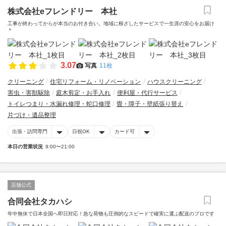
株式会社eフレンドリー 本社
工事が終わってからが本当のお付き合い。地域に根ざしたサービスで一生涯の安心をお届け
＊
3.07
写真
11枚
クリーニング
住宅リフォーム・リノベーション
ハウスクリーニング
害虫・害獣駆除
庭木剪定・お手入れ
便利屋・代行サービス
トイレつまり・水漏れ修理・蛇口修理
畳・障子・壁紙張り替え
片づけ・遺品整理
出張・訪問専門
日祝OK
カード可
本日の営業状況
9:00〜21:00
店舗公式
合同会社タカハシ
年中無休で日本全国へ即日対応！急な荷物も圧倒的なスピードで確実に運ぶ配送のプロです