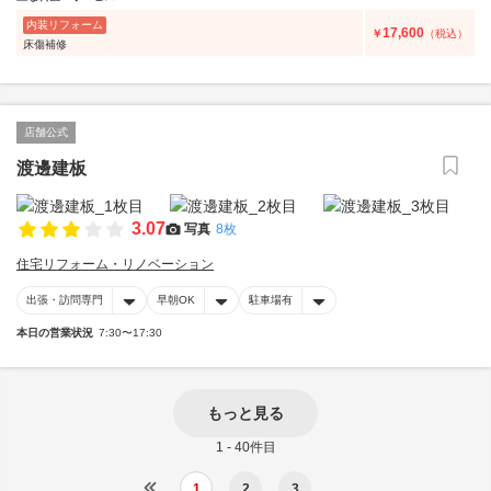
内装リフォーム
17,600
￥
（税込）
床傷補修
店舗公式
渡邊建板
3.07
写真
8枚
住宅リフォーム・リノベーション
出張・訪問専門
早朝OK
駐車場有
本日の営業状況
7:30〜17:30
もっと見る
1 - 40件目
1
2
3