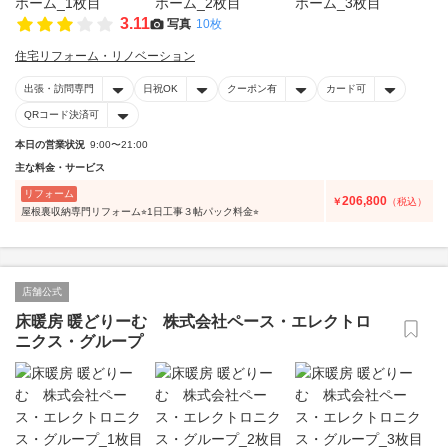
3.11
写真
10枚
住宅リフォーム・リノベーション
出張・訪問専門
日祝OK
クーポン有
カード可
QRコード決済可
本日の営業状況
9:00〜21:00
主な料金・サービス
リフォーム
206,800
￥
（税込）
屋根裏収納専門リフォーム⭐︎1日工事３帖パック料金⭐︎
店舗公式
床暖房 暖どりーむ 株式会社ペース・エレクトロ
ニクス・グループ