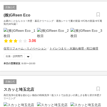
店舗公式
(株)GReen Eco
お家のことならココ！外壁・墓石クリーニング・遮熱シートで夏の室温−6℃冬の室温+6℃電
気代30%減！
3.06
住宅リフォーム・リノベーション
トイレつまり・水漏れ修理・蛇口修理
出張・訪問専門
本日の営業状況
9:00〜18:00
店舗公式
スカッと埼玉北店
高圧洗浄や足場を使わない独自の特殊洗浄！低コストでお住まいの美しさを取り戻す外壁ク
リーニング