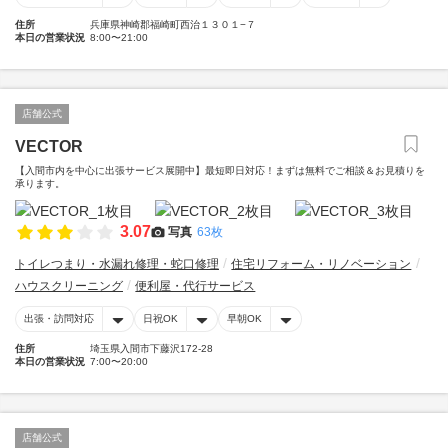
住所
兵庫県神崎郡福崎町西治１３０１−７
本日の営業状況
8:00〜21:00
店舗公式
VECTOR
【入間市内を中心に出張サービス展開中】最短即日対応！まずは無料でご相談＆お見積りを
承ります。
3.07
写真
63枚
トイレつまり・水漏れ修理・蛇口修理
住宅リフォーム・リノベーション
ハウスクリーニング
便利屋・代行サービス
出張・訪問対応
日祝OK
早朝OK
住所
埼玉県入間市下藤沢172-28
本日の営業状況
7:00〜20:00
店舗公式