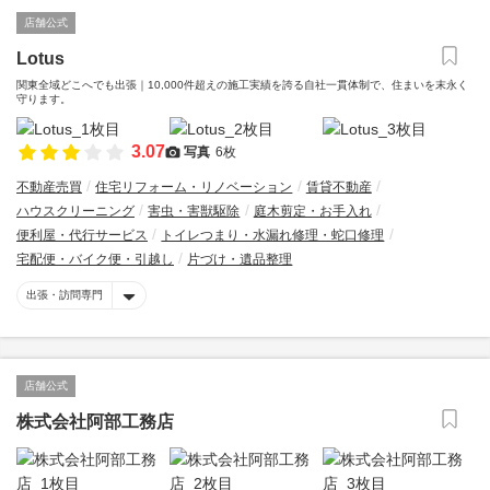
店舗公式
Lotus
関東全域どこへでも出張｜10,000件超えの施工実績を誇る自社一貫体制で、住まいを末永く
守ります。
3.07
写真
6枚
不動産売買
住宅リフォーム・リノベーション
賃貸不動産
ハウスクリーニング
害虫・害獣駆除
庭木剪定・お手入れ
便利屋・代行サービス
トイレつまり・水漏れ修理・蛇口修理
宅配便・バイク便・引越し
片づけ・遺品整理
出張・訪問専門
店舗公式
株式会社阿部工務店