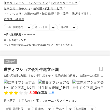
住宅リフォーム・リノベーション
ハウスクリーニング
庭木剪定・お手入れ
便利屋・代行サービス
トイレつまり・水漏れ修理・蛇口修理
畳・障子・壁紙張り替え
鍵交換・鍵修理
出張・訪問専門
ネット予約
日祝OK
本日の営業状況
9:00〜18:00
ネット予約カレンダー
ネット予約で最大10,000円分のAmazonギフトカードが当たる！
店舗公式
世界オフショア会社牛尾立正園
お庭の可能性は無限大｜もう雑草に悩まない！世界が認めた技術で、お庭を一生の宝物に。
3.09
写真
11枚
庭木剪定・お手入れ
住宅リフォーム・リノベーション
出張・訪問対応
日祝OK
早朝OK
駐車場有