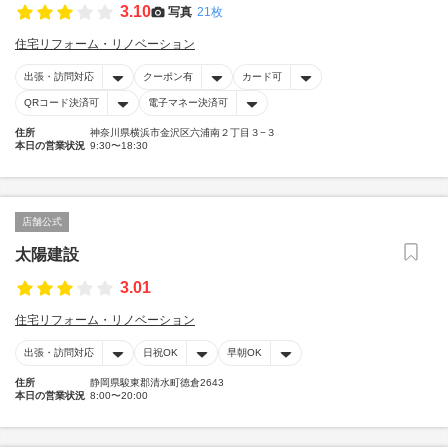
3.10
写真
21枚
住宅リフォーム・リノベーション
出張・訪問対応
クーポン有
カード可
QRコード決済可
電子マネー決済可
住所
神奈川県横浜市金沢区六浦南２丁目３−３
本日の営業状況
9:30〜18:30
店舗公式
太陽建設
3.01
住宅リフォーム・リノベーション
出張・訪問対応
日祝OK
早朝OK
住所
静岡県駿東郡清水町徳倉2643
本日の営業状況
8:00〜20:00