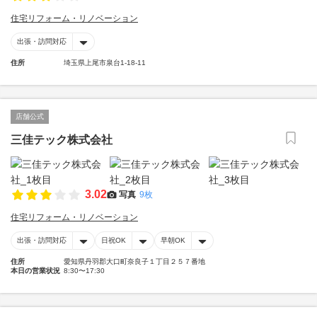
住宅リフォーム・リノベーション
出張・訪問対応
住所
埼玉県上尾市泉台1-18-11
店舗公式
三佳テック株式会社
3.02
写真
9枚
住宅リフォーム・リノベーション
出張・訪問対応
日祝OK
早朝OK
住所
愛知県丹羽郡大口町奈良子１丁目２５７番地
本日の営業状況
8:30〜17:30