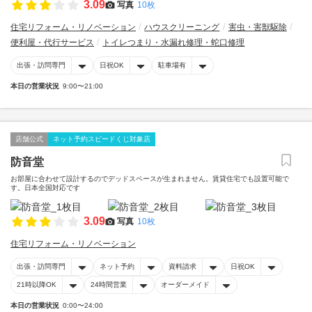
3.09
写真
10枚
住宅リフォーム・リノベーション
ハウスクリーニング
害虫・害獣駆除
便利屋・代行サービス
トイレつまり・水漏れ修理・蛇口修理
出張・訪問専門
日祝OK
駐車場有
本日の営業状況
9:00〜21:00
店舗公式
ネット予約スピードくじ対象店
防音堂
お部屋に合わせて設計するのでデッドスペースが生まれません。賃貸住宅でも設置可能で
す。日本全国対応です
3.09
写真
10枚
住宅リフォーム・リノベーション
出張・訪問専門
ネット予約
資料請求
日祝OK
21時以降OK
24時間営業
オーダーメイド
本日の営業状況
0:00〜24:00