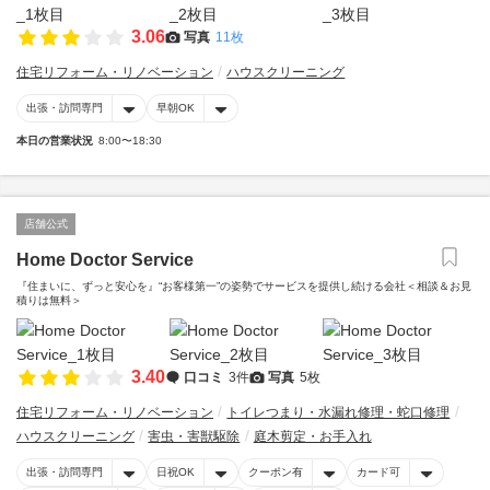
3.06
写真
11枚
住宅リフォーム・リノベーション
ハウスクリーニング
出張・訪問専門
早朝OK
本日の営業状況
8:00〜18:30
店舗公式
Home Doctor Service
『住まいに、ずっと安心を』“お客様第一”の姿勢でサービスを提供し続ける会社＜相談＆お見
積りは無料＞
3.40
口コミ
3件
写真
5枚
住宅リフォーム・リノベーション
トイレつまり・水漏れ修理・蛇口修理
ハウスクリーニング
害虫・害獣駆除
庭木剪定・お手入れ
出張・訪問専門
日祝OK
クーポン有
カード可