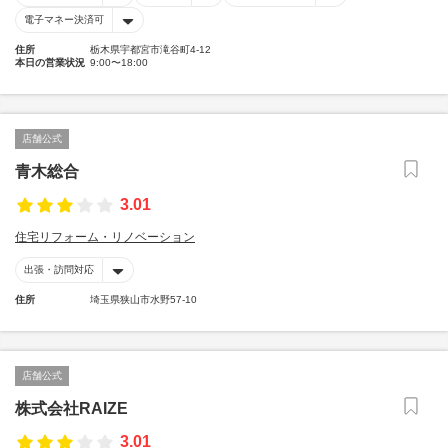
電子マネー決済可
住所
栃木県宇都宮市滝谷町4-12
本日の営業状況
9:00〜18:00
店舗公式
青木総合
3.01
住宅リフォーム・リノベーション
出張・訪問対応
住所
埼玉県狭山市水野57-10
店舗公式
株式会社RAIZE
3.01