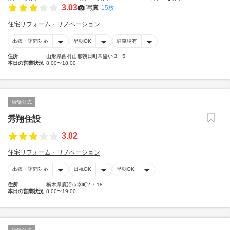
3.03
写真
15枚
住宅リフォーム・リノベーション
出張・訪問対応
早朝OK
駐車場有
住所
山形県西村山郡朝日町常盤い３−５
本日の営業状況
8:00〜18:00
店舗公式
秀翔住設
3.02
住宅リフォーム・リノベーション
出張・訪問対応
日祝OK
早朝OK
住所
栃木県鹿沼市幸町2-7-18
本日の営業状況
8:00〜19:00