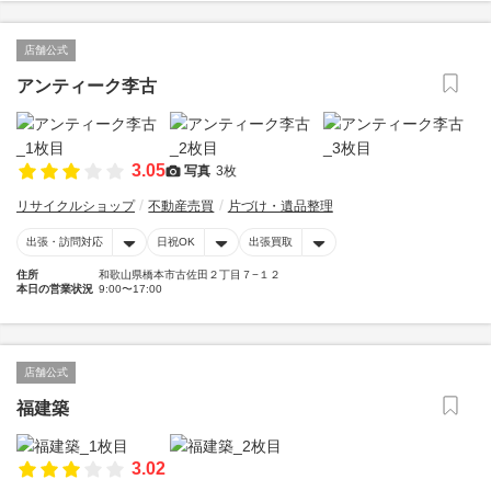
店舗公式
アンティーク李古
3.05
写真
3枚
リサイクルショップ
不動産売買
片づけ・遺品整理
出張・訪問対応
日祝OK
出張買取
住所
和歌山県橋本市古佐田２丁目７−１２
本日の営業状況
9:00〜17:00
店舗公式
福建築
3.02