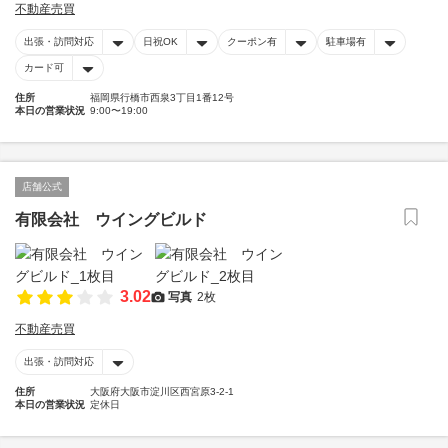
不動産売買
出張・訪問対応
日祝OK
クーポン有
駐車場有
カード可
住所
福岡県行橋市西泉3丁目1番12号
本日の営業状況
9:00〜19:00
店舗公式
有限会社 ウイングビルド
3.02
写真
2枚
不動産売買
出張・訪問対応
住所
大阪府大阪市淀川区西宮原3-2-1
本日の営業状況
定休日