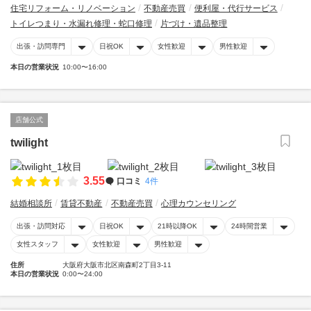
住宅リフォーム・リノベーション
不動産売買
便利屋・代行サービス
トイレつまり・水漏れ修理・蛇口修理
片づけ・遺品整理
出張・訪問専門
日祝OK
女性歓迎
男性歓迎
本日の営業状況
10:00〜16:00
店舗公式
twilight
3.55
口コミ
4件
結婚相談所
賃貸不動産
不動産売買
心理カウンセリング
出張・訪問対応
日祝OK
21時以降OK
24時間営業
女性スタッフ
女性歓迎
男性歓迎
住所
大阪府大阪市北区南森町2丁目3-11
本日の営業状況
0:00〜24:00