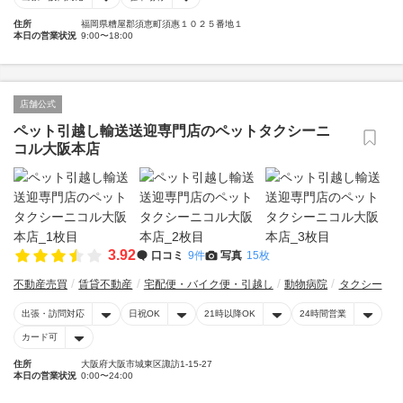
住所
福岡県糟屋郡須恵町須惠１０２５番地１
本日の営業状況
9:00〜18:00
店舗公式
ペット引越し輸送送迎専門店のペットタクシーニ
コル大阪本店
3.92
口コミ
9件
写真
15枚
不動産売買
賃貸不動産
宅配便・バイク便・引越し
動物病院
タクシー
出張・訪問対応
日祝OK
21時以降OK
24時間営業
カード可
住所
大阪府大阪市城東区諏訪1-15-27
本日の営業状況
0:00〜24:00