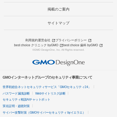
掲載のご案内
サイトマップ
利用規約
運営会社
プライバシーポリシー
best choice クリニック byGMO
best choice 歯科 byGMO
©GMO DesignOne, Inc. All Rights reserved.
GMOインターネットグループのセキュリティ事業について
世界初総合ネットセキュリティサービス「GMOセキュリティ24」
パスワード漏洩診断
Webサイトリスク診断
セキュリティ相談AIチャットボット
実在証明・盗聴対策
サイバー攻撃対策（GMOサイバーセキュリティ byイエラエ）