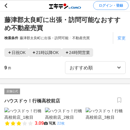
ログイン・登録
藤津郡太良町に出張・訪問可能なおすす
め不動産売買
変更
検索条件
藤津郡太良町に出張・訪問可能
不動産売買
日祝OK
21時以降OK
24時間営業
9
件
店舗公式
ハウスドゥ！行橋高校前店
3.09
写真
22枚