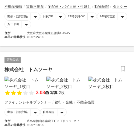
不動産売買
賃貸不動産
宅配便・バイク便・引越し
動物病院
タクシー
出張・訪問対応
日祝OK
21時以降OK
24時間営業
カード可
住所
大阪府大阪市城東区諏訪1-15-27
本日の営業状況
0:00〜24:00
店舗公式
株式会社 トムソーヤ
3.03
写真
2枚
ファイナンシャルプランナー
銀行・金融
不動産売買
出張・訪問対応
駐車場有
住所
広島県福山市南蔵王町５丁目２２−２７
本日の営業状況
9:00〜18:00