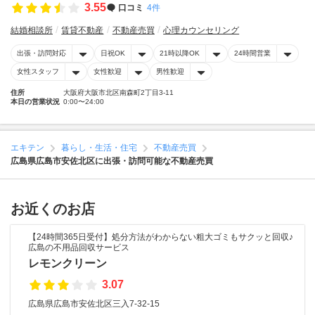
3.55
口コミ
4件
結婚相談所
賃貸不動産
不動産売買
心理カウンセリング
出張・訪問対応
日祝OK
21時以降OK
24時間営業
女性スタッフ
女性歓迎
男性歓迎
住所
大阪府大阪市北区南森町2丁目3-11
本日の営業状況
0:00〜24:00
エキテン
暮らし・生活・住宅
不動産売買
広島県広島市安佐北区に出張・訪問可能な不動産売買
お近くのお店
【24時間365日受付】処分方法がわからない粗大ゴミもサクッと回収♪
広島の不用品回収サービス
レモンクリーン
3.07
広島県広島市安佐北区三入7-32-15