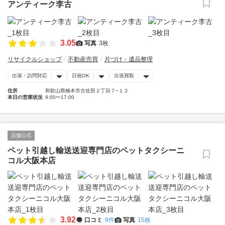
アンティーク李古
3.05
写真
3枚
リサイクルショップ
不動産売買
片づけ・遺品整理
出張・訪問対応
日祝OK
出張買取
住所
和歌山県橋本市古佐田２丁目７−１２
本日の営業状況
9:00〜17:00
店舗公式
ペット引越し輸送送迎専門店のペットタクシーニ
コル大阪本店
3.92
口コミ
9件
写真
15枚