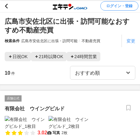
ログイン・登録
広島市安佐北区に出張・訪問可能なおす
すめ不動産売買
変更
検索条件
広島市安佐北区に出張・訪問可能
不動産売買
日祝OK
21時以降OK
24時間営業
10
件
店舗公式
有限会社 ウイングビルド
3.02
写真
2枚