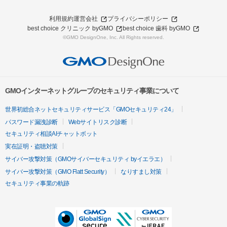
利用規約
運営会社
プライバシーポリシー
best choice クリニック byGMO
best choice 歯科 byGMO
©GMO DesignOne, Inc. All Rights reserved.
GMOインターネットグループのセキュリティ事業について
世界初総合ネットセキュリティサービス「GMOセキュリティ24」
パスワード漏洩診断
Webサイトリスク診断
セキュリティ相談AIチャットボット
実在証明・盗聴対策
サイバー攻撃対策（GMOサイバーセキュリティ byイエラエ）
サイバー攻撃対策（GMO Flatt Security）
なりすまし対策
セキュリティ事業の軌跡