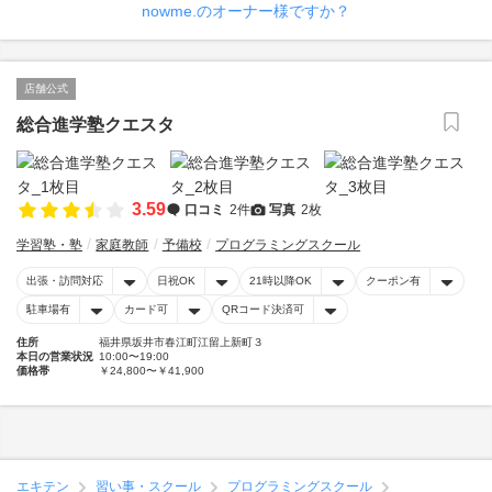
nowme.のオーナー様ですか？
店舗公式
総合進学塾クエスタ
3.59
口コミ
2件
写真
2枚
学習塾・塾
家庭教師
予備校
プログラミングスクール
出張・訪問対応
日祝OK
21時以降OK
クーポン有
駐車場有
カード可
QRコード決済可
住所
福井県坂井市春江町江留上新町３
本日の営業状況
10:00〜19:00
価格帯
￥24,800〜￥41,900
エキテン
習い事・スクール
プログラミングスクール