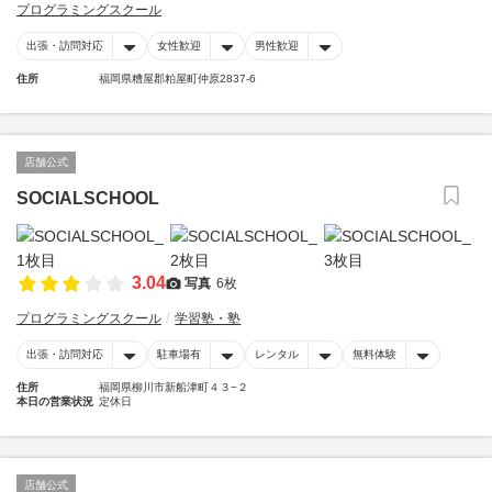
プログラミングスクール
出張・訪問対応
女性歓迎
男性歓迎
住所
福岡県糟屋郡粕屋町仲原2837-6
店舗公式
SOCIALSCHOOL
3.04
写真
6枚
プログラミングスクール
学習塾・塾
出張・訪問対応
駐車場有
レンタル
無料体験
住所
福岡県柳川市新船津町４３−２
本日の営業状況
定休日
店舗公式