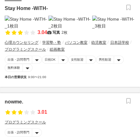
Stay Home -WiTH-
3.04
写真
2枚
心理カウンセリング
学習塾・塾
パソコン教室
幼児教室
日本語学校
プログラミングスクール
絵画教室
出張・訪問専門
日祝OK
女性歓迎
男性歓迎
無料体験
本日の営業状況
9:00〜21:00
nowme.
3.01
プログラミングスクール
出張・訪問専門