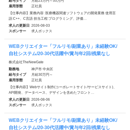
給与タイプ
月給23万円～55万円
雇用形態
正社員
【仕事内容】業務内容: 医療機器関連ソフトウェアの開発業務 使用言
語:C++、C言語 担当工程:プログラミング、評価…
求人の更新日
2026-08-03
スポンサー
求人ボックス
WEBクリエイター「フルリモ/副業あり」未経験OK/
自社システム/20-30代活躍中/賞与年2回/残業なし
株式会社TheNewGate
勤務地
神戸市 中央区
給与タイプ
月給30万円～
雇用形態
正社員
【仕事内容】Webサイト制作(コーポレートサイト/サービスサイト)、
API開発、データベース、デザインを含めたフロント…
求人の更新日
2026-08-06
スポンサー
求人ボックス
WEBクリエイター「フルリモ/副業あり」未経験OK/
自社システム/20-30代活躍中/賞与年2回/残業なし