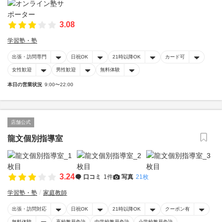
3.08
学習塾・塾
出張・訪問専門
日祝OK
21時以降OK
カード可
女性歓迎
男性歓迎
無料体験
本日の営業状況
9:00〜22:00
店舗公式
龍文個別指導室
3.24
口コミ
1件
写真
21枚
学習塾・塾
家庭教師
出張・訪問対応
日祝OK
21時以降OK
クーポン有
無料体験
高校教員免許
中学校教員免許
小学校教員免許