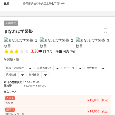
住所
静岡県浜松市中央区上島七丁目7ー9
店舗公式
まなれぼ学習塾
3.30
口コミ
3件
写真
3枚
学習塾・塾
出張・訪問専門
21時以降OK
カード可
女性歓迎
男性歓迎
無料体験
本日の営業状況
15:00〜22:00
価格帯
￥2,000〜￥18,000
主なコース
入会金
15,000
￥
（税込）
入会金
授業料
18,000
￥
（税込）
週3Studyコース