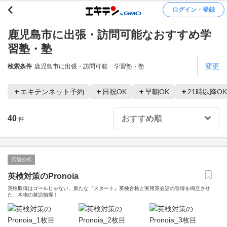
ログイン・登録
鹿児島市に出張・訪問可能なおすすめ学
習塾・塾
変更
検索条件
鹿児島市に出張・訪問可能
学習塾・塾
エキテンネット予約
日祝OK
早朝OK
21時以降OK
40
件
店舗公式
英検対策のPronoia
英検取得はゴールじゃない、新たな『スタート』英検合格と実用英会話の習得を両立させ
た、本物の英語指導！