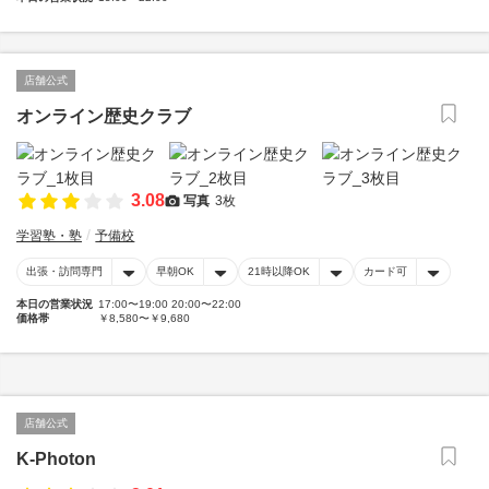
店舗公式
オンライン歴史クラブ
3.08
写真
3枚
学習塾・塾
予備校
出張・訪問専門
早朝OK
21時以降OK
カード可
本日の営業状況
17:00〜19:00 20:00〜22:00
価格帯
￥8,580〜￥9,680
店舗公式
K-Photon