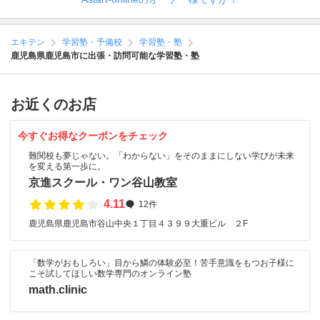
エキテン
学習塾・予備校
学習塾・塾
鹿児島県鹿児島市に出張・訪問可能な学習塾・塾
お近くのお店
今すぐお得なクーポンをチェック
難関校も夢じゃない。「わからない」をそのままにしない学びが未来
を変える第一歩に。
京進スクール・ワン谷山教室
4.11
12件
鹿児島県鹿児島市谷山中央１丁目４３９９大重ビル ２F
「数学がおもしろい」目から鱗の体験必至！苦手意識をもつお子様に
こそ試してほしい数学専門のオンライン塾
math.clinic