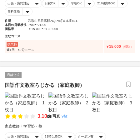
出張・訪問対応
日祝OK
早朝OK
21時以降OK
無料体験
住所
和歌山県日高郡みなべ町東本庄834
本日の営業状況
7:00〜24:00
価格帯
￥15,000〜￥30,000
主なコース
授業料
15,000
￥
（税込）
週1回 60分コース
店舗公式
国語作文教室ろじかる（家庭教師）
3.10
写真
9枚
家庭教師
学習塾・塾
出張・訪問対応
21時以降OK
クーポン有