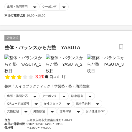
出張・訪問専門
クーポン有
本日の営業状況
10:00〜18:00
店舗公式
整体・バランスからだ塾 YASUTA
3.20
口コミ
1件
整体
カイロプラクティック
学習塾・塾
幼児教室
出張・訪問対応
クーポン有
駐車場有
QRコード決済可
女性スタッフ
完全予約制
女性歓迎
男性歓迎
無料体験
お子様連れOK
住所
広島県広島市安佐南区東野1-18-21
本日の営業状況
9:00〜13:30 14:00〜19:30
価格帯
￥4,000〜￥9,000