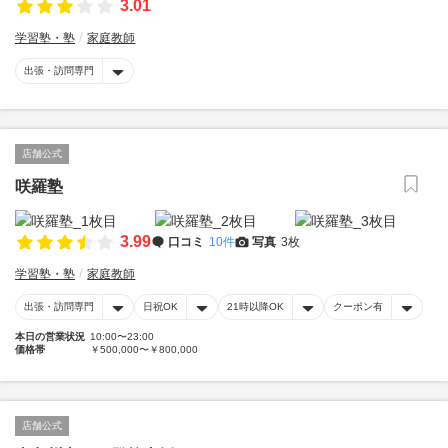
3.01
学習塾・塾
家庭教師
出張・訪問専門
店舗公式
咲羅塾
3.99
口コミ
10件
写真
3枚
学習塾・塾
家庭教師
出張・訪問専門
日祝OK
21時以降OK
クーポン有
本日の営業状況
10:00〜23:00
価格帯
￥500,000〜￥800,000
店舗公式