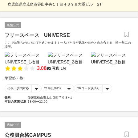
鹿児島県鹿児島市谷山中央１丁目４３９９大重ビル ２F
店舗公式
フリースペース UNIVERSE
ここでは誰もがのびのびと過ごせます！一人ひとりが勉強や自分と向き合える、唯一無二の
場所。
3.08
写真
1枚
学習塾・塾
出張・訪問対応
21時以降OK
QRコード決済可
住所
愛媛県松山市太山寺町７０８−１
本日の営業状況
18:00〜22:00
店舗公式
公務員合格CAMPUS