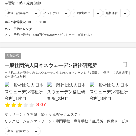
学習塾・塾
家庭教師
出張・訪問専門
ネット予約
21時以降OK
無料体験
本日の営業状況
18:00〜23:00
ネット予約カレンダー
ネット予約で最大10,000円分のAmazonギフトカードが当たる！
店舗公式
一般社団法人日本スウェーデン福祉研究所
半世紀以上の歴史を誇るスウェーデン生まれのタッチケアを『2日間』で習得する認定講座｜
資料請求は無料
3.07
マッサージ
学習塾・塾
幼児教室
エステ
リラクゼーションマッサージ
専門学校・専修学校
託児所・保育サービス
出張・訪問対応