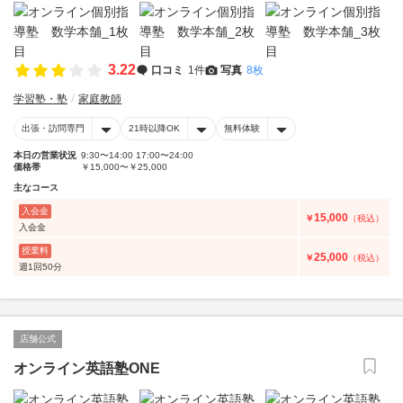
3.22
口コミ
1件
写真
8枚
学習塾・塾
家庭教師
出張・訪問専門
21時以降OK
無料体験
本日の営業状況
9:30〜14:00 17:00〜24:00
価格帯
￥15,000〜￥25,000
主なコース
入会金
15,000
￥
（税込）
入会金
授業料
25,000
￥
（税込）
週1回50分
店舗公式
オンライン英語塾ONE