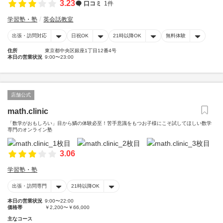
3.23
口コミ
1件
学習塾・塾
英会話教室
出張・訪問対応
日祝OK
21時以降OK
無料体験
住所
東京都中央区銀座1丁目12番4号
本日の営業状況
9:00〜23:00
店舗公式
math.clinic
「数学がおもしろい」目から鱗の体験必至！苦手意識をもつお子様にこそ試してほしい数学
専門のオンライン塾
3.06
学習塾・塾
出張・訪問専門
21時以降OK
本日の営業状況
9:00〜22:00
価格帯
￥2,200〜￥66,000
主なコース