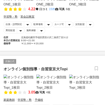
4.22
口コミ
15件
写真
6枚
学習塾・塾
英会話教室
出張・訪問対応
駐車場有
カード可
女性歓迎
男性歓迎
無料体験
住所
北海道札幌市手稲区西宮の沢二条四丁目3-12
本日の営業状況
9:00〜21:00
価格帯
￥11,000〜￥20,000
店舗公式
オンライン個別指導・自習室京大Topi
3.05
写真
4枚
家庭教師
学習塾・塾
予備校