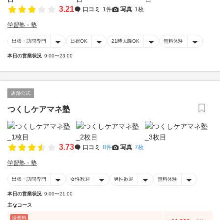
3.21
口コミ
1件
写真
1枚
学習塾・塾
出張・訪問専門
日祝OK
21時以降OK
無料体験
本日の営業状況
9:00〜23:00
店舗公式
つくしケアマネ塾
3.73
口コミ
8件
写真
7枚
学習塾・塾
出張・訪問専門
女性歓迎
男性歓迎
無料体験
本日の営業状況
9:00〜21:00
主なコース
授業料