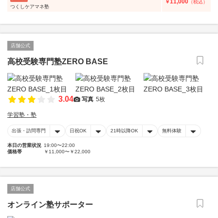
11,000
￥
（税込）
つくしケアマネ塾
店舗公式
高校受験専門塾ZERO BASE
3.04
写真
5枚
学習塾・塾
出張・訪問専門
日祝OK
21時以降OK
無料体験
本日の営業状況
19:00〜22:00
価格帯
￥11,000〜￥22,000
店舗公式
オンライン塾サポーター