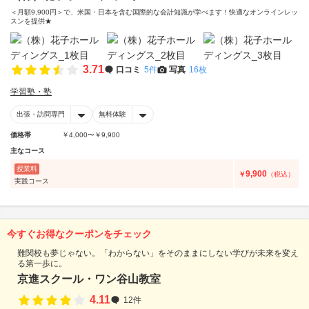
＜月額9,900円＞で、米国・日本を含む国際的な会計知識が学べます！快適なオンラインレッ
スンを提供★
3.71
口コミ
5件
写真
16枚
学習塾・塾
出張・訪問専門
無料体験
価格帯
￥4,000〜￥9,900
主なコース
授業料
9,900
￥
（税込）
実践コース
今すぐお得なクーポンをチェック
難関校も夢じゃない。「わからない」をそのままにしない学びが未来を変え
る第一歩に。
京進スクール・ワン谷山教室
4.11
12件