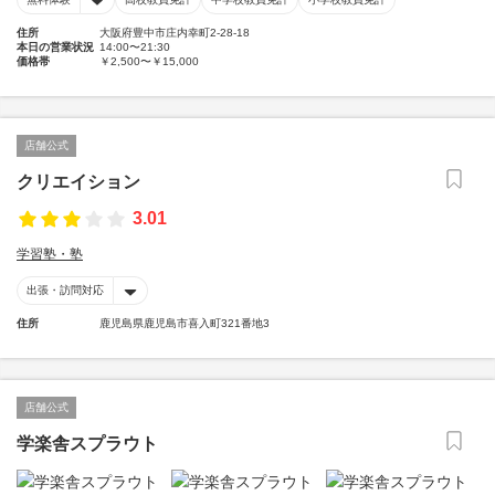
住所
大阪府豊中市庄内幸町2-28-18
本日の営業状況
14:00〜21:30
価格帯
￥2,500〜￥15,000
店舗公式
クリエイション
3.01
学習塾・塾
出張・訪問対応
住所
鹿児島県鹿児島市喜入町321番地3
店舗公式
学楽舎スプラウト