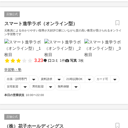
店舗公式
スマート進学ラボ（オンライン型）
元教員による分かりやすい指導が大好評◎家にいながら質の高い教育が受けられるオンライ
ン学習塾です
3.23
口コミ
1件
写真
3枚
学習塾・塾
出張・訪問専門
資料請求
21時以降OK
カード可
女性歓迎
男性歓迎
無料体験
本日の営業状況
10:00〜22:00
店舗公式
（株）花子ホールディングス