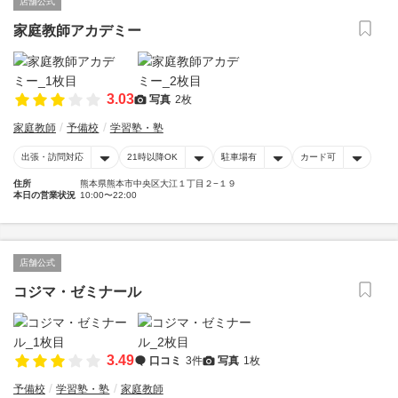
店舗公式
家庭教師アカデミー
3.03
写真
2枚
家庭教師
予備校
学習塾・塾
出張・訪問対応
21時以降OK
駐車場有
カード可
住所
熊本県熊本市中央区大江１丁目２−１９
本日の営業状況
10:00〜22:00
店舗公式
コジマ・ゼミナール
3.49
口コミ
3件
写真
1枚
予備校
学習塾・塾
家庭教師