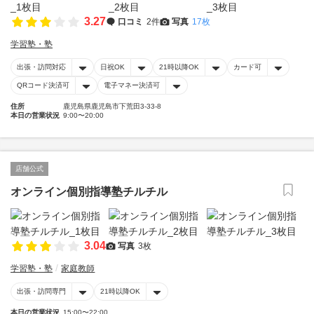
3.27
口コミ
2件
写真
17枚
学習塾・塾
出張・訪問対応
日祝OK
21時以降OK
カード可
QRコード決済可
電子マネー決済可
住所
鹿児島県鹿児島市下荒田3-33-8
本日の営業状況
9:00〜20:00
店舗公式
オンライン個別指導塾チルチル
3.04
写真
3枚
学習塾・塾
家庭教師
出張・訪問専門
21時以降OK
本日の営業状況
15:00〜22:00