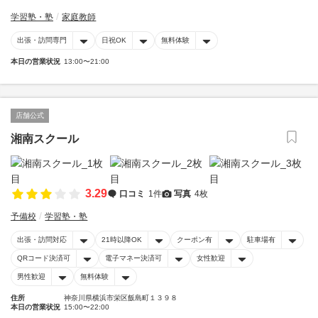
学習塾・塾
家庭教師
出張・訪問専門
日祝OK
無料体験
本日の営業状況
13:00〜21:00
店舗公式
湘南スクール
3.29
口コミ
1件
写真
4枚
予備校
学習塾・塾
出張・訪問対応
21時以降OK
クーポン有
駐車場有
QRコード決済可
電子マネー決済可
女性歓迎
男性歓迎
無料体験
住所
神奈川県横浜市栄区飯島町１３９８
本日の営業状況
15:00〜22:00