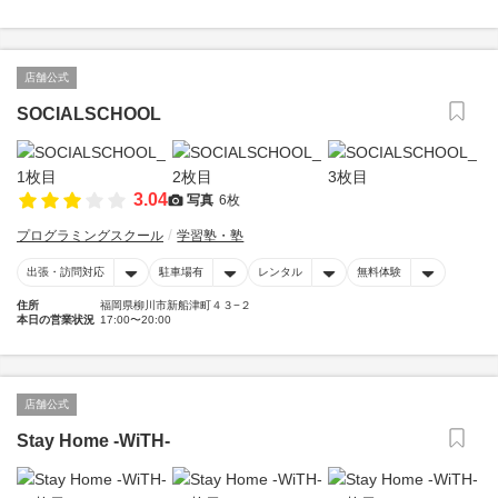
店舗公式
SOCIALSCHOOL
3.04
写真
6枚
プログラミングスクール
学習塾・塾
出張・訪問対応
駐車場有
レンタル
無料体験
住所
福岡県柳川市新船津町４３−２
本日の営業状況
17:00〜20:00
店舗公式
Stay Home -WiTH-