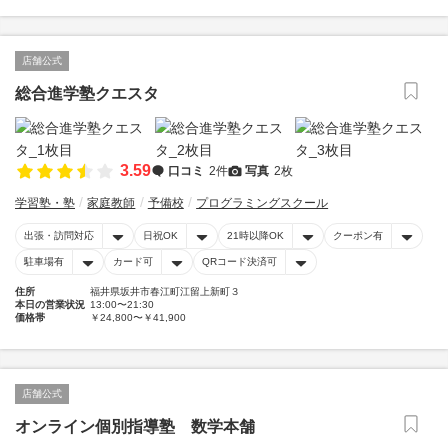
店舗公式
総合進学塾クエスタ
3.59
口コミ
2件
写真
2枚
学習塾・塾
家庭教師
予備校
プログラミングスクール
出張・訪問対応
日祝OK
21時以降OK
クーポン有
駐車場有
カード可
QRコード決済可
住所
福井県坂井市春江町江留上新町３
本日の営業状況
13:00〜21:30
価格帯
￥24,800〜￥41,900
店舗公式
オンライン個別指導塾 数学本舗