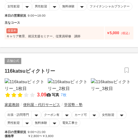
女性歓迎
男性歓迎
無料体験
ファイナンシャルプランナー
本日の営業状況
9:00〜18:00
主なコース
授業料
5,000
￥
（税込）
キャリア教育、就活支援セミナー、従業員研修 講師
店舗公式
116katsuビィクトリー
3.09
写真
7枚
家庭教師
便利屋・代行サービス
学習塾・塾
出張・訪問専門
クーポン有
カード可
女性歓迎
男性歓迎
無料体験
電気工事士
本日の営業状況
9:00〜21:00
価格帯
￥2,800〜￥3,800