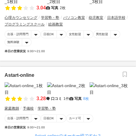
3.04
写真
2枚
心理カウンセリング
学習塾・塾
パソコン教室
幼児教室
日本語学校
プログラミングスクール
絵画教室
出張・訪問専門
日祝OK
女性歓迎
男性歓迎
無料体験
本日の営業状況
9:00〜21:00
Astart-online
3.28
口コミ
1件
写真
8枚
家庭教師
予備校
学習塾・塾
出張・訪問専門
日祝OK
カード可
本日の営業状況
9:00〜21:00
Astart-onlineのオーナー様ですか？