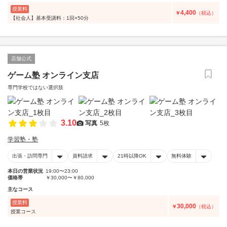
授業料
4,400
￥
（税込）
【社会人】基本受講料：1回×50分
店舗公式
ゲーム塾 オンライン支店
専門学校ではない選択肢
3.10
写真
5枚
学習塾・塾
出張・訪問専門
資料請求
21時以降OK
無料体験
本日の営業状況
19:00〜23:00
価格帯
￥30,000〜￥80,000
主なコース
授業料
30,000
￥
（税込）
授業コース