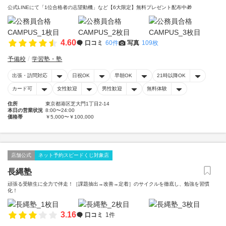
公式LINEにて「1位合格者の志望動機」など【6大限定】無料プレゼント配布中🎁
4.60
口コミ
60件
写真
109枚
予備校
学習塾・塾
出張・訪問対応
日祝OK
早朝OK
21時以降OK
カード可
女性歓迎
男性歓迎
無料体験
住所
東京都港区芝大門1丁目2-14
本日の営業状況
8:00〜24:00
価格帯
￥5,000〜￥100,000
店舗公式
ネット予約スピードくじ対象店
長縄塾
頑張る受験生に全力で伴走！［課題抽出→改善→定着］のサイクルを徹底し、勉強を習慣
化！
3.16
口コミ
1件