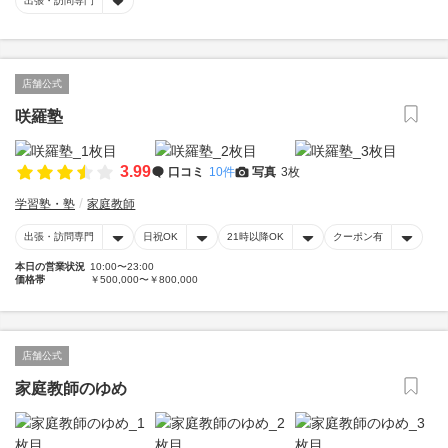
出張・訪問専門
店舗公式
咲羅塾
3.99
口コミ
10件
写真
3枚
学習塾・塾
家庭教師
出張・訪問専門
日祝OK
21時以降OK
クーポン有
本日の営業状況
10:00〜23:00
価格帯
￥500,000〜￥800,000
店舗公式
家庭教師のゆめ