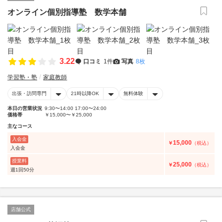
オンライン個別指導塾 数学本舗
3.22
口コミ
1件
写真
8枚
学習塾・塾
家庭教師
出張・訪問専門
21時以降OK
無料体験
本日の営業状況
9:30〜14:00 17:00〜24:00
価格帯
￥15,000〜￥25,000
主なコース
入会金
15,000
￥
（税込）
入会金
授業料
25,000
￥
（税込）
週1回50分
店舗公式