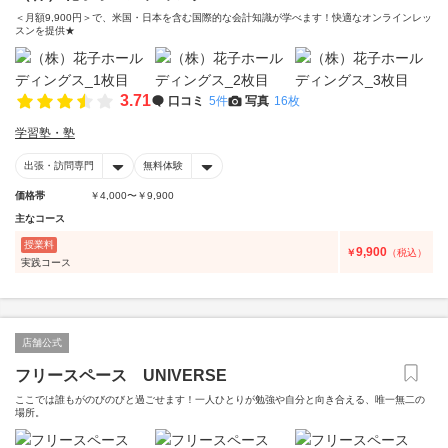
＜月額9,900円＞で、米国・日本を含む国際的な会計知識が学べます！快適なオンラインレッ
スンを提供★
3.71
口コミ
5件
写真
16枚
学習塾・塾
出張・訪問専門
無料体験
価格帯
￥4,000〜￥9,900
主なコース
授業料
9,900
￥
（税込）
実践コース
店舗公式
フリースペース UNIVERSE
ここでは誰もがのびのびと過ごせます！一人ひとりが勉強や自分と向き合える、唯一無二の
場所。