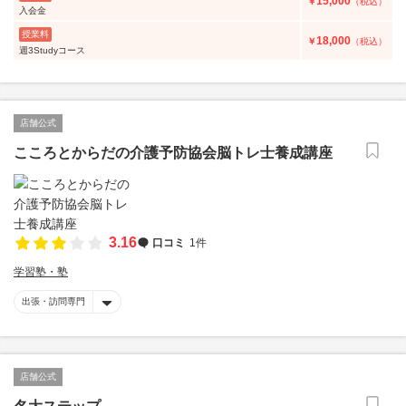
15,000
￥
（税込）
入会金
授業料
18,000
￥
（税込）
週3Studyコース
店舗公式
こころとからだの介護予防協会脳トレ士養成講座
3.16
口コミ
1件
学習塾・塾
出張・訪問専門
店舗公式