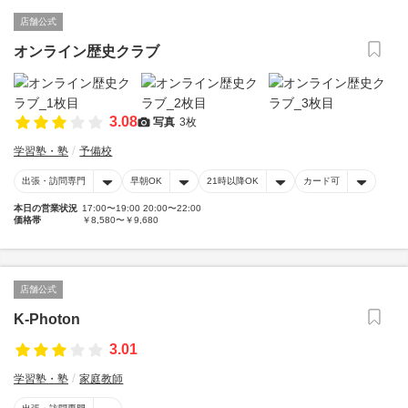
店舗公式
オンライン歴史クラブ
3.08
写真
3枚
学習塾・塾
予備校
出張・訪問専門
早朝OK
21時以降OK
カード可
本日の営業状況
17:00〜19:00 20:00〜22:00
価格帯
￥8,580〜￥9,680
店舗公式
K-Photon
3.01
学習塾・塾
家庭教師