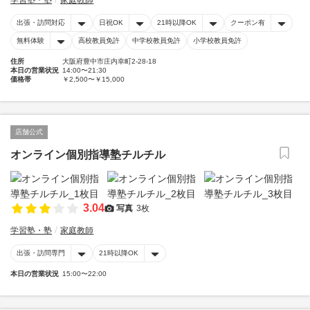
学習塾・塾
家庭教師
出張・訪問対応
日祝OK
21時以降OK
クーポン有
無料体験
高校教員免許
中学校教員免許
小学校教員免許
住所
大阪府豊中市庄内幸町2-28-18
本日の営業状況
14:00〜21:30
価格帯
￥2,500〜￥15,000
店舗公式
オンライン個別指導塾チルチル
3.04
写真
3枚
学習塾・塾
家庭教師
出張・訪問専門
21時以降OK
本日の営業状況
15:00〜22:00