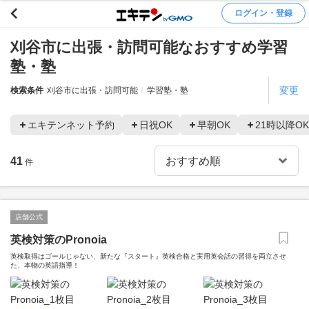
ログイン・登録
刈谷市に出張・訪問可能なおすすめ学習
塾・塾
変更
検索条件
刈谷市に出張・訪問可能
学習塾・塾
エキテンネット予約
日祝OK
早朝OK
21時以降OK
41
件
店舗公式
英検対策のPronoia
英検取得はゴールじゃない、新たな『スタート』英検合格と実用英会話の習得を両立させ
た、本物の英語指導！