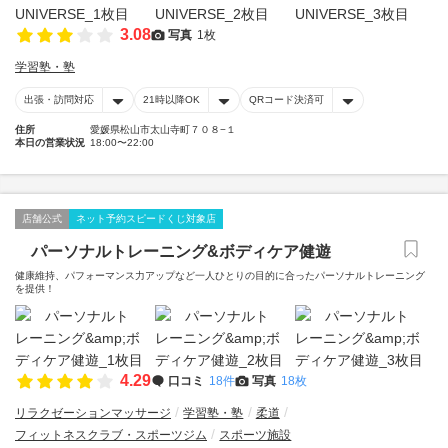
3.08
写真
1枚
学習塾・塾
出張・訪問対応
21時以降OK
QRコード決済可
住所
愛媛県松山市太山寺町７０８−１
本日の営業状況
18:00〜22:00
店舗公式
ネット予約スピードくじ対象店
パーソナルトレーニング&ボディケア健遊
健康維持、パフォーマンス力アップなど一人ひとりの目的に合ったパーソナルトレーニング
を提供！
4.29
口コミ
18件
写真
18枚
リラクゼーションマッサージ
学習塾・塾
柔道
フィットネスクラブ・スポーツジム
スポーツ施設