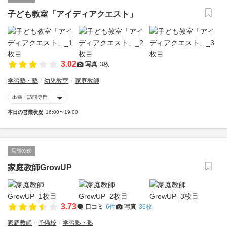
子ども教室「アイディアクエスト」
3.02
写真
3枚
学習塾・塾
幼児教室
家庭教師
出張・訪問専門
本日の営業状況
16:00〜19:00
店舗公式
家庭教師GrowUP
3.73
口コミ
6件
写真
36枚
家庭教師
予備校
学習塾・塾