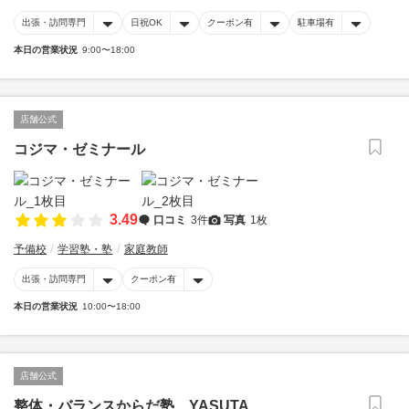
出張・訪問専門
日祝OK
クーポン有
駐車場有
本日の営業状況
9:00〜18:00
店舗公式
コジマ・ゼミナール
3.49
口コミ
3件
写真
1枚
予備校
学習塾・塾
家庭教師
出張・訪問専門
クーポン有
本日の営業状況
10:00〜18:00
店舗公式
整体・バランスからだ塾 YASUTA