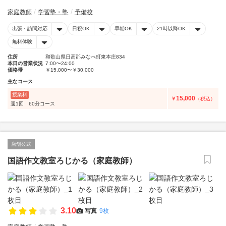
家庭教師
学習塾・塾
予備校
出張・訪問対応
日祝OK
早朝OK
21時以降OK
無料体験
住所
和歌山県日高郡みなべ町東本庄834
本日の営業状況
7:00〜24:00
価格帯
￥15,000〜￥30,000
主なコース
授業料
15,000
￥
（税込）
週1回 60分コース
店舗公式
国語作文教室ろじかる（家庭教師）
3.10
写真
9枚