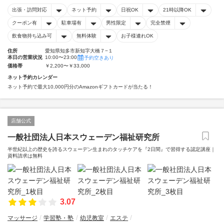
出張・訪問対応
ネット予約
日祝OK
21時以降OK
クーポン有
駐車場有
男性限定
完全禁煙
飲食物持ち込み可
無料体験
お子様連れOK
住所
愛知県知多市新知字大橋７−１
本日の営業状況
10:00〜23:00
予約空きあり
価格帯
￥2,200〜￥33,000
ネット予約カレンダー
ネット予約で最大10,000円分のAmazonギフトカードが当たる！
店舗公式
一般社団法人日本スウェーデン福祉研究所
半世紀以上の歴史を誇るスウェーデン生まれのタッチケアを『2日間』で習得する認定講座｜
資料請求は無料
3.07
マッサージ
学習塾・塾
幼児教室
エステ