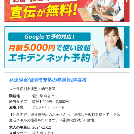
発達障害個別指導塾の塾講師/刈谷校
ステラ個別支援塾・幼児教室
勤務地
愛知県 刈谷市
給与タイプ
時給1,400円～2,000円
雇用形態
アルバイト・パート
【仕事内容】発達障がいのお子さんへ、準備した教材を使って、学習・
生活スキルの指導を行います。 <受動喫煙対策> 敷地…
求人の更新日
2024-11-12
スポンサー
求人ボックス