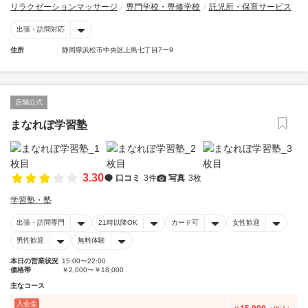
リラクゼーションマッサージ
専門学校・専修学校
託児所・保育サービス
出張・訪問対応
住所
静岡県浜松市中央区上島七丁目7ー9
店舗公式
まなれぼ学習塾
3.30
口コミ
3件
写真
3枚
学習塾・塾
出張・訪問専門
21時以降OK
カード可
女性歓迎
男性歓迎
無料体験
本日の営業状況
15:00〜22:00
価格帯
￥2,000〜￥18,000
主なコース
入会金