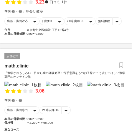
3.23
口コミ
1件
学習塾・塾
英会話教室
出張・訪問対応
日祝OK
21時以降OK
無料体験
住所
東京都中央区銀座1丁目12番4号
本日の営業状況
9:00〜23:00
店舗公式
math.clinic
「数学がおもしろい」目から鱗の体験必至！苦手意識をもつお子様にこそ試してほしい数学
専門のオンライン塾
3.06
学習塾・塾
出張・訪問専門
21時以降OK
本日の営業状況
9:00〜22:00
価格帯
￥2,200〜￥66,000
主なコース