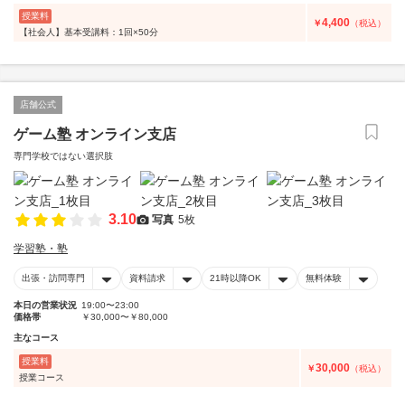
授業料
4,400
￥
（税込）
【社会人】基本受講料：1回×50分
店舗公式
ゲーム塾 オンライン支店
専門学校ではない選択肢
3.10
写真
5枚
学習塾・塾
出張・訪問専門
資料請求
21時以降OK
無料体験
本日の営業状況
19:00〜23:00
価格帯
￥30,000〜￥80,000
主なコース
授業料
30,000
￥
（税込）
授業コース