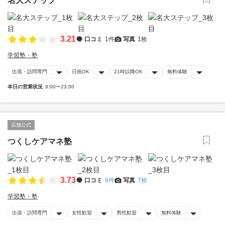
名大ステップ
3.21
口コミ
1件
写真
1枚
学習塾・塾
出張・訪問専門
日祝OK
21時以降OK
無料体験
本日の営業状況
9:00〜23:00
店舗公式
つくしケアマネ塾
3.73
口コミ
8件
写真
7枚
学習塾・塾
出張・訪問専門
女性歓迎
男性歓迎
無料体験