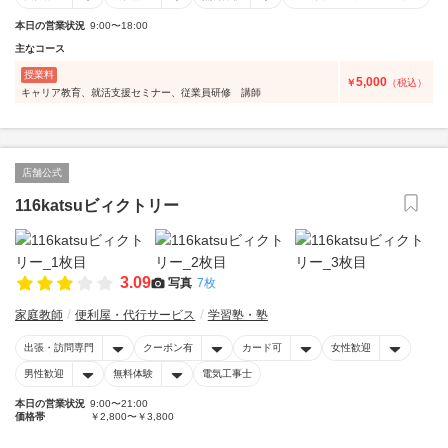
本日の営業状況
9:00〜18:00
主なコース
授業料
5,000
￥
（税込）
キャリア教育、就活支援セミナー、従業員研修 講師
店舗公式
116katsuビィクトリー
3.09
写真
7枚
家庭教師
便利屋・代行サービス
学習塾・塾
出張・訪問専門
クーポン有
カード可
女性歓迎
男性歓迎
無料体験
電気工事士
本日の営業状況
9:00〜21:00
価格帯
￥2,800〜￥3,800