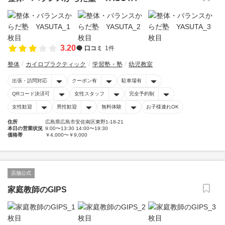
3.20
口コミ
1件
整体
カイロプラクティック
学習塾・塾
幼児教室
出張・訪問対応
クーポン有
駐車場有
QRコード決済可
女性スタッフ
完全予約制
女性歓迎
男性歓迎
無料体験
お子様連れOK
住所
広島県広島市安佐南区東野1-18-21
本日の営業状況
9:00〜13:30 14:00〜19:30
価格帯
￥4,000〜￥9,000
店舗公式
家庭教師のGIPS