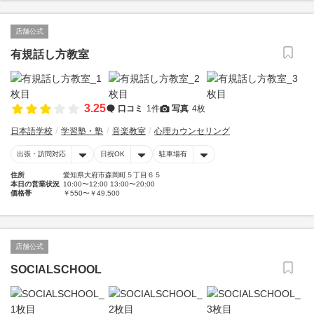
店舗公式
有規話し方教室
3.25
口コミ
1件
写真
4枚
日本語学校
学習塾・塾
音楽教室
心理カウンセリング
出張・訪問対応
日祝OK
駐車場有
住所
愛知県大府市森岡町５丁目６５
本日の営業状況
10:00〜12:00 13:00〜20:00
価格帯
￥550〜￥49,500
店舗公式
SOCIALSCHOOL