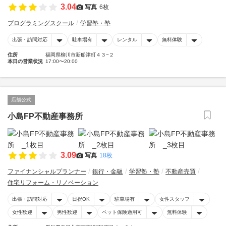
3.04
写真
6枚
プログラミングスクール
学習塾・塾
出張・訪問対応
駐車場有
レンタル
無料体験
住所
福岡県柳川市新船津町４３−２
本日の営業状況
17:00〜20:00
店舗公式
小島FP不動産事務所
3.09
写真
18枚
ファイナンシャルプランナー
銀行・金融
学習塾・塾
不動産売買
住宅リフォーム・リノベーション
出張・訪問対応
日祝OK
駐車場有
女性スタッフ
女性歓迎
男性歓迎
ペット保険適用可
無料体験