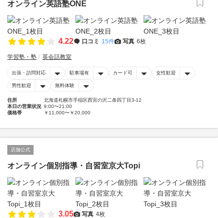
オンライン英語塾ONE
4.22
口コミ
15件
写真
6枚
学習塾・塾
英会話教室
出張・訪問対応
駐車場有
カード可
女性歓迎
男性歓迎
無料体験
住所
北海道札幌市手稲区西宮の沢二条四丁目3-12
本日の営業状況
9:00〜21:00
価格帯
￥11,000〜￥20,000
店舗公式
オンライン個別指導・自習室京大Topi
3.05
写真
4枚