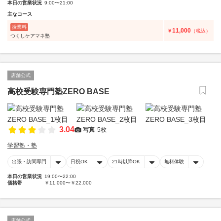
本日の営業状況
9:00〜21:00
主なコース
授業料
11,000
￥
（税込）
つくしケアマネ塾
店舗公式
高校受験専門塾ZERO BASE
3.04
写真
5枚
学習塾・塾
出張・訪問専門
日祝OK
21時以降OK
無料体験
本日の営業状況
19:00〜22:00
価格帯
￥11,000〜￥22,000
店舗公式