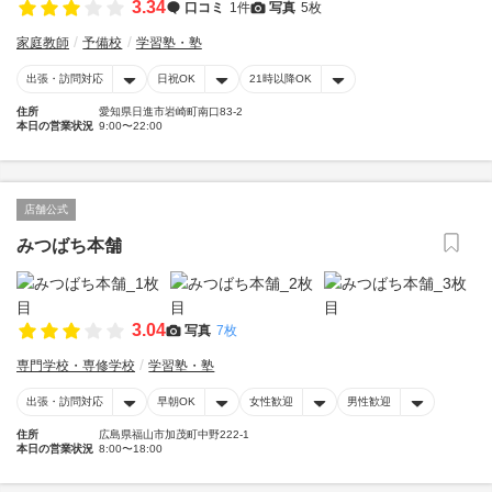
3.34
口コミ
1件
写真
5枚
家庭教師
予備校
学習塾・塾
出張・訪問対応
日祝OK
21時以降OK
住所
愛知県日進市岩崎町南口83-2
本日の営業状況
9:00〜22:00
店舗公式
みつばち本舗
3.04
写真
7枚
専門学校・専修学校
学習塾・塾
出張・訪問対応
早朝OK
女性歓迎
男性歓迎
住所
広島県福山市加茂町中野222-1
本日の営業状況
8:00〜18:00