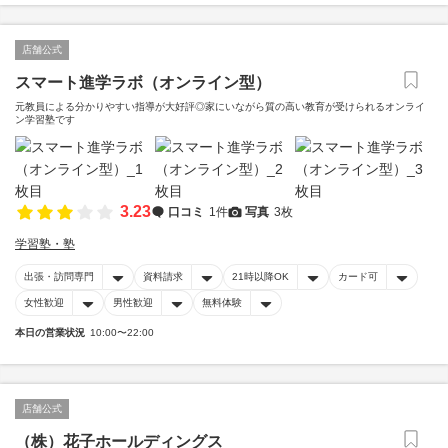
店舗公式
スマート進学ラボ（オンライン型）
元教員による分かりやすい指導が大好評◎家にいながら質の高い教育が受けられるオンライ
ン学習塾です
3.23
口コミ
1件
写真
3枚
学習塾・塾
出張・訪問専門
資料請求
21時以降OK
カード可
女性歓迎
男性歓迎
無料体験
本日の営業状況
10:00〜22:00
店舗公式
（株）花子ホールディングス