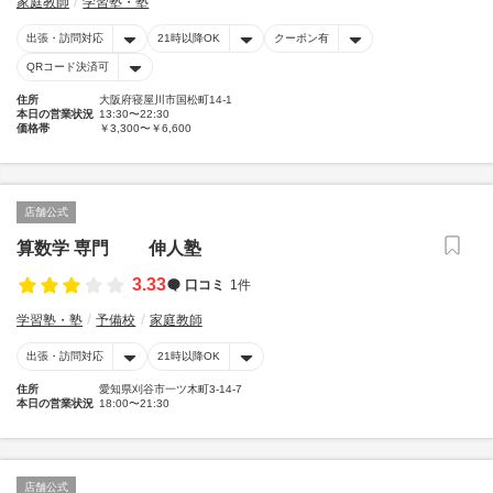
家庭教師
学習塾・塾
出張・訪問対応
21時以降OK
クーポン有
QRコード決済可
住所
大阪府寝屋川市国松町14-1
本日の営業状況
13:30〜22:30
価格帯
￥3,300〜￥6,600
店舗公式
算数学 専門 伸人塾
3.33
口コミ
1件
学習塾・塾
予備校
家庭教師
出張・訪問対応
21時以降OK
住所
愛知県刈谷市一ツ木町3-14-7
本日の営業状況
18:00〜21:30
店舗公式