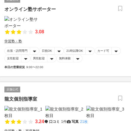
オンライン塾サポーター
3.08
学習塾・塾
出張・訪問専門
日祝OK
21時以降OK
カード可
女性歓迎
男性歓迎
無料体験
本日の営業状況
9:00〜22:00
店舗公式
龍文個別指導室
3.24
口コミ
1件
写真
21枚