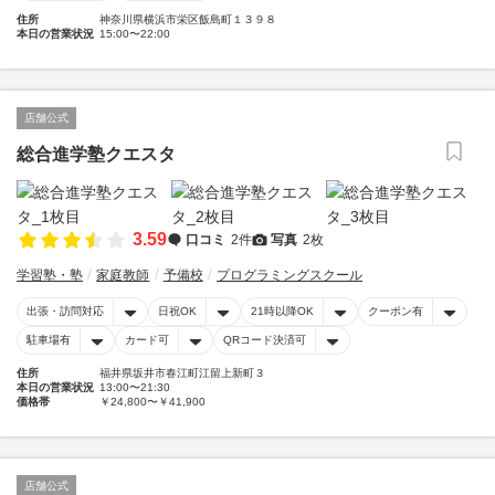
住所
神奈川県横浜市栄区飯島町１３９８
本日の営業状況
15:00〜22:00
店舗公式
総合進学塾クエスタ
3.59
口コミ
2件
写真
2枚
学習塾・塾
家庭教師
予備校
プログラミングスクール
出張・訪問対応
日祝OK
21時以降OK
クーポン有
駐車場有
カード可
QRコード決済可
住所
福井県坂井市春江町江留上新町３
本日の営業状況
13:00〜21:30
価格帯
￥24,800〜￥41,900
店舗公式