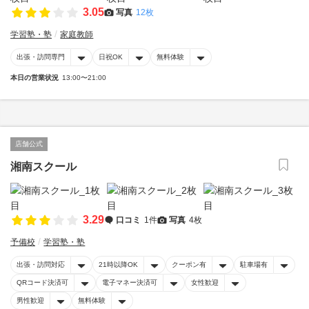
3.05
写真
12枚
学習塾・塾
家庭教師
出張・訪問専門
日祝OK
無料体験
本日の営業状況
13:00〜21:00
店舗公式
湘南スクール
3.29
口コミ
1件
写真
4枚
予備校
学習塾・塾
出張・訪問対応
21時以降OK
クーポン有
駐車場有
QRコード決済可
電子マネー決済可
女性歓迎
男性歓迎
無料体験