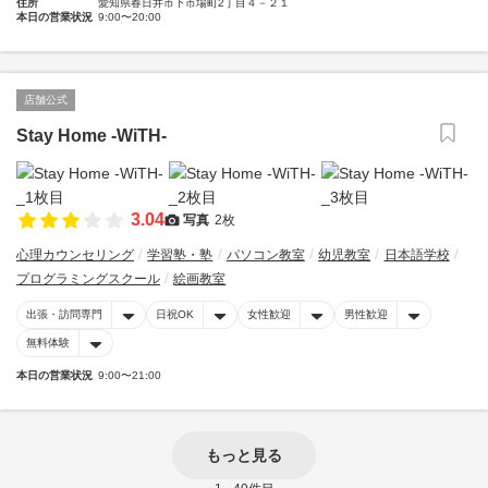
住所
愛知県春日井市下市場町2丁目４－２１
本日の営業状況
9:00〜20:00
店舗公式
Stay Home -WiTH-
3.04
写真
2枚
心理カウンセリング
学習塾・塾
パソコン教室
幼児教室
日本語学校
プログラミングスクール
絵画教室
出張・訪問専門
日祝OK
女性歓迎
男性歓迎
無料体験
本日の営業状況
9:00〜21:00
もっと見る