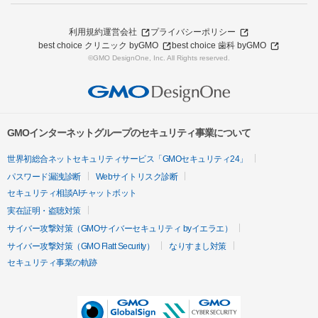
利用規約
運営会社
プライバシーポリシー
best choice クリニック byGMO
best choice 歯科 byGMO
©GMO DesignOne, Inc. All Rights reserved.
GMOインターネットグループのセキュリティ事業について
世界初総合ネットセキュリティサービス「GMOセキュリティ24」
パスワード漏洩診断
Webサイトリスク診断
セキュリティ相談AIチャットボット
実在証明・盗聴対策
サイバー攻撃対策（GMOサイバーセキュリティ byイエラエ）
サイバー攻撃対策（GMO Flatt Security）
なりすまし対策
セキュリティ事業の軌跡