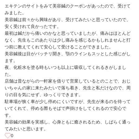
エキテンのサイトをみて美容鍼のクーポンがあったので、受けて
みました。
美容鍼は前々から興味があり、受けてみたいと思っていたので、
安く受けれて良かったです。
最初は鍼だから痛いのかなと思っていましたが、痛みはほとんど
なく、先生もこのあたりは少し痛みを感じるかもしれませんと打
つ前に教えてくれて安心して受けることができました。
美容鍼後は目がパッチリ開き、顎のラインもスッとした感じがし
ます。
夜、化粧水を塗る時もいつも以上に吸収してくれるきがしまし
た。
店舗は昔ながらの一軒家を借りて営業しているとのことで、おじ
いちゃんの家に来たみたいで落ち着き、先生と私だけなので、周
りの目を気にせず、ゆっくりできます。
駐車場が狭く車が少し停めにくいですが、先生が来るのを待って
いてくれて、停める際もそばで声掛けをしてくれるので安心で
す。
美容鍼の効果を実感し、心身ともに癒されるため、しばらく通っ
てみたいと思います。
0