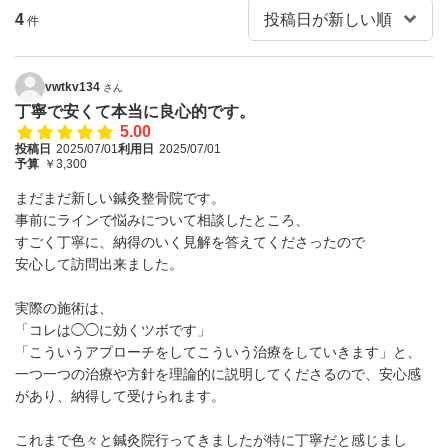
4
件
vwtkv134
さん
丁寧で安くて本当に良心的です。
5.00
投稿日
2025/07/01
利用日
2025/07/01
予算
￥3,300
まだまだ新しい鍼灸整骨院です。
事前にラインで悩みについて相談したところ、
すごく丁寧に、納得のいく見解を答えてくださったので
安心して訪問出来ました。
実際の施術は、
「コレは◯◯に効くツボです」
「こういうアプローチをしてこういう治療をしていきます」と、
一つ一つの治療や方針を理論的に説明してくださるので、安心感
があり、納得して受けられます。
これまで色々と鍼灸院行ってきましたが特に丁寧だと感じまし