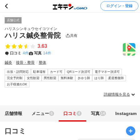
ログイン・登録
店舗公式
ハリスシンキュウセイコツイン
ハリス鍼灸整骨院
共有
3.63
口コミ
4件
写真
14件
鍼灸
接骨・整骨
整体
出張・訪問対応
駐車場有
カード可
QRコード決済可
電子マネー決済可
完全予約制
女性歓迎
男性歓迎
無料体験
きゆう師
はり師
柔道整復師
お子様連れOK
詳細情報を見る
店舗情報
メニュー
口コミ
写真
Instagram
6
4
14
口コミ