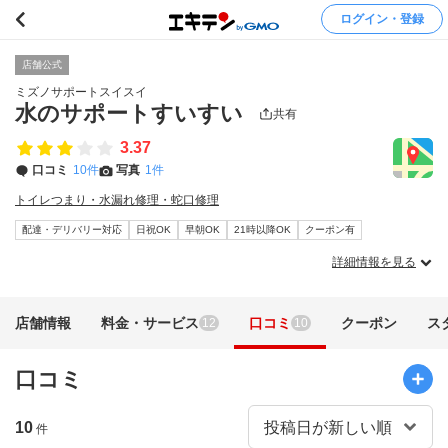
ログイン・登録
店舗公式
ミズノサポートスイスイ
水のサポートすいすい
共有
3.37
口コミ
10件
写真
1件
トイレつまり・水漏れ修理・蛇口修理
配達・デリバリー対応
日祝OK
早朝OK
21時以降OK
クーポン有
詳細情報を見る
店舗情報
料金・サービス
口コミ
クーポン
ス
12
10
口コミ
10
件