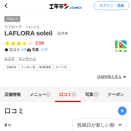
ログイン・登録
店舗公式
ラフローラ ソレイユ
LAFLORA soleil
共有
3.56
口コミ
4件
写真
11件
エステ
マッサージ
日祝OK
クーポン有
駐車場有
カード可
詳細情報を見る
店舗情報
メニュー
口コミ
写真
クーポン
4
4
11
口コミ
4
件