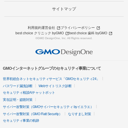
サイトマップ
利用規約
運営会社
プライバシーポリシー
best choice クリニック byGMO
best choice 歯科 byGMO
©GMO DesignOne, Inc. All Rights reserved.
GMOインターネットグループのセキュリティ事業について
世界初総合ネットセキュリティサービス「GMOセキュリティ24」
パスワード漏洩診断
Webサイトリスク診断
セキュリティ相談AIチャットボット
実在証明・盗聴対策
サイバー攻撃対策（GMOサイバーセキュリティ byイエラエ）
サイバー攻撃対策（GMO Flatt Security）
なりすまし対策
セキュリティ事業の軌跡