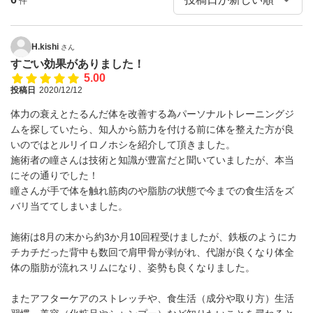
件
H.kishi
さん
すごい効果がありました！
5.00
投稿日
2020/12/12
体力の衰えとたるんだ体を改善する為パーソナルトレーニングジ
ムを探していたら、知人から筋力を付ける前に体を整えた方が良
いのではとルリイロノホシを紹介して頂きました。
施術者の瞳さんは技術と知識が豊富だと聞いていましたが、本当
にその通りでした！
瞳さんが手で体を触れ筋肉のや脂肪の状態で今までの食生活をズ
バリ当ててしまいました。
施術は8月の末から約3か月10回程受けましたが、鉄板のようにカ
チカチだった背中も数回で肩甲骨が剥がれ、代謝が良くなり体全
体の脂肪が流れスリムになり、姿勢も良くなりました。
またアフターケアのストレッチや、食生活（成分や取り方）生活