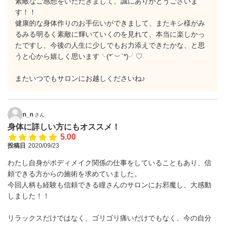
素敵なご感想をいただきまして、誠にありがとうございま
す！！
健康的な身体作りのお手伝いができまして、またキシ様がみ
るみる明るく素敵に輝いていくのを見れて、本当に楽しかっ
たですし、今後の人生に少しでもお力添えできたかな、と思
うと心から嬉しく思います╰(*´︶`*)╯♡
またいつでもサロンにお越しくださいね♪
n_n
さん
身体に詳しい方にもオススメ！
5.00
投稿日
2020/09/23
わたし自身がボディメイク関係の仕事をしていることもあり、信
頼できる方からの施術を求めていました。
今回人柄も経験も信頼できる瞳さんのサロンにお邪魔し、大感動
しました！！
リラックスだけではなく、ゴリゴリ痛いだけでもなく、今の自分