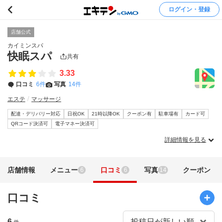
ログイン・登録
店舗公式
カイミンスパ
快眠スパ
共有
3.33
口コミ
6件
写真
14件
エステ
マッサージ
配達・デリバリー対応
日祝OK
21時以降OK
クーポン有
駐車場有
カード可
QRコード決済可
電子マネー決済可
詳細情報を見る
店舗情報
メニュー
口コミ
写真
クーポン
6
6
14
口コミ
6