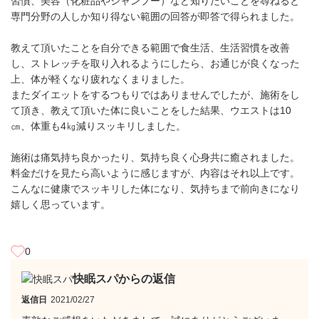
習慣、美容（化粧品やシャンプー）など知りたいことを尋ねると
専門分野の人しか知り得ない範囲の回答が即答で得られました。
教えて頂いたことを自分できる範囲で食生活、生活習慣を改善
し、ストレッチを取り入れるようにしたら、お通じが良くなった
上、体が軽くなり疲れなくまりました。
またダイエットをするつもりではありませんでしたが、施術をし
て頂き、教えて頂いた体に良いことをした結果、ウエストは10
㎝、体重も4㎏減りスッキリしました。
施術は痛気持ち良かったり、気持ち良く心身共に癒されました。
料金だけを見たら高いように感じますが、内容はそれ以上です。
こんなに健康でスッキリした体になり、気持ちまで前向きになり
嬉しく思っています。
0
快眠スパからの返信
返信日
2021/02/27