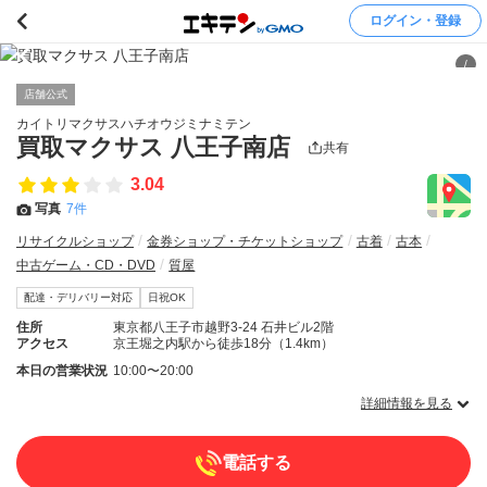
ログイン・登録
/
店舗公式
カイトリマクサスハチオウジミナミテン
買取マクサス 八王子南店
共有
3.04
写真
7件
リサイクルショップ
金券ショップ・チケットショップ
古着
古本
中古ゲーム・CD・DVD
質屋
配達・デリバリー対応
日祝OK
住所
東京都八王子市越野3-24 石井ビル2階
アクセス
京王堀之内駅から徒歩18分（1.4km）
本日の営業状況
10:00〜20:00
詳細情報を見る
電話する