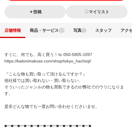
投稿
マイリスト
店舗情報
商品・サービス
写真
スタッフ
アク
20
7
すぐに、何でも、高く買う！℡ 050-5805-1097
https://kaitorimakxas.com/shop/tokyo_hachioji/
『こんな物も買い取って頂けるんですか？』
他社様では買い取れない・買い取らない、
そういったジャンルの物も買取できるのが弊社でのウリになりま
す。
是非どんな物でも一度お問い合わせくださいませ。
■━■━■━■━■━■━■━■━■━■━■━■━■━■