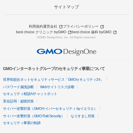
サイトマップ
利用規約
運営会社
プライバシーポリシー
best choice クリニック byGMO
best choice 歯科 byGMO
©GMO DesignOne, Inc. All Rights reserved.
GMOインターネットグループのセキュリティ事業について
世界初総合ネットセキュリティサービス「GMOセキュリティ24」
パスワード漏洩診断
Webサイトリスク診断
セキュリティ相談AIチャットボット
実在証明・盗聴対策
サイバー攻撃対策（GMOサイバーセキュリティ byイエラエ）
サイバー攻撃対策（GMO Flatt Security）
なりすまし対策
セキュリティ事業の軌跡