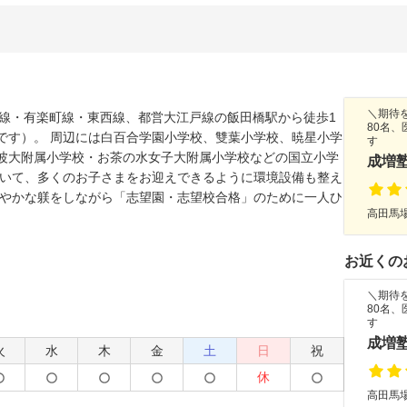
＼期待
北線・有楽町線・東西線、都営大江戸線の飯田橋駅から徒歩1
80名、
です）。 周辺には白百合学園小学校、雙葉小学校、暁星小学
す
波大附属小学校・お茶の水女子大附属小学校などの国立小学
成増
ていて、多くのお子さまをお迎えできるように環境設備も整え
細やかな躾をしながら「志望園・志望校合格」のために一人ひ
高田馬場
お近くの
＼期待
80名、
す
成増
火
水
木
金
土
日
祝
休
高田馬場