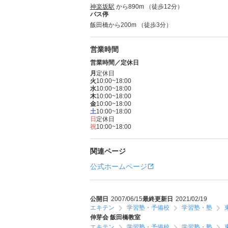
神楽坂駅
から890m （徒歩12分）
バス停
飯田橋から200m （徒歩3分）
営業時間
営業時間／定休日
月
定休日
火
10:00~18:00
水
10:00~18:00
木
10:00~18:00
金
10:00~18:00
土
10:00~18:00
日
定休日
祝
10:00~18:00
関連ページ
公式ホームページ
公開日
2007/06/15
最終更新日
2021/02/19
エキテン
学習塾・予備校
学習塾・塾
伸芽会 飯田橋教室
エキテン
学習塾・予備校
学習塾・塾