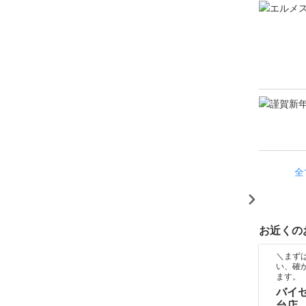
全
お近くの
＼まず
い、確
ます。
バイ
台店