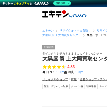
無料診断
エキテン
リサイクル・中古買取り
リサイ
大黒屋 質 上大岡買取センター
商品・サービス
店舗公式
ダイコクヤシチカミオオオカカイトリセンター
大黒屋 質 上大岡買取セン
4.83
口コミ
101件
写真
103件
リサイクルショップ
質屋
金券ショップ・チケ
配達・デリバリー対応
クーポン有
駐車場有
カード