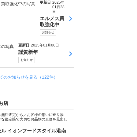
中
更新日
2025年
】
01月28
日
ヴ
エルメス買
ァ
取強化中
ン
ク
お知らせ
リ
ー
更新日
2025年01月06日
フ
謹賀新年
＆
お知らせ
ア
ー
ペ
てのお知らせを見る（122件）
ル
ジ
ュ
お店
エ
リ
は無料査定から／お客様の想いに寄り添
ー
かな鑑定眼で大切なお品物の真価を見出し
の
お
セル イオンフードスタイル港南
買