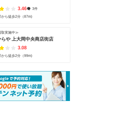
い
3.46
3件
取
り
から徒歩2分（87m)
横
浜
港
買取実施中≫
南
からや 上大岡中央商店街店
区
3.08
上
大
から徒歩2分（99m)
岡
駅
即
時
現
金
買
取
宝
石
・
貴