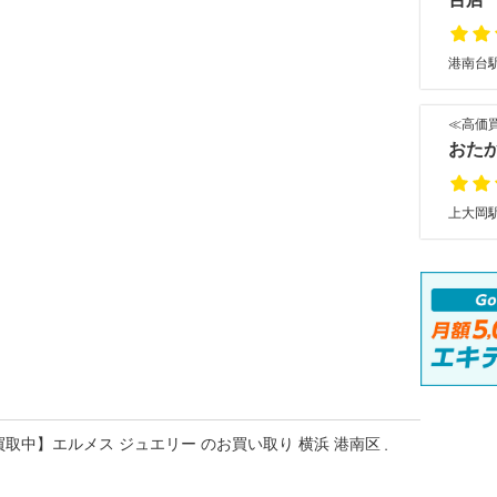
港南台駅
≪高価
おた
上大岡駅