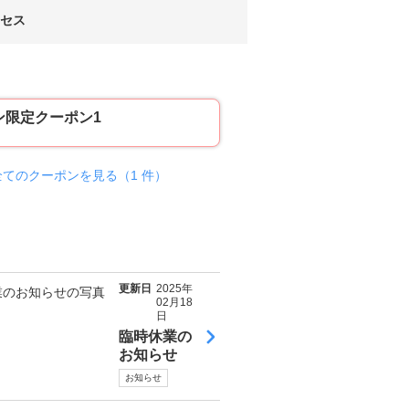
セス
ン限定クーポン1
券買取
全てのクーポンを見る（1 件）
宝
石
・
貴
金
属
買
更新日
2025年
取
02月18
日
【
臨時休業の
高
お知らせ
価
買
お知らせ
取