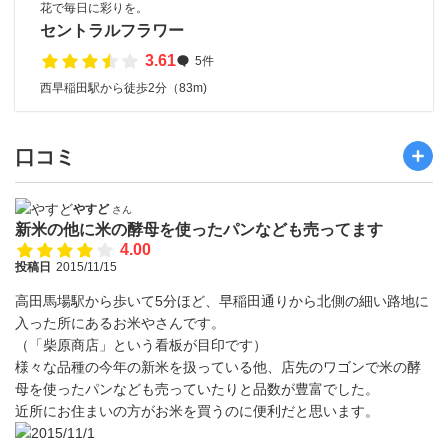
花で毎日に彩りを。
セントラルフラワー
3.61
5件
西早稲田駅から徒歩2分（83m)
口コミ
やすど
さん
新米の他に米の酵母を使ったパンなども売ってます
4.00
投稿日
2015/11/15
高田馬場駅から歩いて5分ほど、早稲田通りから北側の細い路地に
入った所にあるお米やさんです。
（「柴原商店」という看板が目印です）
様々な品種の今年の新米を扱っている他、店先のワゴンで米の酵
母を使ったパンなども売っていたりと品数が豊富でした。
近所にお住まいの方がお米を買うのに便利だと思います。