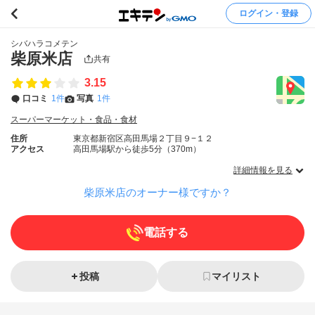
ログイン・登録
シバハラコメテン
柴原米店
共有
3.15
口コミ
1件
写真
1件
スーパーマーケット・食品・食材
住所
東京都新宿区高田馬場２丁目９−１２
アクセス
高田馬場駅から徒歩5分（370m）
詳細情報を見る
柴原米店のオーナー様ですか？
電話する
投稿
マイリスト