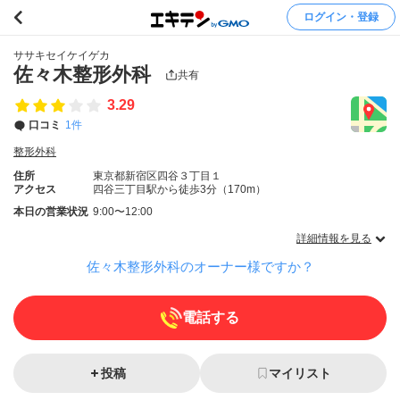
ログイン・登録
ササキセイケイゲカ
佐々木整形外科
共有
3.29
口コミ
1件
整形外科
住所
東京都新宿区四谷３丁目１
アクセス
四谷三丁目駅から徒歩3分（170m）
本日の営業状況
9:00〜12:00
詳細情報を見る
佐々木整形外科のオーナー様ですか？
電話する
投稿
マイリスト