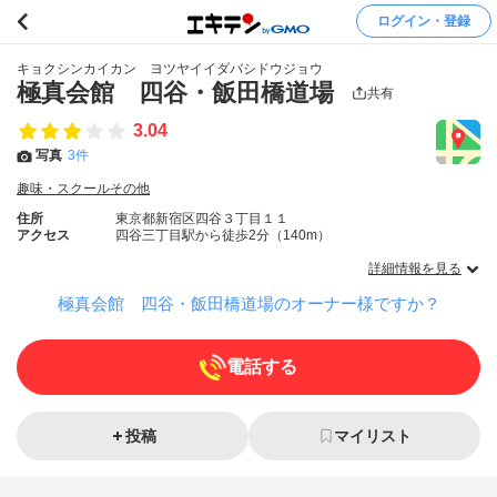
ログイン・登録
キョクシンカイカン ヨツヤイイダバシドウジョウ
極真会館 四谷・飯田橋道場
共有
3.04
写真
3件
趣味・スクールその他
住所
東京都新宿区四谷３丁目１１
アクセス
四谷三丁目駅から徒歩2分（140m）
詳細情報を見る
極真会館 四谷・飯田橋道場のオーナー様ですか？
電話する
投稿
マイリスト