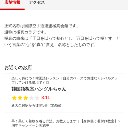
店舗情報
アクセス
正式名称は国際空手道連盟極真会館です。
通称は極真カラテです。
極真の由来は「千日を以って初心とし、万日を以って極とす」と
いう言葉の“心”を“真”に変え、名称としたものです。
お近くのお店
楽しく身につく韓国語レッスン｜自分のペースで無理なくレベルアッ
プしていける環境です◎
韓国語教室ハングルちゃん
3.11
新大久保駅から徒歩5分（350m)
早く美しく着物を着る方法、お教えします｜【身体整う着付け教室】5
周年キャンペーン実施中