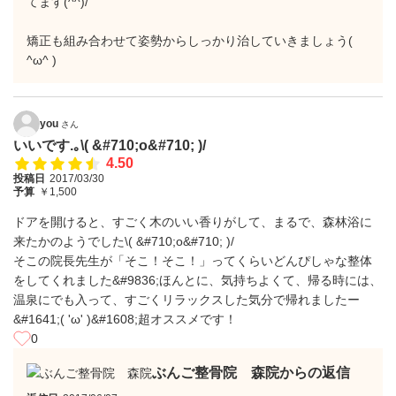
てます(^^)/
矯正も組み合わせて姿勢からしっかり治していきましょう(
^ω^ )
you
さん
いいです.｡\( &#710;o&#710; )/
4.50
投稿日
2017/03/30
予算
￥1,500
ドアを開けると、すごく木のいい香りがして、まるで、森林浴に
来たかのようでした\( &#710;o&#710; )/
そこの院長先生が「そこ！そこ！」ってくらいどんぴしゃな整体
をしてくれました&#9836;ほんとに、気持ちよくて、帰る時には、
温泉にでも入って、すごくリラックスした気分で帰れましたー
&#1641;( 'ω' )&#1608;超オススメです！
0
ぶんご整骨院 森院からの返信