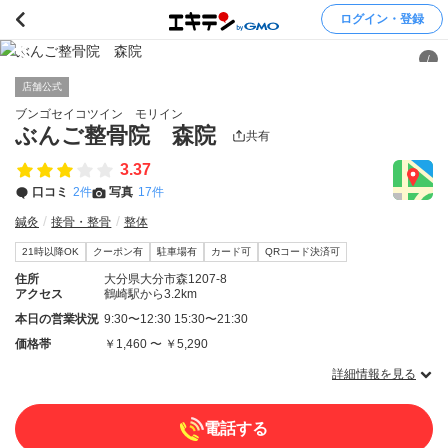
ログイン・登録
/
店舗公式
ブンゴセイコツイン モリイン
ぶんご整骨院 森院
共有
3.37
口コミ
2件
写真
17件
鍼灸
接骨・整骨
整体
21時以降OK
クーポン有
駐車場有
カード可
QRコード決済可
住所
大分県大分市森1207-8
アクセス
鶴崎駅から3.2km
本日の営業状況
9:30〜12:30 15:30〜21:30
価格帯
￥1,460 〜 ￥5,290
詳細情報を見る
電話する