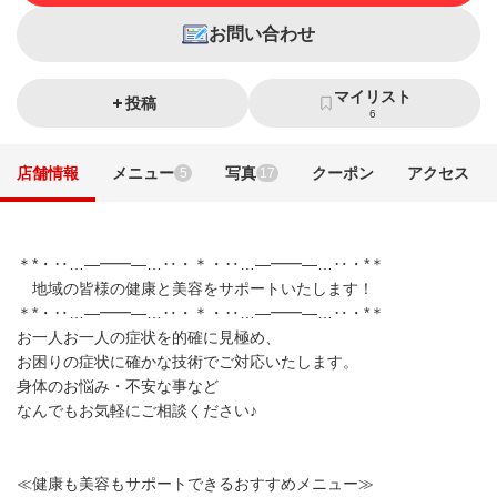
お問い合わせ
マイリスト
投稿
6
店舗情報
メニュー
写真
クーポン
アクセス
5
17
＊*・‥…—━━—…‥・＊・‥…—━━—…‥・*＊
地域の皆様の健康と美容をサポートいたします！
＊*・‥…—━━—…‥・＊・‥…—━━—…‥・*＊
お一人お一人の症状を的確に見極め、
お困りの症状に確かな技術でご対応いたします。
身体のお悩み・不安な事など
なんでもお気軽にご相談ください♪
≪健康も美容もサポートできるおすすめメニュー≫