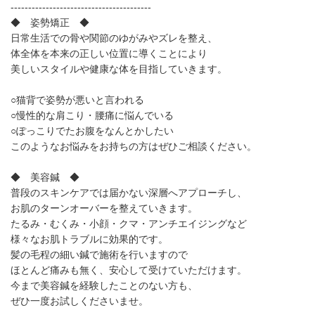
----------------------------------------
◆ 姿勢矯正 ◆
日常生活での骨や関節のゆがみやズレを整え、
体全体を本来の正しい位置に導くことにより
美しいスタイルや健康な体を目指していきます。
○猫背で姿勢が悪いと言われる
○慢性的な肩こり・腰痛に悩んでいる
○ぽっこりでたお腹をなんとかしたい
このようなお悩みをお持ちの方はぜひご相談ください。
◆ 美容鍼 ◆
普段のスキンケアでは届かない深層へアプローチし、
お肌のターンオーバーを整えていきます。
たるみ・むくみ・小顔・クマ・アンチエイジングなど
様々なお肌トラブルに効果的です。
髪の毛程の細い鍼で施術を行いますので
ほとんど痛みも無く、安心して受けていただけます。
今まで美容鍼を経験したことのない方も、
ぜひ一度お試しくださいませ。