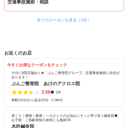
交通事故施術・相談
全てのクーポンを見る（1件）
お近くのお店
今すぐお得なクーポンをチェック
大分に9院店舗あり★「ぶんご整骨院グループ」交通事故施術に自信が
あります！
ぶんご整骨院 あけのアクロス院
3.56
2件
牧駅(大分)から徒歩24分（1.9km)
肩こり｜腰痛｜膝痛｜一人ひとりのお悩みにそっと寄り添う鍼灸院◆
お子様・ご高齢者様の身体にも施術OK
木許鍼灸院