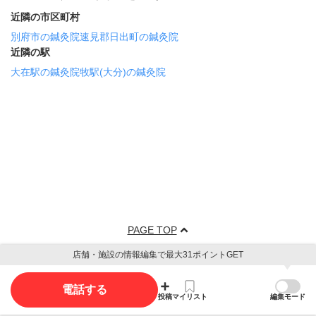
近隣の市区町村
別府市の鍼灸院
速見郡日出町の鍼灸院
近隣の駅
大在駅の鍼灸院
牧駅(大分)の鍼灸院
PAGE TOP
店舗・施設の情報編集で最大31ポイントGET
電話する
投稿
マイリスト
編集モード