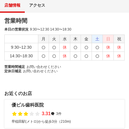
店舗情報
アクセス
営業時間
本日の営業状況
9:30〜12:30 14:30〜18:30
月
火
水
木
金
土
日
祝
9:30~12:30
休
休
休
14:30~18:30
休
休
休
営業時間補足
お問い合わせください
定休日補足
お問い合わせください
お近くのお店
優ビル歯科医院
3.31
3件
早稲田駅(メトロ)から徒歩3分（210m)