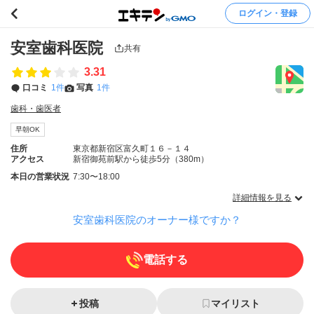
ログイン・登録
安室歯科医院
共有
3.31
口コミ
1件
写真
1件
歯科・歯医者
早朝OK
住所
東京都新宿区富久町１６－１４
アクセス
新宿御苑前駅から徒歩5分（380m）
本日の営業状況
7:30〜18:00
詳細情報を見る
安室歯科医院のオーナー様ですか？
電話する
投稿
マイリスト