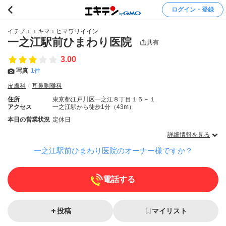
ログイン・登録
イチノエエキマエヒマワリイイン
一之江駅前ひまわり医院
共有
3.00
写真
1件
皮膚科
耳鼻咽喉科
住所
東京都江戸川区一之江８丁目１５－１
アクセス
一之江駅から徒歩1分（43m）
本日の営業状況
定休日
詳細情報を見る
一之江駅前ひまわり医院のオーナー様ですか？
電話する
投稿
マイリスト