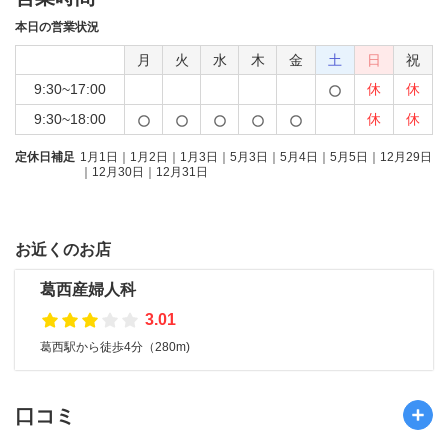
本日の営業状況
月
火
水
木
金
土
日
祝
9:30~17:00
休
休
9:30~18:00
休
休
定休日補足
1月1日｜1月2日｜1月3日｜5月3日｜5月4日｜5月5日｜12月29日
｜12月30日｜12月31日
お近くのお店
葛西産婦人科
3.01
葛西駅から徒歩4分（280m)
口コミ