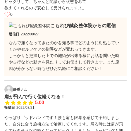
ビックリして、ちゃんと問診から状態をみて
教えてくれるので安心して受けられますよ。
0
こもれび鍼灸整体院からの返信
返信日
2022/08/27
なんで痛くなってきたのかを知る事でどのように対処してい
くかやセルフケアの指導などが変わってきます。
しっかりと把握した上での施術が出来る様にお話を聞いた時
や歩行などの動きを見たりしてお伝えして行きます。また原
因が分からない時もぜひお気軽にご相談ください！！
静香
さん
肩が飛んで行く位軽くなる！
5.00
投稿日
2022/08/21
やっぱりゴッドハンドです！腰も肩も限界を感じて予約しまし
た。自分に合う施術方法で治療してくれます。帰る時には肩が飛
んで行きそうな位軽くなってビックリしました。カッピングも初