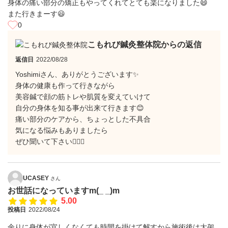
身体の痛い部分の矯正もやってくれてとても楽になりました😄
また行きまーす😃
0
こもれび鍼灸整体院からの返信
返信日
2022/08/28
Yoshimiさん、ありがとうございます✨
身体の健康も作って行きながら
美容鍼で顔の筋トレや肌質を変えていけて
自分の身体を知る事が出来て行きます😊
痛い部分のケアから、ちょっとした不具合
気になる悩みもありましたら
ぜひ聞いて下さい🙇‍♂️✨
UCASEY
さん
お世話になっていますm(_ _)m
5.00
投稿日
2022/08/24
余りに身体が宜しくなくても時間を掛けて解すから施術後は大袈