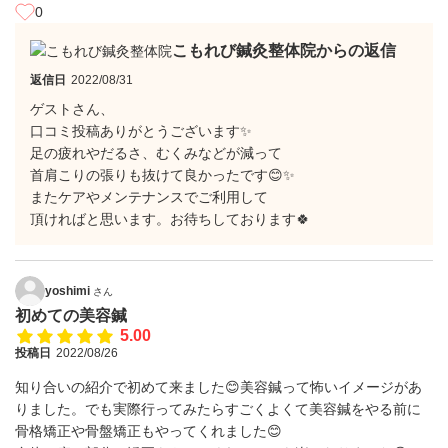
0
こもれび鍼灸整体院からの返信
返信日
2022/08/31
ゲストさん、
口コミ投稿ありがとうございます✨
足の疲れやだるさ、むくみなどが減って
首肩こりの張りも抜けて良かったです😊✨
またケアやメンテナンスでご利用して
頂ければと思います。お待ちしております🍀
yoshimi
さん
初めての美容鍼
5.00
投稿日
2022/08/26
知り合いの紹介で初めて来ました😊美容鍼って怖いイメージがあ
りました。でも実際行ってみたらすごくよくて美容鍼をやる前に
骨格矯正や骨盤矯正もやってくれました😊