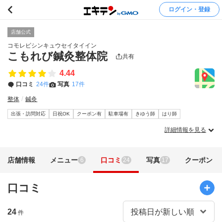
ログイン・登録
店舗公式
コモレビシンキュウセイタイイン
こもれび鍼灸整体院
共有
4.44
口コミ
24件
写真
17件
整体
鍼灸
出張・訪問対応
日祝OK
クーポン有
駐車場有
きゆう師
はり師
詳細情報を見る
店舗情報
メニュー
口コミ
写真
クーポン
6
24
17
口コミ
24
件