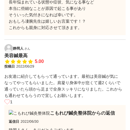
長年悩まれている状態や症状、気になる事など
本当に些細なことが原因で起こる事があり
そういった気付きになれば幸いです。
おもしろ凄腕先生は嬉しいお言葉です！？
これからも親身に対応させて頂きます。
静岡人
さん
美容鍼最高
5.00
投稿日
2022/06/29
お友達に紹介してもらって通っています。最初は美容鍼が気に
なってやってもらいました。肩凝り身体中が怠くて週2くらいで
通っていたら頭から足まで全身スッキリになりました。これから
も通わせてもらうので宜しくお願いします。
1
こもれび鍼灸整体院からの返信
返信日
2022/06/30