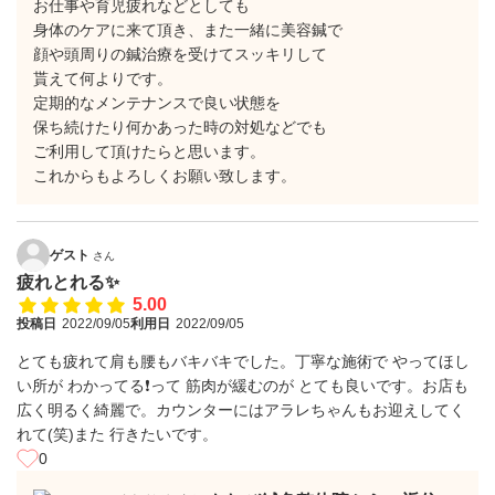
お仕事や育児疲れなどとしても
身体のケアに来て頂き、また一緒に美容鍼で
顔や頭周りの鍼治療を受けてスッキリして
貰えて何よりです。
定期的なメンテナンスで良い状態を
保ち続けたり何かあった時の対処などでも
ご利用して頂けたらと思います。
これからもよろしくお願い致します。
ゲスト
さん
疲れとれる✨
5.00
投稿日
2022/09/05
利用日
2022/09/05
とても疲れて肩も腰もバキバキでした。丁寧な施術で やってほし
い所が わかってる❗️って 筋肉が緩むのが とても良いです。お店も
広く明るく綺麗で。カウンターにはアラレちゃんもお迎えしてく
れて(笑)また 行きたいです。
0