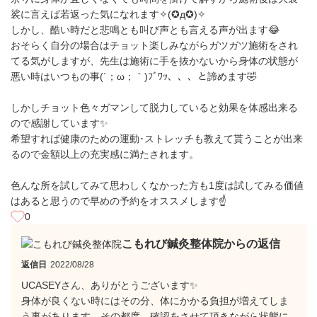
裟に言えば若返った気になれます✧(✪д✪)✧
しかし、酷い時だと悲鳴とも叫び声とも言える声が出ます😂
おそらく自分の場合はチョット楽しみながらガツガツ施術をされ
てる気がしますが、先生は施術に手を抜かないから身体の状態が
悪い時はいつもの事(´；ω；｀)ﾌﾞﾜｯ、、、と諦めます🤣
しかしチョット色々ガマンして脱力していると効果を体感出来る
ので感謝しています✨
希望すれば健康のための運動･ストレッチも教えて貰うことが出来
るので金額以上の充実感に満たされます。
色んな所を試してみて思わしくなかった方も1度は試してみる価値
はあると思うので早めの予約をオススメします☝️
0
こもれび鍼灸整体院からの返信
返信日
2022/08/28
UCASEYさん、ありがとうございます✨
身体が良くない時にはその分、体にかかる負担が増えてしま
う事があります。その都度、確認をさせて頂きながら状態に