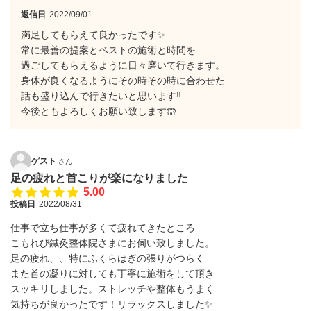
返信日
2022/09/01
満足してもらえて良かったです✨
常に最善の提案とベストの施術と時間を
過ごしてもらえるように日々磨いて行きます。
身体が良くなるようにその時その時に合わせた
話も盛り込んで行きたいと思います‼️
今後ともよろしくお願い致します🤲
ゲスト
さん
足の疲れと首こりが楽になりました
5.00
投稿日
2022/08/31
仕事で立ち仕事が多くて疲れてきたところ
こもれび鍼灸整体院さまにお伺い致しました。
足の疲れ、、特にふくらはぎの張りがつらく
また首の凝りに対しても丁寧に施術をして頂き
スッキリしました。ストレッチや整体もうまく
気持ちが良かったです！リラックスしました✨