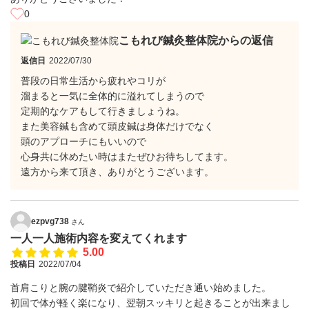
0
こもれび鍼灸整体院からの返信
返信日
2022/07/30
普段の日常生活から疲れやコリが
溜まると一気に全体的に溢れてしまうので
定期的なケアもして行きましょうね。
また美容鍼も含めて頭皮鍼は身体だけでなく
頭のアプローチにもいいので
心身共に休めたい時はまたぜひお待ちしてます。
遠方から来て頂き、ありがとうございます。
ezpvg738
さん
一人一人施術内容を変えてくれます
5.00
投稿日
2022/07/04
首肩こりと腕の腱鞘炎で紹介していただき通い始めました。
初回で体が軽く楽になり、翌朝スッキリと起きることが出来まし