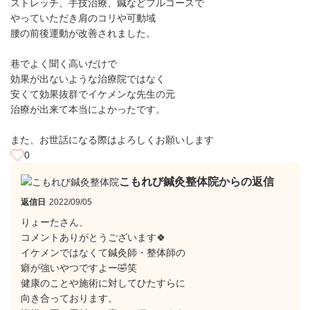
ストレッチ、手技治療、鍼などフルコースで
やっていただき肩のコリや可動域
腰の前後運動が改善されました。
巷でよく聞く高いだけで
効果が出ないような治療院ではなく
安くて効果抜群でイケメンな先生の元
治療が出来て本当によかったです。
また、お世話になる際はよろしくお願いします
0
こもれび鍼灸整体院からの返信
返信日
2022/09/05
りょーたさん、
コメントありがとうございます🍀
イケメンではなくて鍼灸師・整体師の
癖が強いやつですよー🤣笑
健康のことや施術に対してひたすらに
向き合っております。