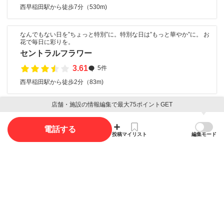
西早稲田駅から徒歩7分（530m)
なんでもない日を”ちょっと特別”に。特別な日は”もっと華やか”に。 お
花で毎日に彩りを。
セントラルフラワー
3.61
5件
西早稲田駅から徒歩2分（83m)
店舗・施設の情報編集で最大75ポイントGET
口コミ
電話する
投稿
マイリスト
編集モード
口コミ投稿で最大85ポイント獲得できます
口コミを投稿する
写真