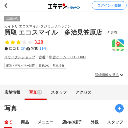
ログイン・登録
店舗公式
カイトリ エコスマイル タジミカサハラテン
買取 エコスマイル 多治見笠原店
共有
3.28
口コミ
2件
写真
11件
リサイクルショップ
古着
中古ゲーム・CD・DVD
配達・デリバリー対応
日祝OK
駐車場有
詳細情報を見る
店舗情報
写真
スタッフ
アクセス
11
写真
全て
商品
メニュー
店内の様子
外観
スタッフ