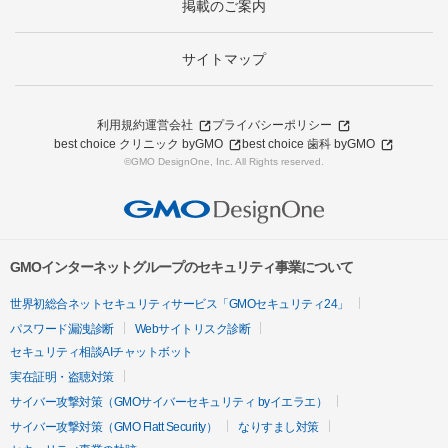
掲載のご案内
サイトマップ
利用規約
運営会社
プライバシーポリシー
best choice クリニック byGMO
best choice 歯科 byGMO
©GMO DesignOne, Inc. All Rights reserved.
GMOインターネットグループのセキュリティ事業について
世界初総合ネットセキュリティサービス「GMOセキュリティ24」
パスワード漏洩診断
Webサイトリスク診断
セキュリティ相談AIチャットボット
実在証明・盗聴対策
サイバー攻撃対策（GMOサイバーセキュリティ byイエラエ）
サイバー攻撃対策（GMO Flatt Security）
なりすまし対策