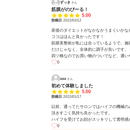
ずっき
さん
筋膜がのびーる！
5.00
投稿日
2022/03/12
産後のダイエットがなかなかうまくいかな
ココはほんと良かったです！
筋膜美整術が私には合っているようで。施
だけじゃなく、全体的に調子が良いです。
四ツ橋なのでお買い物のついでなど、通い
0
aaa
さん
初めて体験しました
5.00
投稿日
2022/01/17
以前、通ってたサロンではハイフの機械の
頂きすごく気持ち良かったです。
ハイフを受けてお顔がスッキリして透明感
0