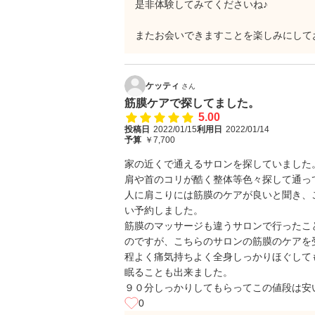
是非体験してみてくださいね♪
またお会いできますことを楽しみにして
ケッティ
さん
筋膜ケアで探してました。
5.00
投稿日
2022/01/15
利用日
2022/01/14
予算
￥7,700
家の近くで通えるサロンを探していました
肩や首のコリが酷く整体等色々探して通っ
人に肩こりには筋膜のケアが良いと聞き、
い予約しました。
筋膜のマッサージも違うサロンで行ったこ
のですが、こちらのサロンの筋膜のケアを
程よく痛気持ちよく全身しっかりほぐして
眠ることも出来ました。
９０分しっかりしてもらってこの値段は安
0