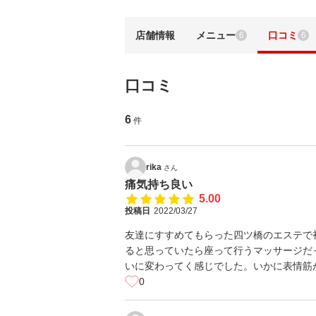
店舗情報
メニュー
口コミ
6
6
口コミ
6
件
rika
さん
痛気持ち良い
5.00
投稿日
2022/03/27
友達にすすめてもらった四ツ橋のエステで
ると思っていたら座って行うマッサージだ
いに変わってく感じでした。いかに表情筋
0