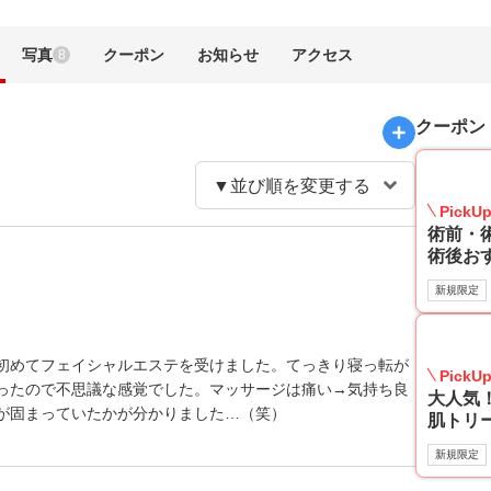
写真
クーポン
お知らせ
アクセス
8
クーポン
PickU
術前・術
術後お
新規限定
初めてフェイシャルエステを受けました。てっきり寝っ転が
PickU
ったので不思議な感覚でした。マッサージは痛い→気持ち良
大人気
が固まっていたかが分かりました…（笑）
肌トリー
新規限定