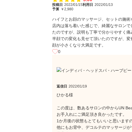
投稿日
2022/01/15
利用日
2022/01/13
予算
￥2,980
ハイフとお顔のマッサージ、セットの施術
店内は落ち着いた感じで、綺麗なサロンで
たのですが、説明も丁寧で分かりやすく痛
半顔での変化も見せて頂いたのですが、変
顔が小さくなり大満足です。
0
返信日
2022/01/19
ひかる様
この度は、数あるサロンの中からUN Be
お手入れにご満足頂き良かったです。
1か月後の状態もとてもいいと思います
他にもお背中、デコルテのマッサージが