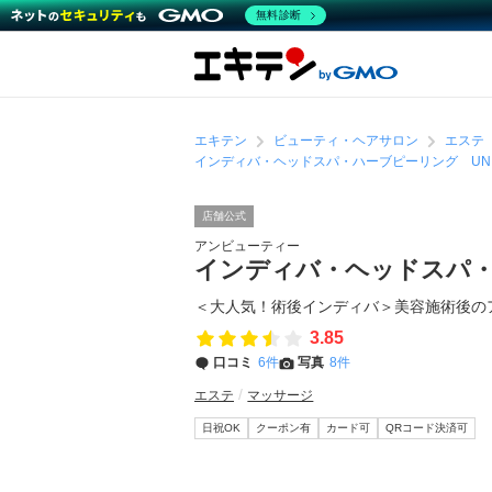
無料診断
エキテン
ビューティ・ヘアサロン
エステ
インディバ・ヘッドスパ・ハーブピーリング UN Be
店舗公式
アンビューティー
インディバ・ヘッドスパ・ハ
＜大人気！術後インディバ＞美容施術後の
3.85
口コミ
6件
写真
8件
エステ
マッサージ
日祝OK
クーポン有
カード可
QRコード決済可