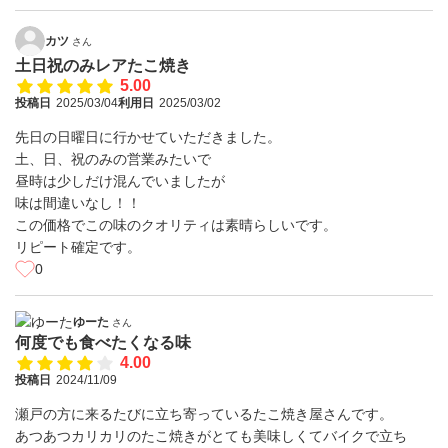
カツ
さん
土日祝のみレアたこ焼き
5.00
投稿日
2025/03/04
利用日
2025/03/02
先日の日曜日に行かせていただきました。
土、日、祝のみの営業みたいで
昼時は少しだけ混んでいましたが
味は間違いなし！！
この価格でこの味のクオリティは素晴らしいです。
リピート確定です。
0
ゆーた
さん
何度でも食べたくなる味
4.00
投稿日
2024/11/09
瀬戸の方に来るたびに立ち寄っているたこ焼き屋さんです。
あつあつカリカリのたこ焼きがとても美味しくてバイクで立ち