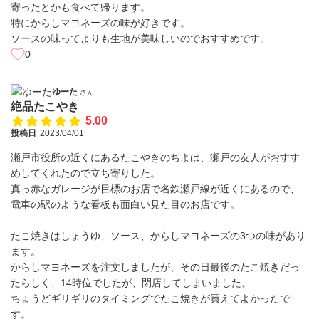
寄ったとかも食べて帰ります。
特にからしマヨネーズの味が好きです。
ソースの味ってよりも生地が美味しいのでおすすめです。
0
ゆーた
さん
絶品たこやき
5.00
投稿日
2023/04/01
瀬戸市役所の近くにあるたこやきのちよは、瀬戸の友人がおすす
めしてくれたので立ち寄りした。
真っ赤なガレージが目標のお店で名鉄瀬戸線が近くにあるので、
電車の駅のような看板も面白い見た目のお店です。
たこ焼きはしょうゆ、ソース、からしマヨネーズの3つの味があり
ます。
からしマヨネーズを注文しましたが、その日最後のたこ焼きだっ
たらしく、14時位でしたが、閉店してしまいました。
ちょうどギリギリのタイミングでたこ焼きが買えてよかったで
す。