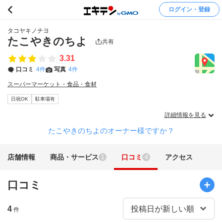
ログイン・登録
タコヤキノチヨ
たこやきのちよ
共有
3.31
口コミ
4件
写真
4件
スーパーマーケット・食品・食材
日祝OK
駐車場有
詳細情報を見る
たこやきのちよのオーナー様ですか？
店舗情報
商品・サービス
口コミ
アクセス
1
4
口コミ
4
件