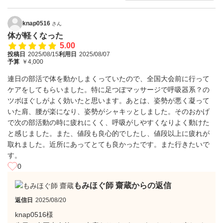
knap0516
さん
体が軽くなった
5.00
投稿日
2025/08/15
利用日
2025/08/07
予算
￥4,000
連日の部活で体を動かしまくっていたので、全国大会前に行って
ケアをしてもらいました。特に足つぼマッサージで呼吸器系？の
ツボほぐしがよく効いたと思います。あとは、姿勢が悪く凝って
いた肩、腰が楽になり、姿勢がシャキッとしました。そのおかげ
で次の部活動の時に疲れにくく、呼吸がしやすくなりよく動けた
と感じました。また、値段も良心的でしたし、値段以上に疲れが
取れました。近所にあってとても良かったです。また行きたいで
す。
0
もみほぐ師 齋蔵からの返信
返信日
2025/08/20
knap0516様