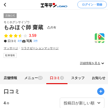
ログイン・登録
店舗公式
モミホグシサイゾウ
もみほぐ師 齋蔵
共有
3.59
口コミ
4件
写真
3件
マッサージ
リラクゼーションマッサージ
駐車場有
詳細情報を見る
店舗情報
メニュー
口コミ
スタッフ
お知らせ
18
4
口コミ
4
件