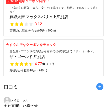
30%UP
割増クーポン発行中
ご縁の良い買取、大吉。安心の＜環境＞で、納得の＜価格＞を実現し
ます
買取大吉 マックスバリュ上江別店
3.12
高砂駅(北海道)から徒歩5分（400m)
今すぐお得なクーポンをチェック
貴金属・ブランドの買取から着物の出張買取まで「ザ・ゴールド」
ザ・ゴールド 江別店
4.77
416件
野幌駅から徒歩10分（740m)
口コミ
メイビー
さん
まだ真新しい店です