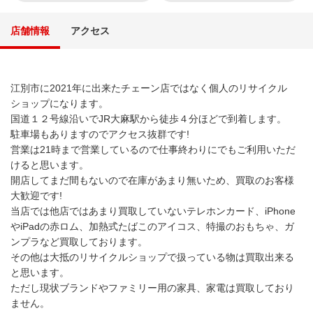
店舗情報
アクセス
江別市に2021年に出来たチェーン店ではなく個人のリサイクル
ショップになります。
国道１２号線沿いでJR大麻駅から徒歩４分ほどで到着します。
駐車場もありますのでアクセス抜群です!
営業は21時まで営業しているので仕事終わりにでもご利用いただ
けると思います。
開店してまだ間もないので在庫があまり無いため、買取のお客様
大歓迎です!
当店では他店ではあまり買取していないテレホンカード、iPhone
やiPadの赤ロム、加熱式たばこのアイコス、特撮のおもちゃ、ガ
ンプラなど買取しております。
その他は大抵のリサイクルショップで扱っている物は買取出来る
と思います。
ただし現状ブランドやファミリー用の家具、家電は買取しており
ません。