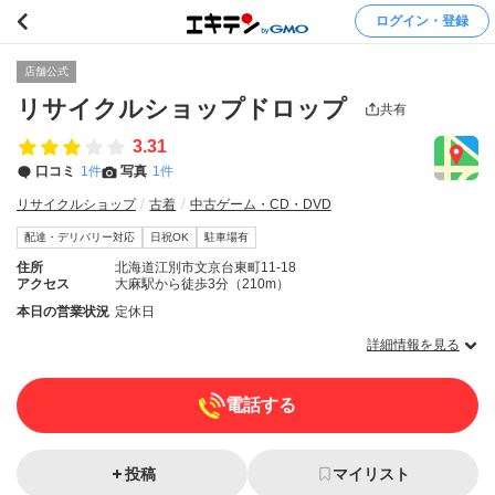
ログイン・登録
店舗公式
リサイクルショップドロップ
共有
3.31
口コミ
1件
写真
1件
リサイクルショップ
古着
中古ゲーム・CD・DVD
配達・デリバリー対応
日祝OK
駐車場有
住所
北海道江別市文京台東町11-18
アクセス
大麻駅から徒歩3分（210m）
本日の営業状況
定休日
詳細情報を見る
電話する
投稿
マイリスト