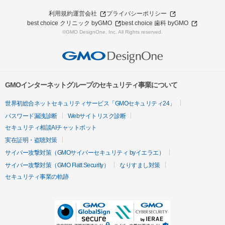
利用規約
運営会社
プライバシーポリシー
best choice クリニック byGMO
best choice 歯科 byGMO
©GMO DesignOne, Inc. All Rights reserved.
GMOインターネットグループのセキュリティ事業について
世界初総合ネットセキュリティサービス「GMOセキュリティ24」
パスワード漏洩診断
Webサイトリスク診断
セキュリティ相談AIチャットボット
実在証明・盗聴対策
サイバー攻撃対策（GMOサイバーセキュリティ byイエラエ）
サイバー攻撃対策（GMO Flatt Security）
なりすまし対策
セキュリティ事業の軌跡