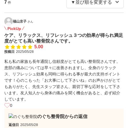
7
件
福山京子
さん
PickUp
ケア、リラックス、リフレッシュ３つの効果が得られ満足
度がとても高い整骨院さんです。
5.00
投稿日
2025/05/28
私も私の家族も長年通院し信頼度がとても高い整骨院さんです。
患部の痛みについては早々に改善されますし、全身のリラック
ス、リフレッシュ効果も同時に得られる事が最大の支持ポイント
です！心のこもった「お大事にして下さいね」のお声かけがとて
もありがたく、先生スタッフ皆さん、親切丁寧な応対をして下さ
います。友人知人から身体の痛みを聞く機会があると、必ず紹介
しています。
0
のぐち整骨院からの返信
返信日
2025/05/28