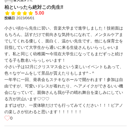
さん
柏といったら絶対この先生‼️
5.00
投稿日
2023/06/01
小さい頃から先生に習い、音楽大学まで進学しました！技術面は
もちろん、話すだけで前向きな気持ちになれて、メンタルケアま
でしてくれる優しく、面白く、温かい先生です。他にも保育士を
目指していて大学生から通いに来る生徒さんもいらっしゃいま
す。私と同じく幼稚園〜今現在大学生になってもまだずっと続け
てる子も数名いらっしゃいます！
小さい子は12月にクリスマス会という楽しいイベントもあって、
色々なゲームをして景品が貰えたりもします^ - ^
一年半に一回、発表会もステキなホールで開かれます！参加は自
由ですが、可愛いドレスが着れたり、ヘアメイクができるいい機
会になっていて、親御さんも我が子の晴れ舞台を楽しみにしてい
る方が沢山います♡♡♡
まずはぜひ、一度体験だけでも行ってみてください！！！ピアノ
の楽しさが伝わると思います！！！！！！
0