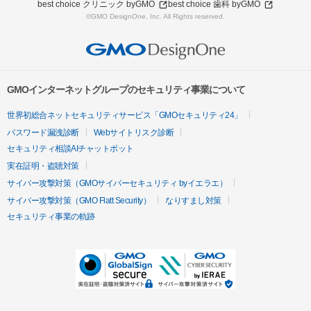
best choice クリニック byGMO
best choice 歯科 byGMO
©GMO DesignOne, Inc. All Rights reserved.
GMOインターネットグループのセキュリティ事業について
世界初総合ネットセキュリティサービス「GMOセキュリティ24」
パスワード漏洩診断
Webサイトリスク診断
セキュリティ相談AIチャットボット
実在証明・盗聴対策
サイバー攻撃対策（GMOサイバーセキュリティ byイエラエ）
サイバー攻撃対策（GMO Flatt Security）
なりすまし対策
セキュリティ事業の軌跡