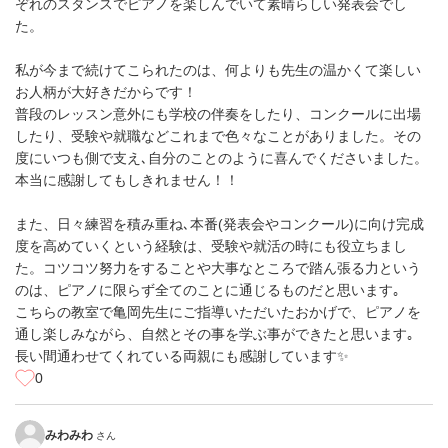
ぞれのスタンスでピアノを楽しんでいて素晴らしい発表会でし
た。
私が今まで続けてこられたのは、何よりも先生の温かくて楽しい
お人柄が大好きだからです！
普段のレッスン意外にも学校の伴奏をしたり、コンクールに出場
したり、受験や就職などこれまで色々なことがありました。その
度にいつも側で支え､自分のことのように喜んでくださいました。
本当に感謝してもしきれません！！
また、日々練習を積み重ね､本番(発表会やコンクール)に向け完成
度を高めていくという経験は、受験や就活の時にも役立ちまし
た。コツコツ努力をすることや大事なところで踏ん張る力という
のは、ピアノに限らず全てのことに通じるものだと思います｡
こちらの教室で亀岡先生にご指導いただいたおかげで、ピアノを
通し楽しみながら、自然とその事を学ぶ事ができたと思います｡
長い間通わせてくれている両親にも感謝しています✨
0
みわみわ
さん