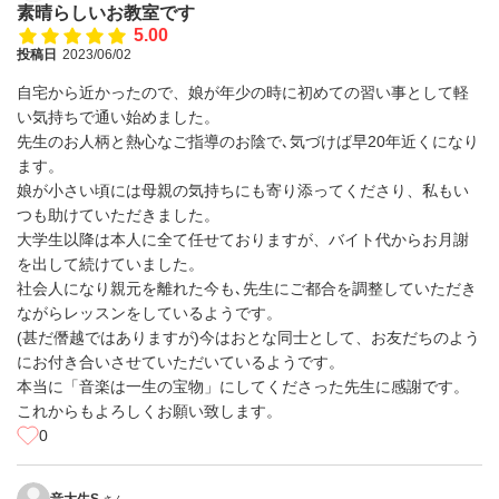
素晴らしいお教室です
5.00
投稿日
2023/06/02
自宅から近かったので、娘が年少の時に初めての習い事として軽
い気持ちで通い始めました。
先生のお人柄と熱心なご指導のお陰で､気づけば早20年近くになり
ます。
娘が小さい頃には母親の気持ちにも寄り添ってくださり、私もい
つも助けていただきました。
大学生以降は本人に全て任せておりますが、バイト代からお月謝
を出して続けていました。
社会人になり親元を離れた今も､先生にご都合を調整していただき
ながらレッスンをしているようです。
(甚だ僭越ではありますが)今はおとな同士として、お友だちのよう
にお付き合いさせていただいているようです。
本当に「音楽は一生の宝物」にしてくださった先生に感謝です。
これからもよろしくお願い致します。
0
音大生S