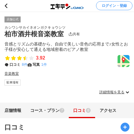
ログイン・登録
店舗公式
カシワシサカイネオンガクキョウシツ
柏市酒井根音楽教室
共有
音感とリズムの基礎から、自由で美しい音色の応用まで♪女性とお
子様が安心して通える地域密着のピアノ教室
3.92
口コミ
8件
写真
1件
音楽教室
駐車場有
詳細情報を見る
店舗情報
コース・プラン
口コミ
アクセス
7
8
口コミ