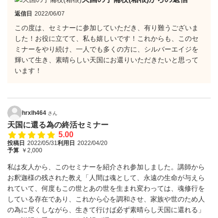
返信日
2022/06/07
この度は、セミナーに参加していただき、有り難うございま
した！お役に立てて、私も嬉しいです！これからも、このセ
ミナーをやり続け、一人でも多くの方に、シルバーエイジを
輝いて生き、素晴らしい天国にお還りいただきたいと思って
います！
hrxlh464
さん
天国に還る為の終活セミナー
5.00
投稿日
2022/05/31
利用日
2022/04/20
予算
￥2,000
私は友人から、このセミナーを紹介され参加しました。講師から
お釈迦様の残された教え「人間は魂として、永遠の生命が与えら
れていて、何度もこの世とあの世を生まれ変わっては、魂修行を
している存在であり、これから心を調和させ、家族や世のため人
の為に尽くしながら、生きて行けば必ず素晴らし天国に還れる」