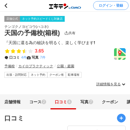
ログイン・登録
店舗公式
ネット予約スピードくじ対象店
テンゴクノヨビコウ(ハコネ)
天国の予備校(箱根)
共有
『天国に還る為の秘訣を明るく、楽しく学びます❗️
3.65
口コミ
4件
写真
7件
予備校
カイロプラクティック
公園・庭園
出張・訪問対応
ネット予約
クーポン有
駐車場有
詳細情報を見る
店舗情報
コース
口コミ
写真
クーポン
2
4
7
口コミ