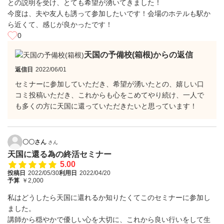
との説明を受け、とても希望が湧いてきました！
今度は、夫や友人も誘って参加したいです！会場のホテルも駅か
ら近くて、感じが良かったです！
0
天国の予備校(箱根)からの返信
返信日
2022/06/01
セミナーに参加していただき、希望が湧いたとの、嬉しい口
コミ投稿いただき、これからも心をこめてやり続け、一人で
も多くの方に天国に還っていただきたいと思っています！
〇〇さん
さん
天国に還る為の終活セミナー
5.00
投稿日
2022/05/30
利用日
2022/04/20
予算
￥2,000
私はどうしたら天国に還れるか知りたくてこのセミナーに参加し
ました。
講師から穏やかで優しい心を大切に、これから良い行いをして生