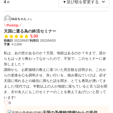
4
件
ゆみちゃん
さん
PickUp
天国に還る為の終活セミナー
5.00
投稿日
2022/06/07
利用日
2022/04/20
予算
￥2,000
私は、あの世があるのか？天国、地獄はあるのか？今まで、誰か
らもはっきり教わってなかったので、不安で、このセミナーに参
加しました！
講師から、お釈迦様の教えに基づいた死生観を説明され、これか
らの老後を心を調和させ、良い行いを、積み重ねていけば、必ず
天国に帰れるとの確信に満ちた話を聞き、とても勇気が湧いてき
ました!現代では、半数以上の人が地獄に落ちていると言う話を聞
き、夫や友人にもこのセミナーのことを教えてあげたいと思って
います!
0
天国の予備校(箱根)からの返信