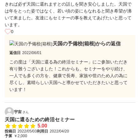
きれば必ず天国に還れますとの話しを聞き安心しました。天国で
は年をとった姿ではなく、若い頃の姿にもなれると聞き希望が沸
いて来ました。友達にもセミナーの事を教えてあげたいと思って
います。
0
天国の予備校(箱根)からの返信
返信日
2022/06/01
この度は「天国に還る為の終活セミナー」にご参加いただき
有り難うございました！これからも、セミナーをやり続け、
一人でも多くの方を、健康で長寿、家族や世のため人の為に
尽くし、素晴らしい天国へと導かせていただきたいと思って
います！
宇宙
さん
天国に還るための終活セミナー
5.00
投稿日
2022/05/03
利用日
2022/04/20
予算
￥2,000