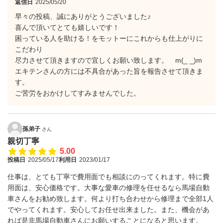
返信日
2025/05/20
早々の投稿、誠にありがとうございました♪
喜んで頂いてとても嬉しいです！
困っている人を助ける！をモットーにこれからも仕上がりに
こだわり
尽力させて頂きますので宜しくお願い致します。 m(_ _)m
エキテンさんの方には不具合があった旨を報告させて頂きま
す。
ご苦労をおかけしてすみませんでした。
孫弟子
さん
親切丁寧
5.00
投稿日
2025/05/17
利用日
2023/01/17
仕事は、とても丁寧で費用面でも相談にのってくれます。特に費
用面は、安心価格です。大事な愛車の修理を任せるなら馬場自動
車さんをお勧め致します。何より打ち合わせから修理まで全部1人
でやってくれます。安心してお任せ出来ました。また、機会があ
れば是非馬場自動車さんにお願いすることになると思います。