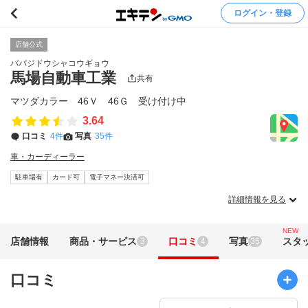
ログイン・登録
店舗公式
ババジドウシャコウギョウ
馬場自動車工業
共有
マツダカラー 46Ｖ 46Ｇ 受け付け中
3.64
口コミ
4件
写真
35件
車・カーディーラー
駐車場有
カード可
電子マネー決済可
詳細情報を見る
NEW
店舗情報
商品・サービス
口コミ
写真
スタ
3
4
35
口コミ