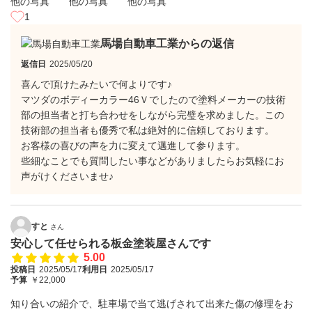
1
馬場自動車工業からの返信
返信日
2025/05/20
喜んで頂けたみたいで何よりです♪
マツダのボディーカラー46Ｖでしたので塗料メーカーの技術
部の担当者と打ち合わせをしながら完璧を求めました。この
技術部の担当者も優秀で私は絶対的に信頼しております。
お客様の喜びの声を力に変えて邁進して参ります。
些細なことでも質問したい事などがありましたらお気軽にお
声がけくださいませ♪
すと
さん
安心して任せられる板金塗装屋さんです
5.00
投稿日
2025/05/17
利用日
2025/05/17
予算
￥22,000
知り合いの紹介で、駐車場で当て逃げされて出来た傷の修理をお