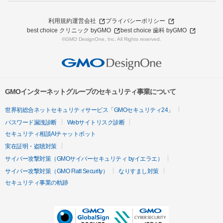
利用規約
運営会社
プライバシーポリシー
best choice クリニック byGMO
best choice 歯科 byGMO
©GMO DesignOne, Inc. All Rights reserved.
GMOインターネットグループのセキュリティ事業について
世界初総合ネットセキュリティサービス「GMOセキュリティ24」
パスワード漏洩診断
Webサイトリスク診断
セキュリティ相談AIチャットボット
実在証明・盗聴対策
サイバー攻撃対策（GMOサイバーセキュリティ byイエラエ）
サイバー攻撃対策（GMO Flatt Security）
なりすまし対策
セキュリティ事業の軌跡