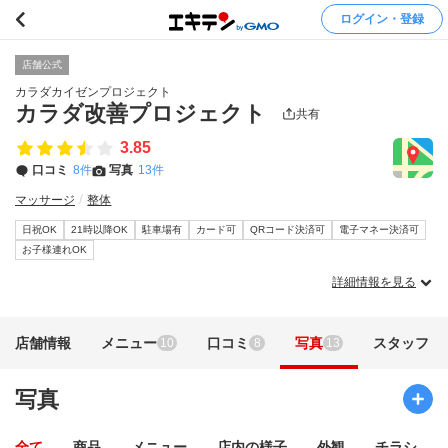
ログイン・登録
店舗公式
カラダカイゼンプロジェクト
カラダ改善プロジェクト
共有
3.85
口コミ
8件
写真
13件
マッサージ
整体
日祝OK
21時以降OK
駐車場有
カード可
QRコード決済可
電子マネー決済可
お子様連れOK
詳細情報を見る
店舗情報
メニュー
口コミ
写真
スタッフ
10
8
13
写真
全て
商品
メニュー
店内の様子
外観
チラシ