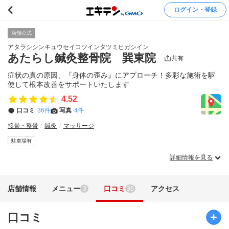
ログイン・登録
店舗公式
アタラシシンキュウセイコツインタツミヒガシイン
あたらし鍼灸整骨院 巽東院
共有
症状の真の原因、『身体の歪み』にアプローチ！多彩な施術を駆
使して根本改善をサポートいたします
4.52
口コミ
36件
写真
4件
接骨・整骨
鍼灸
マッサージ
駐車場有
詳細情報を見る
店舗情報
メニュー
口コミ
アクセス
3
36
口コミ