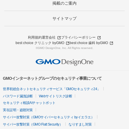
掲載のご案内
サイトマップ
利用規約
運営会社
プライバシーポリシー
best choice クリニック byGMO
best choice 歯科 byGMO
©GMO DesignOne, Inc. All Rights reserved.
GMOインターネットグループのセキュリティ事業について
世界初総合ネットセキュリティサービス「GMOセキュリティ24」
パスワード漏洩診断
Webサイトリスク診断
セキュリティ相談AIチャットボット
実在証明・盗聴対策
サイバー攻撃対策（GMOサイバーセキュリティ byイエラエ）
サイバー攻撃対策（GMO Flatt Security）
なりすまし対策